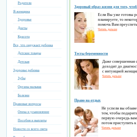
Родители
Здоровый образ жизни для того, чтоб
Я-женщина
Если Вы уже готовы ро
планируете, то некото
Здоровье
помочь Вам преуспеть
Диеты
Читать дальше
Красота
Все, что окружает ребенка
Детские товары
Тесты беременности
Даже совершенная с
Детская
доходит до диагно
Здоровье ребенка
с интуицией женщи
Читать дальше
Зубы
Органы малыша
Болезни
Право на отдых
Правовые вопросы
Не успели вы обзаве
Опека и усыновление
тем, чтобы подарить
первую очередь вам
Пособия и выплаты
потом приступить к
Читать дальше
Новости со всего света