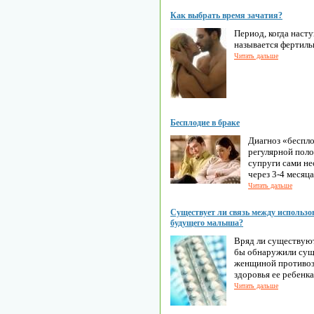
Как выбрать время зачатия?
Период, когда наст
называется фертил
Читать дальше
Бесплодие в браке
Диагноз «беспло
регулярной поло
супруги сами н
через 3-4 месяц
Читать дальше
Существует ли связь между использо
будущего малыша?
Вряд ли существуют
бы обнаружили сущ
женщиной противоз
здоровья ее ребенка
Читать дальше