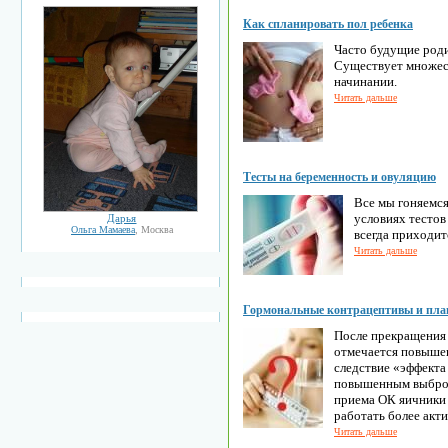
Как спланировать пол ребенка
Часто будущие роди
Существует множес
начинании.
Читать дальше
Тесты на беременность и овуляцию
Все мы гоняемся
условиях тестов
Дарья
Ольга Мамаева
, Москва
всегда приходит
Читать дальше
Гормональные контрацептивы и пла
После прекращения
отмечается повышен
следствие «эффект
повышенным выброс
приема ОК яичники
работать более акти
Читать дальше