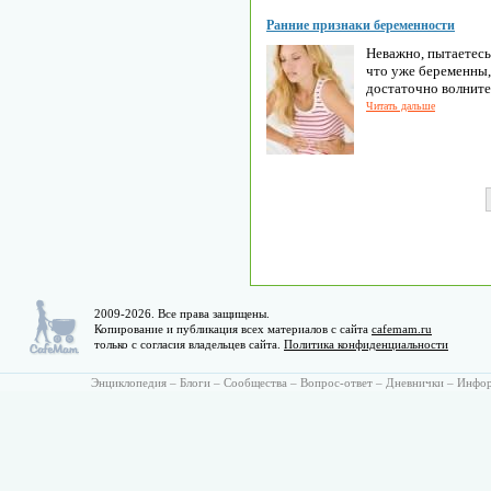
Ранние признаки беременности
Неважно, пытаетесь
что уже беременны,
достаточно волнит
Читать дальше
2009-2026. Все права защищены.
Копирование и публикация всех материалов с сайта
cafemam.ru
только с согласия владельцев сайта.
Политика конфиденциальности
Энциклопедия
–
Блоги
–
Сообщества
–
Вопрос-ответ
–
Дневнички
–
Инфо