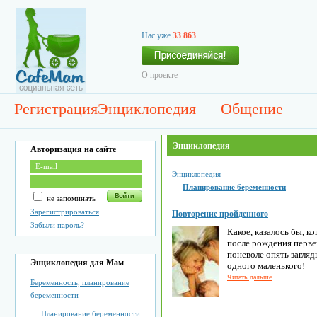
Нас уже
33 863
О проекте
Регистрация
Энциклопедия
Общение
Энциклопедия
Авторизация на сайте
Энциклопедия
Планирование беременности
не запоминать
Зарегистрироваться
Повторение пройденного
Забыли пароль?
Какое, казалось бы, к
после рождения перве
поневоле опять загляд
Энциклопедия для Мам
одного маленького!
Читать дальше
Беременность, планирование
беременности
Планирование беременности