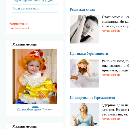
Видео беременности и родов
Все и для всех мам
Решиться снова
Стать мамой – с
женщины. Но ка
Комментарии
если случился ср
пользователей
Читать дальше
Малыш месяца
Признаки беременности
Рано или поздно
она, возможно, 
признаки, среди
Читать дальше
Планирование беременности
"Дурное дело не
Ваня
зачатия. Но они 
Оксана Манжурина
, Ртищево
это целая наука.
Читать дальше
Малыш месяца