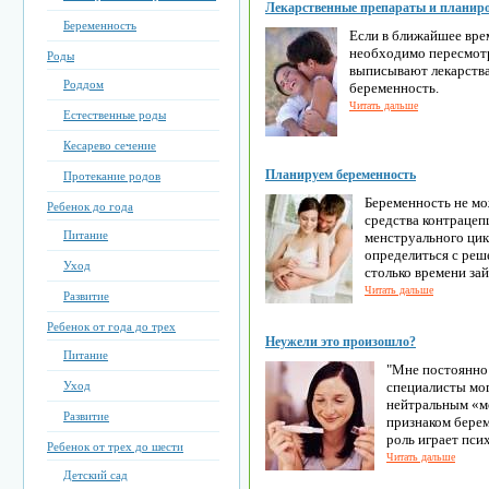
Лекарственные препараты и планиро
Беременность
Если в ближайшее вре
необходимо пересмотр
Роды
выписывают лекарства
Роддом
беременность.
Читать дальше
Естественные роды
Кесарево сечение
Планируем беременность
Протекание родов
Беременность не мо
Ребенок до года
средства контрацеп
Питание
менструального цикл
определиться с реш
Уход
столько времени за
Читать дальше
Развитие
Ребенок от года до трех
Неужели это произошло?
Питание
"Мне постоянно
Уход
специалисты мог
нейтральным «мо
Развитие
признаком бере
роль играет пси
Ребенок от трех до шести
Читать дальше
Детский сад