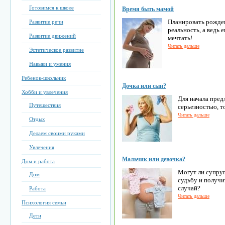
Готовимся к школе
Время быть мамой
Планировать рожде
Развитие речи
реальность, а ведь 
Развитие движений
мечтать!
Читать дальше
Эстетическое развитие
Навыки и умения
Ребенок-школьник
Дочка или сын?
Хобби и увлечения
Для начала пред
Путешествия
серьезностью, то
Читать дальше
Отдых
Делаем своими руками
Увлечения
Мальчик или девочка?
Дом и работа
Могут ли супруг
Дом
судьбу и получи
случай?
Работа
Читать дальше
Психология семьи
Дети