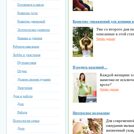
Готовимся к школе
Развитие речи
Развитие движений
Комплекс упражнений для женщин в 
Уже со второго дня п
Эстетическое развитие
описанные в этой стат
Навыки и умения
Читать дальше
Ребенок-школьник
Хобби и увлечения
Путешествия
И родить красивой…
Отдых
Каждой женщине хо
Делаем своими руками
мамочки не исключе
крохе?
Увлечения
Читать дальше
Дом и работа
Дом
Работа
Интересное положение
Для современно
Психология семьи
ожидания малыш
Дети
жизненный уклад