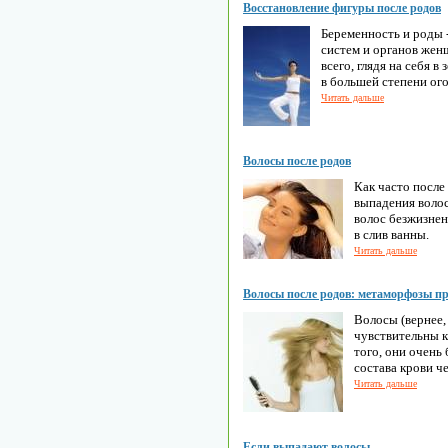
Восстановление фигуры после родов
Беременность и роды -
систем и органов жен
всего, глядя на себя 
в большей степени ого
Читать дальше
Волосы после родов
Как часто посл
выпадения волос
волос безжизнен
в слив ванны.
Читать дальше
Волосы после родов: метаморфозы п
Волосы (вернее,
чувствительны к
того, они очень
состава крови че
Читать дальше
Если выпадают волосы