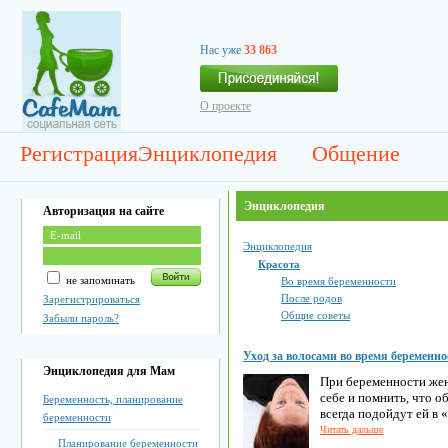
Нас уже
33 863
О проекте
Регистрация
Энциклопедия
Общение
Энциклопедия
Авторизация на сайте
Энциклопедия
Красота
не запоминать
Во время беременности
После родов
Зарегистрироваться
Общие советы
Забыли пароль?
Уход за волосами во время беременно
Энциклопедия для Мам
При беременности же
себе и помнить, что 
Беременность, планирование
всегда подойдут ей в
беременности
Читать дальше
Планирование беременности