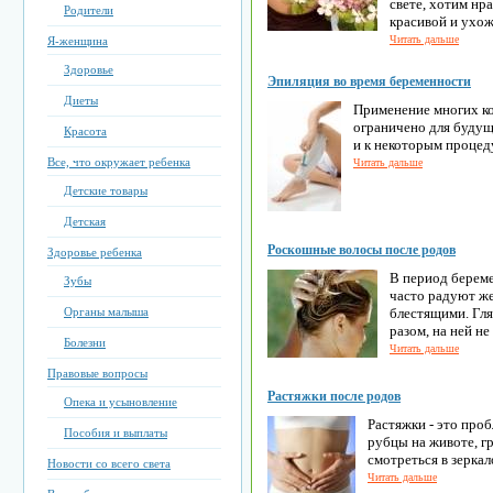
свете, хотим нр
Родители
красивой и ухо
Читать дальше
Я-женщина
Здоровье
Эпиляция во время беременности
Диеты
Применение многих к
ограничено для будущ
Красота
и к некоторым процед
Все, что окружает ребенка
Читать дальше
Детские товары
Детская
Роскошные волосы после родов
Здоровье ребенка
В период береме
Зубы
часто радуют ж
Органы малыша
блестящими. Гляд
разом, на ней не
Болезни
Читать дальше
Правовые вопросы
Растяжки после родов
Опека и усыновление
Растяжки - это про
Пособия и выплаты
рубцы на животе, г
смотреться в зеркал
Новости со всего света
Читать дальше