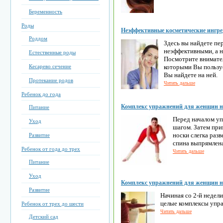
Беременность
Роды
Неэффективные косметические ингр
Роддом
Здесь вы найдете пе
неэффективными, а н
Естественные роды
Посмотрите внимател
Кесарево сечение
которыми Вы пользуе
Вы найдете на ней.
Протекание родов
Читать дальше
Ребенок до года
Комплекс упражнений для женщин на 
Питание
Перед началом у
Уход
шагом. Затем при
носки слегка раз
Развитие
спина выпрямлена
Ребенок от года до трех
Читать дальше
Питание
Уход
Комплекс упражнений для женщин на 
Развитие
Начиная со 2-й недел
целые комплексы упр
Ребенок от трех до шести
Читать дальше
Детский сад