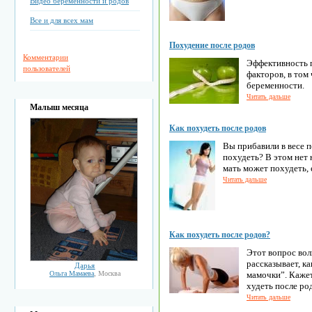
Видео беременности и родов
Все и для всех мам
Похудение после родов
Комментарии
Эффективность п
пользователей
факторов, в том 
беременности.
Читать дальше
Малыш месяца
Как похудеть после родов
Вы прибавили в весе 
похудеть? В этом нет
мать может похудеть, 
Читать дальше
Как похудеть после родов?
Этот вопрос вол
рассказывает, к
Дарья
Ольга Мамаева
, Москва
мамочки”. Кажет
худеть после род
Читать дальше