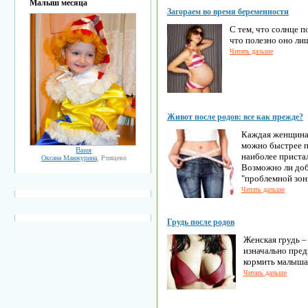
Малыш месяца
Загораем во время беременности
С тем, что солнце п
что полезно оно ли
Читать дальше
Живот после родов: все как прежде?
Каждая женщина 
можно быстрее 
Ваня
наиболее приста
Оксана Манжурина
, Ртищево
Возможно ли доб
"проблемной зоны
Читать дальше
Грудь после родов
Женская грудь –
изначально пред
кормить малыша
Читать дальше