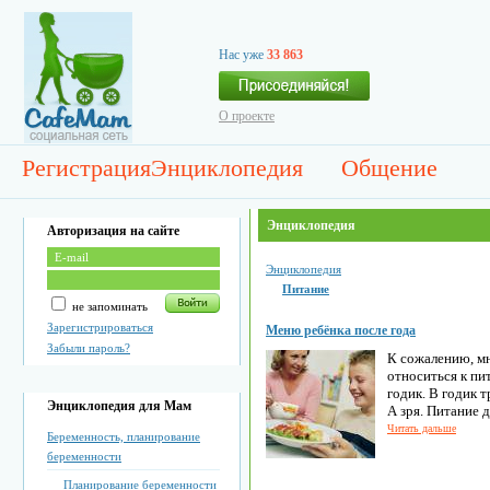
Нас уже
33 863
О проекте
Регистрация
Энциклопедия
Общение
Энциклопедия
Авторизация на сайте
Энциклопедия
Питание
не запоминать
Зарегистрироваться
Меню ребёнка после года
Забыли пароль?
К сожалению, м
относиться к пи
годик. В годик 
Энциклопедия для Мам
А зря. Питание 
Читать дальше
Беременность, планирование
беременности
Планирование беременности