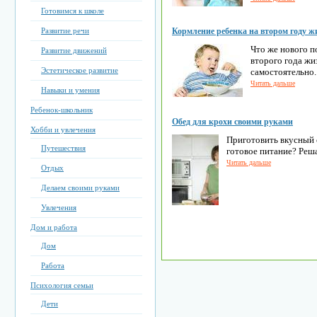
Готовимся к школе
Развитие речи
Кормление ребенка на втором году ж
Что же нового п
Развитие движений
второго года жиз
Эстетическое развитие
самостоятельно.
Читать дальше
Навыки и умения
Ребенок-школьник
Обед для крохи своими руками
Хобби и увлечения
Приготовить вкусный 
Путешествия
готовое питание? Реша
Читать дальше
Отдых
Делаем своими руками
Увлечения
Дом и работа
Дом
Работа
Психология семьи
Дети