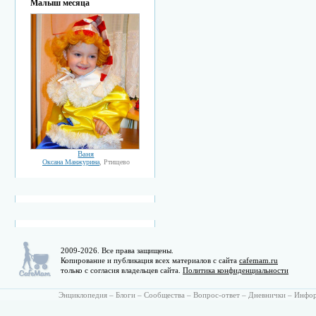
Малыш месяца
Ваня
Оксана Манжурина
, Ртищево
2009-2026. Все права защищены.
Копирование и публикация всех материалов с сайта
cafemam.ru
только с согласия владельцев сайта.
Политика конфиденциальности
Энциклопедия
–
Блоги
–
Сообщества
–
Вопрос-ответ
–
Дневнички
–
Инфо