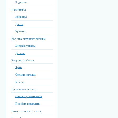
Родители
Я-женщина
Здоровье
Диеты
Красота
Все, что окружает ребенка
Детские товары
Детская
Здоровье ребенка
Зубы
Органы малыша
Болезни
Правовые вопросы
Опека и усыновление
Пособия и выплаты
Новости со всего света