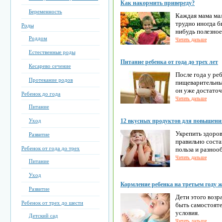
Как накормить привереду?
Беременность
Каждая мама мал
трудно иногда б
Роды
нибудь полезное
Роддом
Читать дальше
Естественные роды
Питание ребенка от года до трех лет
Кесарево сечение
После года у ре
Протекание родов
пищеварительных
он уже достаточ
Ребенок до года
Читать дальше
Питание
Уход
12 вкусных продуктов для повышен
Укрепить здоро
Развитие
правильно соста
Ребенок от года до трех
польза и разноо
Читать дальше
Питание
Уход
Кормление ребенка на третьем году 
Развитие
Дети этого возр
Ребенок от трех до шести
быть самостояте
условия.
Детский сад
Читать дальше