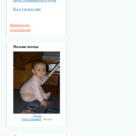
Видео беременности и родов
Все и для всех мам
Комментарии
пользователей
Малыш месяца
Дарья
Ольга Мамаева
, Москва