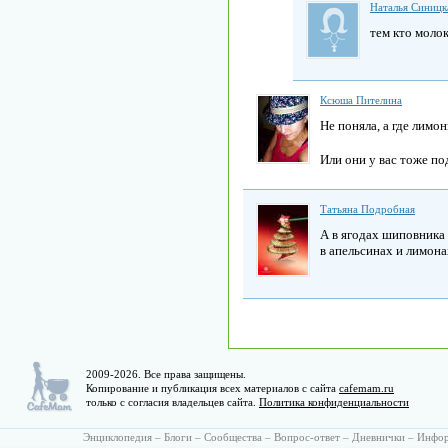
Наталья Синицк
тем кто моло
Ксюша Пителина
Не поняла, а где лимо
Или они у вас тоже п
Татьяна Подробная
А в ягодах шиповника
в апельсинах и лимона
2009-2026. Все права защищены.
Копирование и публикация всех материалов с сайта
cafemam.ru
только с согласия владельцев сайта.
Политика конфиденциальности
Энциклопедия
–
Блоги
–
Сообщества
–
Вопрос-ответ
–
Дневнички
–
Инфо