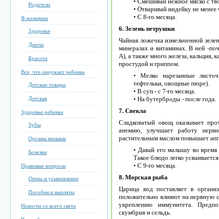
• Смешивай нежное мяско с тв
Родители
• Отваривай индейку не менее 
• С 8-го месяца.
Я-женщина
6. Зелень петрушки
Здоровье
Чайная ложечка измельченной зеле
Диеты
минералах и витаминах. В ней -поч
А), а также много железа, кальция, 
Красота
простудой и гриппом.
Все, что окружает ребенка
• Мелко нарезанные листоч
тефтельки, овощные пюре).
Детские товары
• В суп - с 7-го месяца.
Детская
• На бутерброды - после года.
7. Свекла
Здоровье ребенка
Сладковатый овощ оказывает прот
Зубы
анемию, улучшает работу нервн
растительным маслом повышает апп
Органы малыша
• Давай его малышу во время 
Болезни
Такое блюдо легко усваивается
• С 9-го месяца.
Правовые вопросы
8. Морская рыба
Опека и усыновление
Царица вод поставляет в орган
Пособия и выплаты
положительно влияют на нервную с
укреплению иммунитета. Предпоч
Новости со всего света
скумбрия и сельдь.