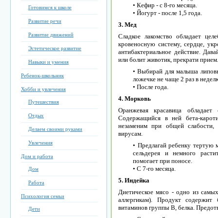
• Кефир - с 8-го месяца.
Готовимся к школе
• Йогурт - после 1,5 года.
Развитие речи
3. Мед
Развитие движений
Сладкое лакомство обладает цел
кровеносную систему, сердце, укр
Эстетическое развитие
антибактериальное действие. Дава
или болит животик, прекрати прием
Навыки и умения
• Выбирай для малыша липовы
Ребенок-школьник
ложечке не чаще 2 раз в недел
• После года.
Хобби и увлечения
4. Морковь
Путешествия
Оранжевая красавица обладает 
Отдых
Содержащийся в ней бета-карот
незаменим при общей слабости, 
Делаем своими руками
вирусам.
Увлечения
• Предлагай ребенку тертую 
сельдерея и немного расти
Дом и работа
помогает при поносе.
• С 7-го месяца.
Дом
5. Индейка
Работа
Диетическое мясо - одно из самы
Психология семьи
аллергикам). Продукт содержит 
витаминов группы В, белка. Предот
Дети