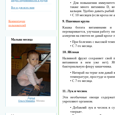
Видео беременности и родов
• Для повышения иммунитет
также много витамина D, к
Все и для всех мам
кальция. Удобно давать рыбий 
• С 10 месяцев (если кроха не а
9. Пшенная крупа
Комментарии
пользователей
Кашка богата витаминами и 
переваривается, улучшая работу пи
аллергии на глютен не давай крохе э
Малыш месяца
• При болезнях с высокой тем
• С 7-го месяца.
10. Яблоки
Наливной фрукт сохраняет свой 
витаминов в нем уже нет). Яб
бактериальную флору кишечника.
• Натирай на терке или давай
температуре, простуде и грипп
• С 7-го месяца.
11. Лук и чеснок
Эти необычные овощи содержат
Дарья
Ольга Мамаева
, Москва
укрепляют организм.
• Добавляй лук и чеснок в 
«перья».