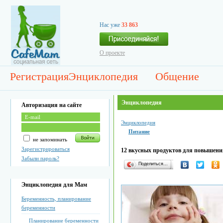
Нас уже
33 863
О проекте
Регистрация
Энциклопедия
Общение
Энциклопедия
Авторизация на сайте
Энциклопедия
Питание
не запоминать
Зарегистрироваться
12 вкусных продуктов для повышен
Забыли пароль?
Поделиться…
Энциклопедия для Мам
Беременность, планирование
беременности
Планирование беременности