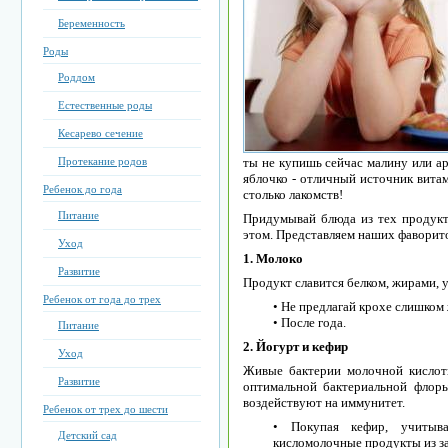
Беременность
Роды
Роддом
Естественные роды
Кесарево сечение
Протекание родов
ты не купишь сейчас малину или ар
яблочко - отличный источник витам
Ребенок до года
столько лакомств!
Питание
Придумывай блюда из тех продукт
этом. Представляем наших фаворит
Уход
1. Молоко
Развитие
Продукт славится белком, жирами, 
Ребенок от года до трех
• Не предлагай крохе слишком 
• После года.
Питание
2. Йогурт и кефир
Уход
Живые бактерии молочной кислот
Развитие
оптимальной бактериальной флор
воздействуют на иммунитет.
Ребенок от трех до шести
• Покупая кефир, учитыва
Детский сад
кисломолочные продукты из за