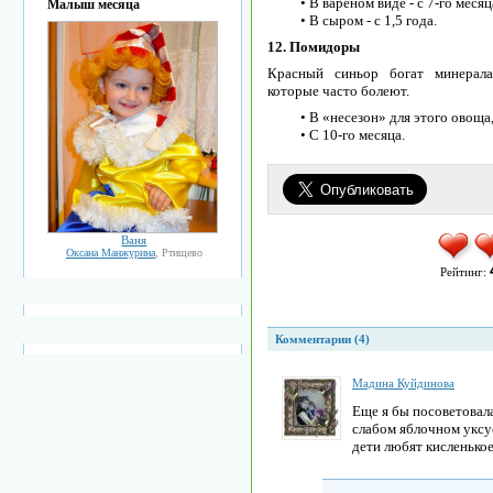
• В вареном виде - с 7-го месяц
Малыш месяца
• В сыром - с 1,5 года.
12. Помидоры
Красный синьор богат минерала
которые часто болеют.
• В «несезон» для этого овоща
• С 10-го месяца.
Ваня
Оксана Манжурина
, Ртищево
Рейтинг:
Комментарии (4)
Мадина Куйдинова
Еще я бы посоветовала
слабом яблочном уксус
дети любят кисленькое