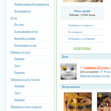
Планирование беременности
Мама-профи
Беременность
Рейтинг:
15344 балла
Роды
Роддом
Добавить в подруги
Естественные роды
Ее подруги
Кесарево сечение
Отправить сообщение
Протекание родов
НЕВИДИМКА
Ребенок до года
Дети
Питание
Уход
1.
Санюша (22 года )
Дата рождения:
18 Февра
Развитие
Написан рассказ о родах
Ребенок от года до трех
Питание
Фотоальбомы
Уход
Развитие
Ребенок от трех до шести