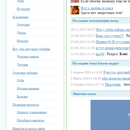
Если твоему малышу еще не исп
Дети
Всё о любви и сексе
Родители
Здесь нет запретных тем!
Я-женщина
Последние комментарии мамы
Здоровье
Что у тебя сейчас п
28.11.2023 20:02
Диеты
Бокс это супер!!!
Ра
21.06.2022 19:12
Красота
Привет))) Я тут тож
03.06.2022 22:09
я тут периодически 
03.06.2022 22:09
Все, что окружает ребенка
ага)))
Раздел:
Блог
11.04.2022 21:24
Детские товары
Последние темы блогов подруг
Детская
Тук-тук, кто-ниб
5 Апреля 2024 в 14:50
Здоровье ребенка
обо всем по-мал
2 Марта 2023 в 16:30
Зубы
Праздник
Авт
24 Ноября 2022 в 07:20
Органы малыша
Линеечки мамы
Болезни
Правовые вопросы
Опека и усыновление
Пособия и выплаты
Новости со всего света