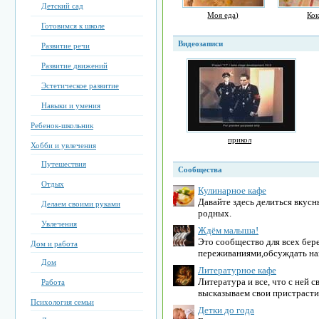
Детский сад
Моя еда)
Кок
Готовимся к школе
Видеозаписи
Развитие речи
Развитие движений
Эстетическое развитие
Навыки и умения
Ребенок-школьник
прикол
Хобби и увлечения
Путешествия
Сообщества
Отдых
Кулинарное кафе
Давайте здесь делиться вкус
Делаем своими руками
родных.
Увлечения
Ждём малыша!
Это сообщество для всех бер
Дом и работа
переживаниями,обсуждать на
Дом
Литературное кафе
Литература и все, что с ней 
Работа
высказываем свои пристраст
Психология семьи
Детки до года