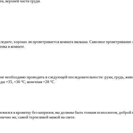
еи, верхней части груди.
следите, хорошо ли проветривается комната малыша. Сквозное проветривание 
енка в комнате.
е необходимо проводить в следующей последовательности: руки, грудь, живот
ды +35, +36 °С, конечная +28 °С.
жился в кроватку без капризов, вы должны быть тонким психологом, доброй 
онечно же, самой терпеливой мамой на свете.