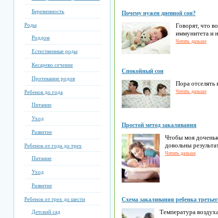
Беременность
Почему нужен дневной сон?
Роды
Говорят, что в
иммунитета и 
Роддом
Читать дальше
Естественные роды
Кесарево сечение
Спокойный сон
Протекание родов
Пора отселять 
Читать дальше
Ребенок до года
Питание
Уход
Простой метод закаливания
Развитие
Чтобы моя доченьк
довольны результа
Ребенок от года до трех
Читать дальше
Питание
Уход
Развитие
Ребенок от трех до шести
Схема закаливания ребенка третьег
Температура воздуха
Детский сад