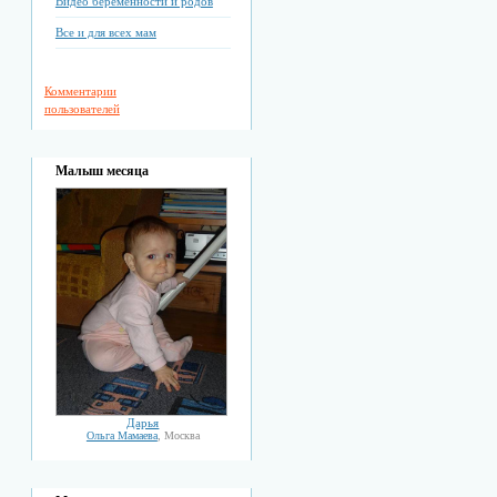
Видео беременности и родов
Все и для всех мам
Комментарии
пользователей
Малыш месяца
Дарья
Ольга Мамаева
, Москва