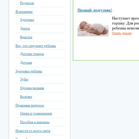
Родители
Прощай, подгузник!
Я-женщина
Наступает врем
Здоровье
горшку. Для р
ребенка невозм
Диеты
Читать дальше
Красота
Все, что окружает ребенка
Детские товары
Детская
Здоровье ребенка
Зубы
Органы малыша
Болезни
Правовые вопросы
Опека и усыновление
Пособия и выплаты
Новости со всего света