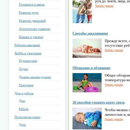
рук до локтя, лица, ш
Готовимся к школе
Читать дальше
Развитие речи
Развитие движений
Эстетическое развитие
Способы закаливания
Навыки и умения
Прежде всего, 
Ребенок-школьник
отсутствие реб
Читать дальше
Хобби и увлечения
Путешествия
Обтирание и обливание
Отдых
Общее обтирани
Делаем своими руками
температура во
Читать дальше
Увлечения
Дом и работа
Дом
20 способов уложить кроху спать
Работа
Чтобы малыш ло
личностью и, к
Психология семьи
Читать дальше
Дети