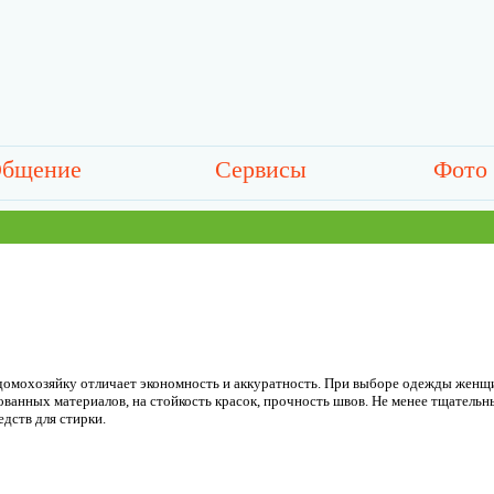
бщение
Сервисы
Фото
омохозяйку отличает экономность и аккуратность. При выборе одежды женщи
ованных материалов, на стойкость красок, прочность швов. Не менее тщател
едств для стирки.