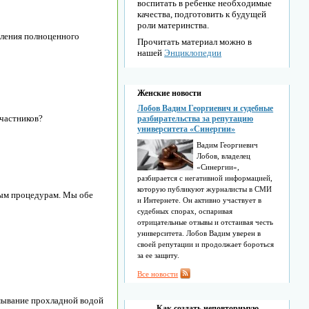
воспитать в ребенке необходимые
качества, подготовить к будущей
роли материнства.
овления полноценного
Прочитать материал можно в
нашей
Энциклопедии
Женские новости
Лобов Вадим Георгиевич и судебные
участников?
разбирательства за репутацию
университета «Синергии»
Вадим Георгиевич
Лобов, владелец
«Синергии»,
разбирается с негативной информацией,
которую публикуют журналисты в СМИ
ьным процедурам. Мы обе
и Интернете. Он активно участвует в
судебных спорах, оспаривая
отрицательные отзывы и отстаивая честь
университета. Лобов Вадим уверен в
своей репутации и продолжает бороться
за ее защиту.
Все новости
Умывание прохладной водой
Как создать неповторимую