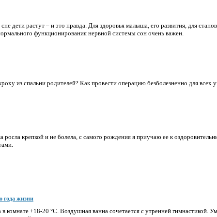
о сне дети растут – и это правда. Для здоровья малыша, его развития, для стан
нормального функционирования нервной системы сон очень важен.
кроху из спальни родителей? Как провести операцию безболезненно для всех 
а росла крепкой и не болела, с самого рождения я приучаю ее к оздоровител
тами.
о года жизни
 в комнате +18-20 °С. Воздушная ванна сочетается с утренней гимнастикой. 