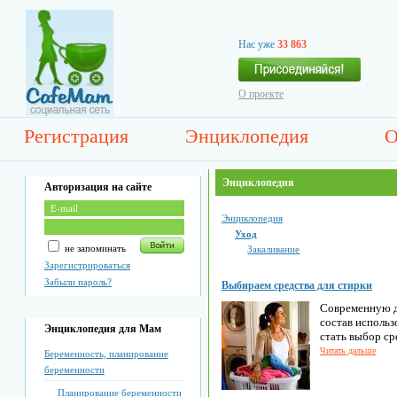
Нас уже
33 863
О проекте
Регистрация
Энциклопедия
О
Энциклопедия
Авторизация на сайте
Энциклопедия
Уход
не запоминать
Закаливание
Зарегистрироваться
Забыли пароль?
Выбираем средства для стирки
Современную д
состав использ
Энциклопедия для Мам
стать выбор ср
Читать дальше
Беременность, планирование
беременности
Планирование беременности