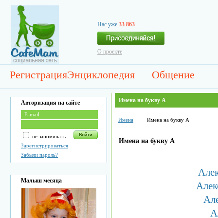
Нас уже
33 863
О проекте
Регистрация
Энциклопедия
Общение
Имена на букву А
Авторизация на сайте
Имена
Имена на букву А
не запоминать
Имена на букву А
Зарегистрироваться
Забыли пароль?
Але
Малыш месяца
Алек
Ал
А