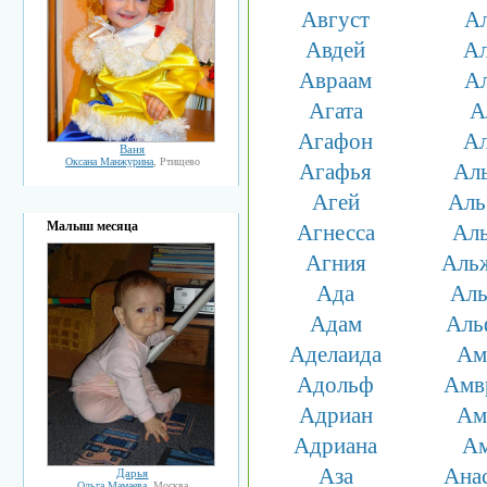
Август
А
Авдей
А
Авраам
А
Агата
А
Агафон
А
Ваня
Оксана Манжурина
, Ртищево
Агафья
Ал
Агей
Аль
Малыш месяца
Агнесса
Ал
Агния
Аль
Ада
Ал
Адам
Аль
Аделаида
Ам
Адольф
Амв
Адриан
Ам
Адриана
А
Аза
Ана
Дарья
Ольга Мамаева
, Москва