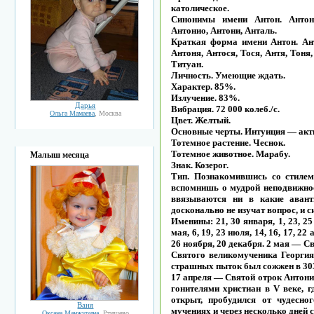
католическое.
Синонимы имени Антон. Антони
Антонио, Антони, Анталь.
Краткая форма имени Антон. Ант
Антоня, Антося, Тося, Антя, Тоня
Титуан.
Личность. Умеющие ждать.
Характер. 85%.
Излучение. 83%.
Дарья
Вибрация. 72 000 колеб./с.
Ольга Мамаева
, Москва
Цвет. Желтый.
Основные черты. Интуиция — акт
Тотемное растение. Чеснок.
Тотемное животное. Марабу.
Малыш месяца
Знак. Козерог.
Тип. Познакомившись со стилем
вспомнишь о мудрой неподвижно
ввязываются ни в какие авант
досконально не изучат вопрос, и с
Именины: 21, 30 января, 1, 23, 25 
мая, 6, 19, 23 июля, 14, 16, 17, 22 
26 ноября, 20 декабря. 2 мая — С
Святого великомученика Георгия
страшных пыток был сожжен в 303
17 апреля — Святой отрок Антонин
гонителями христиан в V веке, г
открыт, пробудился от чудесно
Ваня
мучениях и через несколько дней 
Оксана Манжурина
, Ртищево