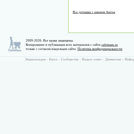
Все детишки с именем Антон
2009-2026. Все права защищены.
Копирование и публикация всех материалов с сайта
cafemam.ru
только с согласия владельцев сайта.
Политика конфиденциальности
Энциклопедия
–
Блоги
–
Сообщества
–
Вопрос-ответ
–
Дневнички
–
Инфо