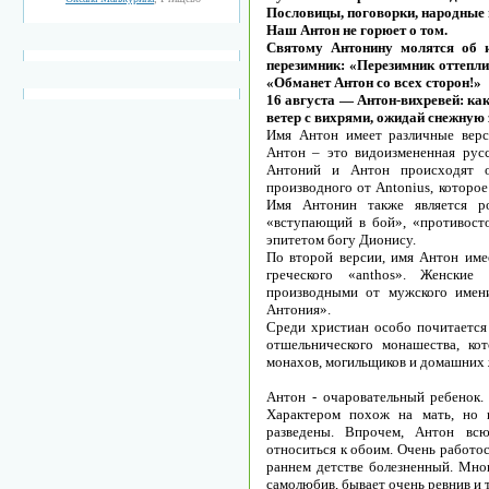
Пословицы, поговорки, народные
Наш Антон не горюет о том.
Святому Антонину молятся об и
перезимник: «Перезимник оттепли
«Обманет Антон со всех сторон!»
16 августа — Антон-вихревей: ка
ветер с вихрями, ожидай снежную 
Имя Антон имеет различные верс
Антон – это видоизмененная рус
Антоний и Антон происходят о
производного от Antonius, которое
Имя Антонин также является р
«вступающий в бой», «противосто
эпитетом богу Дионису.
По второй версии, имя Антон имее
греческого «anthos». Женски
производными от мужского имен
Антония».
Среди христиан особо почитается
отшельнического монашества, ко
монахов, могильщиков и домашних
Антон - очаровательный ребенок. 
Характером похож на мать, но 
разведены. Впрочем, Антон вс
относиться к обоим. Очень работо
раннем детстве болезненный. Мног
самолюбив, бывает очень ревнив и 