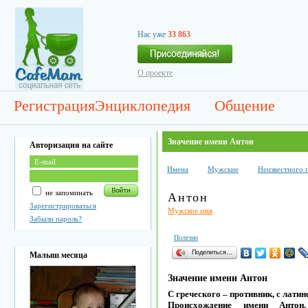
Нас уже
33 863
О проекте
Регистрация
Энциклопедия
Общение
Значение имени Антон
Авторизация на сайте
Имена
Мужские
Неизвестного 
не запоминать
Антон
Зарегистрироваться
Мужское имя
Забыли пароль?
Полезно
Поделиться…
Малыш месяца
Значение имени Антон
С греческого – противник, с лати
Происхождение имени Антон