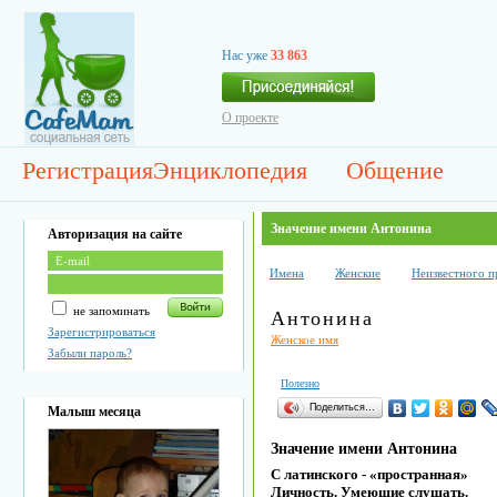
Нас уже
33 863
О проекте
Регистрация
Энциклопедия
Общение
Значение имени Антонина
Авторизация на сайте
Имена
Женские
Неизвестного 
не запоминать
Антонина
Зарегистрироваться
Женское имя
Забыли пароль?
Полезно
Поделиться…
Малыш месяца
Значение имени Антонина
С латинского - «пространная»
Личность. Умеющие слушать.