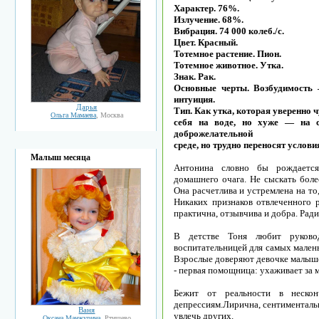
Характер. 76%.
Излучение. 68%.
Вибрация. 74 000 колеб./с.
Цвет. Красный.
Тотемное растение. Пион.
Тотемное животное. Утка.
Знак. Рак.
Основные черты. Возбудимость
интуиция.
Дарья
Тип. Как утка, которая уверенно 
Ольга Мамаева
, Москва
себя на воде, но хуже — на 
доброжелательной
среде, но трудно переносят услови
Малыш месяца
Антонина словно бы рождается
домашнего очага. Не сыскать боле
Она расчетлива и устремлена на то
Никаких признаков отвлеченного 
практична, отзывчива и добра. Ради
В детстве Тоня любит руково
воспитательницей для самых малень
Взрослые доверяют девочке малыше
- первая помощница: ухаживает за
Бежит от реальности в нескон
депрессиям.Лирична, сентименталь
Ваня
увлечь других.
Оксана Манжурина
, Ртищево