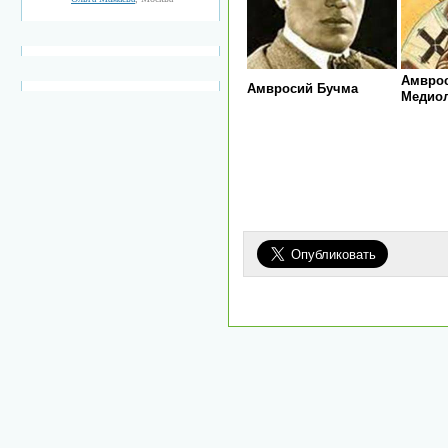
Амвро
Амвросий Бучма
Медио