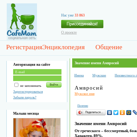
Нас уже
33 863
О проекте
Регистрация
Энциклопедия
Общение
Значение имени Амвросий
Авторизация на сайте
Имена
Мужские
Неизвестного 
не запоминать
Амвросий
Зарегистрироваться
Мужское имя
Забыли пароль?
Полезно
Поделиться…
Малыш месяца
Значение имени Амвросий
От греческого – бессмертный, бо
Характер. 89%.