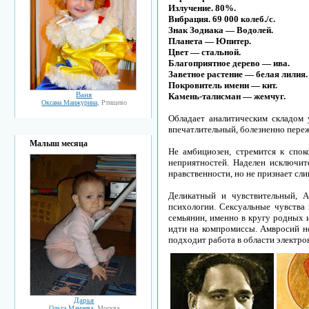
Излучение. 80%.
Вибрация. 69 000 колеб./с.
Знак Зодиака — Водолей.
Планета — Юпитер.
Цвет — стальной.
Благоприятное дерево — ива.
Заветное растение — белая лилия.
Покровитель имени — кит.
Ваня
Камень-талисман — жемчуг.
Оксана Манжурина
, Ртищево
Обладает аналитическим складом 
впечатлительный, болезненно пере
Малыш месяца
Не амбициозен, стремится к спок
неприятностей. Наделен исключит
нравственности, но не признает сл
Деликатный и чувствительный, А
психологии. Сексуальные чувства
семьянин, именно в кругу родных 
идти на компромиссы. Амвросий не
подходит работа в области электро
Дарья
Ольга Мамаева
, Москва