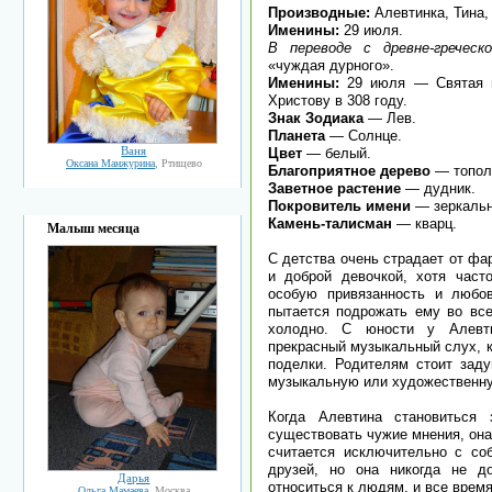
Производные:
Алевтинка, Тина,
Именины:
29 июля.
В переводе с древне-греческо
«чуждая дурного».
Именины:
29 июля — Святая м
Христову в 308 году.
Знак Зодиака
— Лев.
Планета
— Солнце.
Ваня
Цвет
— белый.
Оксана Манжурина
, Ртищево
Благоприятное дерево
— топол
Заветное растение
— дудник.
Покровитель имени
— зеркальн
Камень-талисман
— кварц.
Малыш месяца
С детства очень страдает от фа
и доброй девочкой, хотя част
особую привязанность и любов
пытается подрожать ему во все
холодно. С юности у Алевти
прекрасный музыкальный слух, к
поделки. Родителям стоит заду
музыкальную или художественн
Когда Алевтина становиться
существовать чужие мнения, она
считается исключительно с со
друзей, но она никогда не д
Дарья
относиться к людям, и все врем
Ольга Мамаева
, Москва