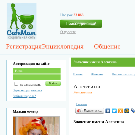
Нас уже
33 863
О проекте
Регистрация
Энциклопедия
Общение
Значение имени Алевтина
Авторизация на сайте
Имена
Женские
Неизвестного 
не запоминать
Алевтина
Зарегистрироваться
Женское имя
Забыли пароль?
Полезно
Поделиться…
Малыш месяца
Значение имени Алевтина