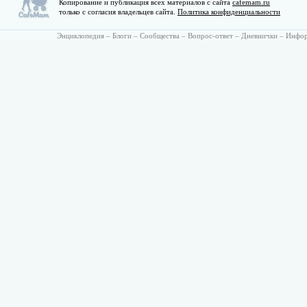
Копирование и публикация всех материалов с сайта
cafemam.ru
только с согласия владельцев сайта.
Политика конфиденциальности
Энциклопедия
–
Блоги
–
Сообщества
–
Вопрос-ответ
–
Дневнички
–
Инфо