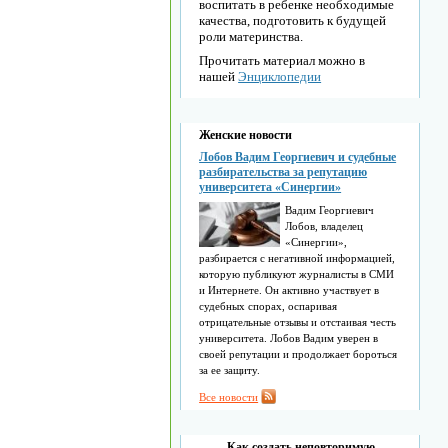
воспитать в ребенке необходимые
качества, подготовить к будущей
роли материнства.
Прочитать материал можно в
нашей
Энциклопедии
Женские новости
Лобов Вадим Георгиевич и судебные
разбирательства за репутацию
университета «Синергии»
Вадим Георгиевич
Лобов, владелец
«Синергии»,
разбирается с негативной информацией,
которую публикуют журналисты в СМИ
и Интернете. Он активно участвует в
судебных спорах, оспаривая
отрицательные отзывы и отстаивая честь
университета. Лобов Вадим уверен в
своей репутации и продолжает бороться
за ее защиту.
Все новости
Как создать неповторимую