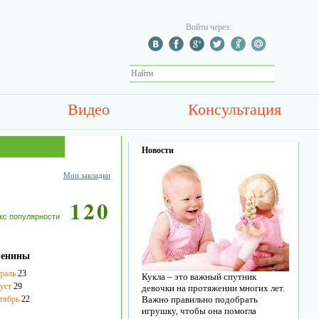
Войти через:
Видео
Консультация
Новости
Мои закладки
120
кс популярности
енины
раль
23
Кукла – это важный спутник
уст
29
девочки на протяжении многих лет.
тябрь
22
Важно правильно подобрать
игрушку, чтобы она помогла