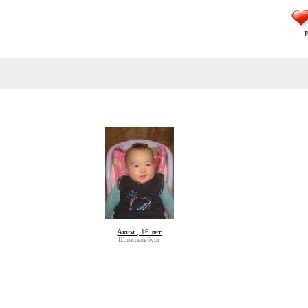
Р
Аким , 16 лет
Шлиссельбург