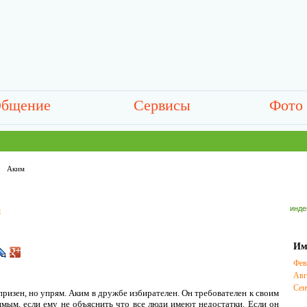
бщение
Сервисы
Фото
Аким
инде
е
Им
Фев
Авг
Сен
призен, но упрям. Аким в дружбе избирателен. Он требователен к своим
мым, если ему не объяснить что все люди имеют недостатки. Если он