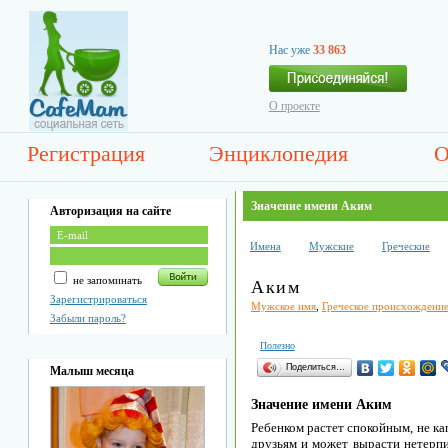
Нас уже
33 863
О проекте
Регистрация
Энциклопедия
О
Значение имени Аким
Авторизация на сайте
Имена
Мужские
Греческие
не запоминать
Аким
Зарегистрироваться
Мужское имя
,
Греческое происхождени
Забыли пароль?
Полезно
Поделиться…
Малыш месяца
Значение имени Аким
Ребенком растет спокойным, не ка
друзьям и может вырасти нетерпи