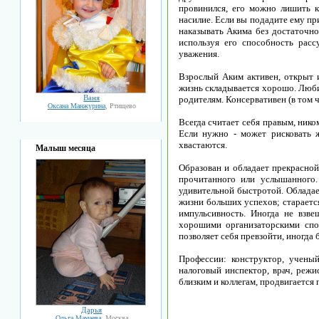
провинился, его можно лишить к
насилие. Если вы подадите ему пр
наказывать Акима без достаточно
используя его способность расс
уважения.
Взрослый Аким активен, открыт и
жизнь складывается хорошо. Люби
Ваня
родителям. Консервативен (в том ч
Оксана Манжурина
, Ртищево
Всегда считает себя правым, ником
Если нужно - может рисковать ж
хвастаются.
Малыш месяца
Образован и обладает прекрасной
прочитанного или услышанного.
удивительной быстротой. Обладае
жизни больших успехов; старается
импульсивность. Иногда не взве
хорошими организаторскими спос
позволяет себя превзойти, иногда
Профессии: конструктор, ученый-
налоговый инспектор, врач, режи
близким и коллегам, продвигается 
Дарья
Ольга Мамаева
, Москва