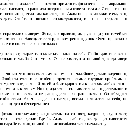
аких-то привилегий, но нельзя применять физическое или моральное
имер насилия, то рано или поздно он вам ответит тем же. Старайтесь не
го основания; если вам кажется, что Аким не прав, докажите ему это,
уждать. Стойте на позиции справедливости, и вы не потеряете его
 справедлив к людям. Жена, как правило, им руководит, но семейная
т животных. Навещает сестер, но внутренне одинок. Очень привязан к
исле и в политических взглядах).
у не верит, старается полагаться только на себя. Любит давать советы.
изнью с улыбкой на устах. Он не хвастун и не любит, когда люди
 памятью, что позволяет ему вспоминать малейшие детали виденного,
 Изобретателен и способен разрешить самые трудные проблемы с
т мужеством, сильной волей и благодаря этим качествам добивается в
 помогать коллегам. Но отрицательно сказывается на его деятельности
шивает свои силы и не распределяет их рационально. Он обладает
обностями. Аким - лидер по натуре, всегда полагается на себя, не
 беспощаден и бесцеремонен.
физик, программист, следователь, патентовед, кадровик, журналист,
ссер на телевидении. Где бы Аким ни работал, всегда идет навстречу
по службе тяжело, не любит приспосабливаться к начальству.