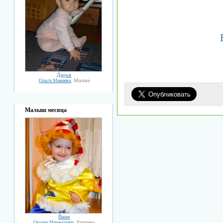
Дарья
Ольга Мамаева
, Москва
Малыш месяца
Ваня
Оксана Манжурина
, Ртищево