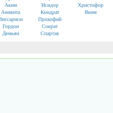
Аким
Исидор
Христофор
Аникита
Кондрат
Яким
Виссарион
Прокофий
Гордон
Сократ
Демьян
Спартак