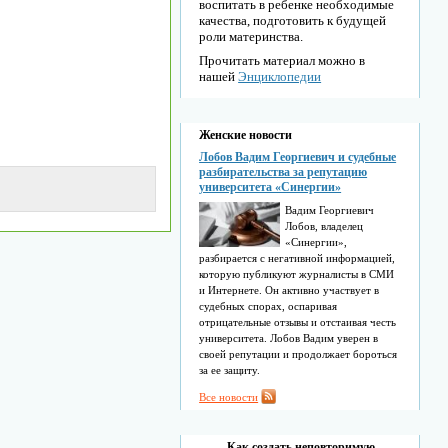
воспитать в ребенке необходимые
качества, подготовить к будущей
роли материнства.
Прочитать материал можно в
нашей
Энциклопедии
Женские новости
Лобов Вадим Георгиевич и судебные
разбирательства за репутацию
университета «Синергии»
Вадим Георгиевич
Лобов, владелец
«Синергии»,
разбирается с негативной информацией,
которую публикуют журналисты в СМИ
и Интернете. Он активно участвует в
судебных спорах, оспаривая
отрицательные отзывы и отстаивая честь
университета. Лобов Вадим уверен в
своей репутации и продолжает бороться
за ее защиту.
Все новости
Как создать неповторимую