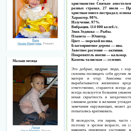
христианство Святым апостолом
разных странах. 27 июля — Пр
христиан много пострадал; основ
Характер. 98%.
Излучение. 97%.
Вибрация. 114 000 колеб./с.
Знак Зодиака — Рыбы.
Планета — Юпитер.
Ваня
Цвет — морской волны.
Оксана Манжурина
, Ртищево
Благоприятное дерево — ива.
Заветное растение — актиния.
Покровитель имени — кальмар.
Камень-талисман — селенит.
Малыш месяца
Это добрые, щедрые люди, с хоро
склонны посвящать себя другим л
матери и отцу. Анисимы очен
вырабатывается жизненное кре
ответственно, стараются всегда д
всегда пользуется большим уважен
некая скрытность и загадочност
слишком далеко в желании угождат
замечания окружающих, может дол
попытались критиковать.
В молодости, эти парни, часто 
поэтому в зрелом возрасте, он с
Дарья
накопить приличное состояние, 
Ольга Мамаева
, Москва