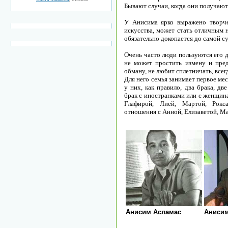
Бывают случаи, когда они получают
У Анисима ярко выражено творче
искусства, может стать отличным н
обязательно докопается до самой су
Очень часто люди пользуются его д
не может простить измену и преда
обману, не любит сплетничать, всег
Для него семья занимает первое мес
у них, как правило, два брака, дв
брак с иностранками или с женщина
Глафирой, Лией, Мартой, Рокса
отношения с Анной, Елизаветой, Ма
Анисим Асламас
Анисим