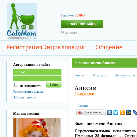
Нас уже
33 863
О проекте
Регистрация
Энциклопедия
Общение
Значение имени Анисим
Авторизация на сайте
Имена
Мужские
Неизвестного 
не запоминать
Анисим
Зарегистрироваться
Мужское имя
Забыли пароль?
Полезно
Поделиться…
Малыш месяца
Значение имени Анисим
С греческого языка - исполнитель
Именины: 28 февраля — Святой