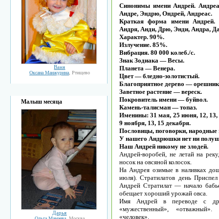
Синонимы имени Андрей. Андреа,
Андре, Эндрю, Ондрей, Андреас.
Краткая форма имени Андрей. 
Андря, Анди, Дрю, Энди, Андра, Да
Характер. 90%.
Излучение. 85%.
Вибрация. 80 000 колеб./с.
Знак Зодиака — Весы.
Ваня
Планета — Венера.
Оксана Манжурина
, Ртищево
Цвет — бледно-золотистый.
Благоприятное дерево — орешник
Заветное растение — вереск.
Покровитель имени — буйвол.
Малыш месяца
Камень-талисман — топаз.
Именины: 31 мая, 25 июня, 12, 13, 1
9 ноября, 13, 15 декабря.
Пословицы, поговорки, народные
У нашего Андрюшки нет ни полуш
Наш Андрей никому не злодей.
Андрей-воробей, не летай на реку
носок на овсяной колосок.
На Андрея озимые в наливках дош
июля). Стратилатов день Приспел
Андрей Стратилат — начало бабье
обещает хороший урожай овса.
Имя Андрей в переводе с древ
«мужественный», «отважный».
Дарья
«человек».
Ольга Мамаева
, Москва