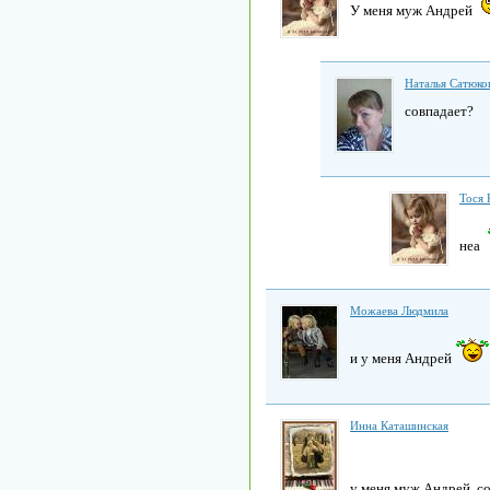
У меня муж Андрей
Наталья Сатюко
совпадает?
Тоcя 
неа
Можаева Людмила
и у меня Андрей
Инна Каташинская
у меня муж Андрей, с