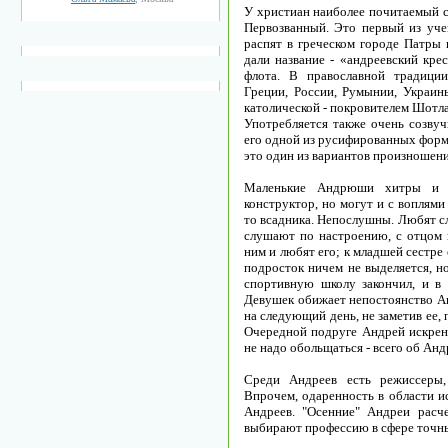
У христиан наиболее почитаемый с
Первозванный. Это первый из уче
распят в греческом городе Патры 
дали название - «андреевский кре
флота. В православной традици
Греции, России, Румынии, Украины
католической - покровителем Шотл
Употребляется также очень созву
его одной из русифированных форм
это один из вариантов произношени
Маленькие Андрюши хитры и м
конструктор, но могут и с воплями
то всадника. Непослушны. Любят сла
слушают по настроению, с отцом п
ним и любят его; к младшей сестре
подросток ничем не выделяется, н
спортивную школу закончил, и в 
Девушек обижает непостоянство Ан
на следующий день, не заметив ее,
Очередной подруге Андрей искренн
не надо обольщаться - всего об Андр
Среди Андреев есть режиссеры,
Впрочем, одаренность в области и
Андреев. "Осенние" Андреи расче
выбирают профессию в сфере точных