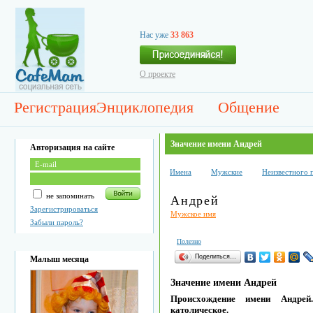
Нас уже
33 863
О проекте
Регистрация
Энциклопедия
Общение
Значение имени Андрей
Авторизация на сайте
Имена
Мужские
Неизвестного 
не запоминать
Андрей
Зарегистрироваться
Мужское имя
Забыли пароль?
Полезно
Поделиться…
Малыш месяца
Значение имени Андрей
Происхождение имени Андрей
католическое.