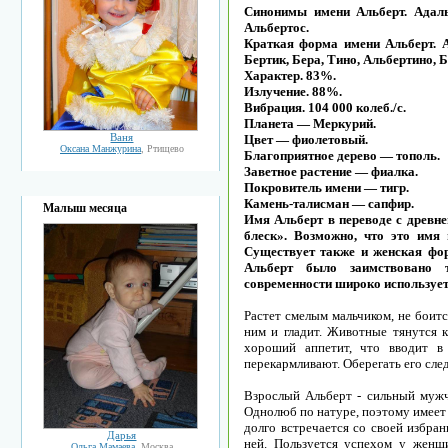
Синонимы имени Альберт. Адальб
Альбертос.
Краткая форма имени Альберт. Ал
Бертик, Бера, Тино, Альбертино, Б
Характер. 83%.
Излучение. 88%.
Вибрация. 104 000 колеб./с.
Планета — Меркурий.
Ваня
Цвет — фиолетовый.
Оксана Манжурина
, Ртищево
Благоприятное дерево — тополь.
Заветное растение — фиалка.
Покровитель имени — тигр.
Камень-талисман — сапфир.
Малыш месяца
Имя Альберт в переводе с древн
блеск». Возможно, что это имя
Существует также и женская фор
Альберт было заимствовано 
современности широко использует
Растет смелым мальчиком, не боит
ним и гладит. Животные тянутся к
хороший аппетит, что вводит в
перекармливают. Оберегать его сле
Взрослый Альберт - сильный муж
Однолюб по натуре, поэтому имеет
долго встречается со своей избра
Дарья
ней. Пользуется успехом у женщи
Ольга Мамаева
, Москва