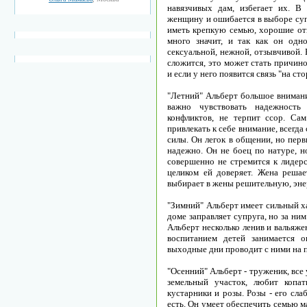
навязчивых дам, избегает их. 
женщину и ошибается в выборе суп
иметь крепкую семью, хорошие отн
много значит, и так как он одн
сексуальной, нежной, отзывчивой.
сложится, это может стать причино
и если у него появится связь "на сто
"Летний" Альберт большое внимани
важно чувствовать надежность
конфликтов, не терпит ссор. Са
привлекать к себе внимание, всегда 
силы. Он легок в общении, но перв
надежно. Он не боец по натуре, н
совершенно не стремится к лидерс
целиком ей доверяет. Жена решае
выбирает в жены решительную, эн
"Зимний" Альберт имеет сильный хар
доме заправляет супруга, но за ним
Альберт несколько ленив и вальяже
воспитанием детей занимается 
выходные дни проводит с ними на 
"Осенний" Альберт - труженик, все
земельный участок, любит копат
кустарники и розы. Розы - его сла
есть. Он умеет обеспечить семью м