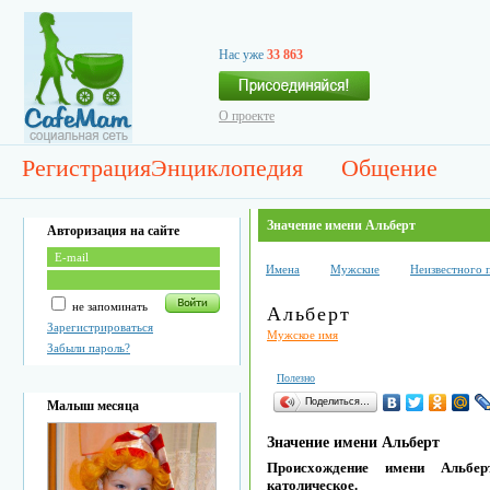
Нас уже
33 863
О проекте
Регистрация
Энциклопедия
Общение
Значение имени Альберт
Авторизация на сайте
Имена
Мужские
Неизвестного 
не запоминать
Альберт
Зарегистрироваться
Мужское имя
Забыли пароль?
Полезно
Поделиться…
Малыш месяца
Значение имени Альберт
Происхождение имени Альбер
католическое.