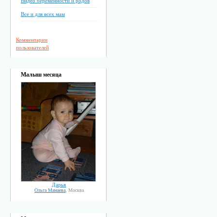
Видео беременности и родов
Все и для всех мам
Комментарии
пользователей
Малыш месяца
Дарья
Ольга Мамаева
, Москва