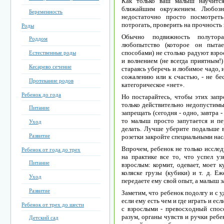
Как только ваш малыш научится
ближайшим окружением. Любозна
Беременность
недостаточно просто посмотрет
потрогать, проверить на прочность
Роды
Обычно подвижность полутора
Роддом
любопытство (которое он пытае
способами) не столько радуют взро
Естественные роды
и волнением (не всегда приятным!
Кесарево сечение
стараясь уберечь и любимое чадо, 
сожалению или к счастью, - не бе
Протекание родов
категорическое «нет».
Ребенок до года
Но постарайтесь, чтобы этих зап
только действительно недопустимы
Питание
запрещать (сегодня - одно, завтра - 
то малыш просто запутается и пе
Уход
делать. Лучше уберите подальше в
Развитие
розетки закройте специальными нас
Впрочем, ребенок не только иссле
Ребенок от года до трех
на практике все то, что успел у
Питание
взрослым: кормит, одевает, моет 
коляске грузы (кубики) и т. д. Е
Уход
передаете ему свой опыт, а малыш з
Развитие
Заметим, что ребенок подолгу и с у
если ему есть чем и где играть и ес
Ребенок от трех до шести
с взрослыми - превосходный спос
разум, органы чувств и ручки ребе
Детский сад