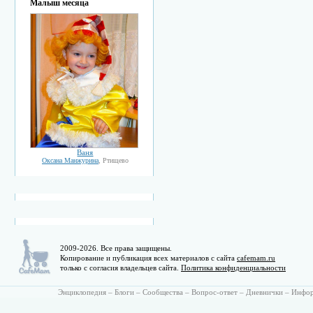
Малыш месяца
Ваня
Оксана Манжурина
, Ртищево
2009-2026. Все права защищены.
Копирование и публикация всех материалов с сайта
cafemam.ru
только с согласия владельцев сайта.
Политика конфиденциальности
Энциклопедия
–
Блоги
–
Сообщества
–
Вопрос-ответ
–
Дневнички
–
Инфо