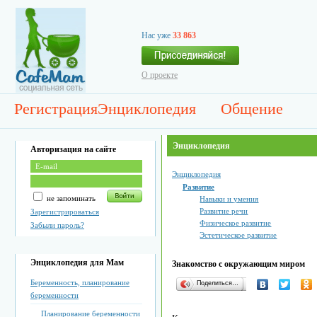
Нас уже
33 863
О проекте
Регистрация
Энциклопедия
Общение
Энциклопедия
Авторизация на сайте
Энциклопедия
Развитие
не запоминать
Навыки и умения
Развитие речи
Зарегистрироваться
Физическое развитие
Забыли пароль?
Эстетическое развитие
Энциклопедия для Мам
Знакомство с окружающим миром
Беременность, планирование
Поделиться…
беременности
Планирование беременности