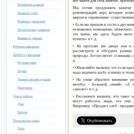
мог найти для себя занятие, прилож
Готовимся к школе
Мы хотим предложить вашему в
рекомендаций, игр), которые по
Развитие речи
миром и «правилами» существовани
Развитие движений
• Если вы пришли в гости к друзья
незнакомое помещение, объясните, 
Эстетическое развитие
это ванна, мы здесь будем мыть
Навыки и умения
кушать» и т. д.
• На прогулке (во дворе или в п
Ребенок-школьник
рассмотреть и обсудить разные
Хобби и увлечения
природы. Летом светит солнышко, з
д.
Путешествия
• Объясняйте малышу, что если идет 
Отдых
надо надевать шубу и шапку и теплы
• На улице обратите внимание ре
Делаем своими руками
автобус - большой, синий», «А 
Увлечения
самолет» и т. д.
• Расскажите малышу, что такое «
Дом и работа
могут работать люди, что они 
Дом
Например: «Продает хлеб - продавец
Работа
Психология семьи
Дети