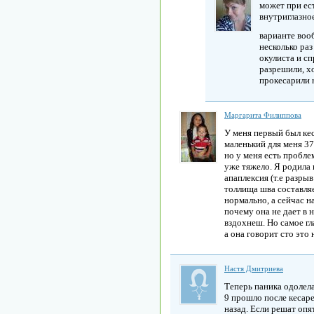
может при ес
внутриглазно
варианте воо
несколько раз
окулиста и сп
разрешили, хо
прокесарили 
Маргарита Филиппова
У меня первый был кес
маленький для меня 37
но у меня есть проблем
уже тяжело. Я родила 
апаплексия (т.е разрыв
толлища шва составляе
нормально, а сейчас н
почему она не дает в 
вздохнеш. Но самое гл
а она говорит сто это
Настя Дмитриева
Теперь паника одолела
9 прошло после кесарев
назад. Если решат опят