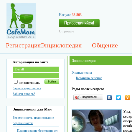
Нас уже
33 863
О проекте
Регистрация
Энциклопедия
Общение
Энциклопедия
Авторизация на сайте
Энциклопедия
Кесарево сечение
не запоминать
Зарегистрироваться
Роды после кесарева
Забыли пароль?
Поделиться…
Энциклопедия для Мам
Увы,
кеса
Беременность, планирование
опе
беременности
особ
посл
Планирование беременности