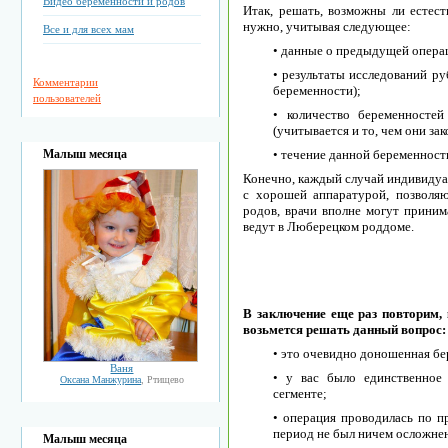
Видео беременности и родов
Итак, решать, возможны ли естес
нужно, учитывая следующее:
Все и для всех мам
• данные о предыдущей опера
• результаты исследований ру
Комментарии
беременности);
пользователей
• количество беременносте
(учитывается и то, чем они за
Малыш месяца
• течение данной беременност
Конечно, каждый случай индивидуа
с хорошей аппаратурой, позволя
родов, врачи вполне могут приним
ведут в Люберецком роддоме.
В заключение еще раз повторим, 
возьмется решать данный вопрос:
• это очевидно доношенная бе
Ваня
• у вас было единственное
Оксана Манжурина
, Ртищево
сегменте;
• операция проводилась по 
период не был ничем осложне
Малыш месяца