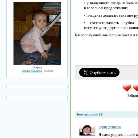
• у нынешнего плода небольша
в головном предлежании;
• плацента локализована вне р
• состоятельность рубца 
отсутствуют другие показания
Благополучной вам беремености и 
Дарья
Ольга Мамаева
, Москва
Рейтин
Комментарии (9)
ирина чупрова
Я сама родила, после 