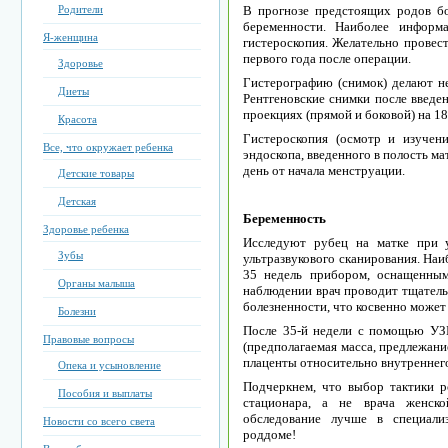
Родители
В прогнозе предстоящих родов б
беременности. Наиболее информ
Я-женщина
гистероскопия. Желательно провест
первого года после операции.
Здоровье
Гистерографию (снимок) делают не
Диеты
Рентгеновские снимки после введен
проекциях (прямой и боковой) на 18
Красота
Гистероскопия (осмотр и изучен
Все, что окружает ребенка
эндоскопа, введенного в полость ма
день от начала менструации.
Детские товары
Детская
Беременность
Здоровье ребенка
Исследуют рубец на матке при 
Зубы
ультразвукового сканирования. Наи
35 недель прибором, оснащенны
Органы малыша
наблюдении врач проводит тщатель
болезненности, что косвенно может 
Болезни
После 35-й недели с помощью УЗ
Правовые вопросы
(предполагаемая масса, предлежани
плаценты относительно внутреннего
Опека и усыновление
Подчеркнем, что выбор тактики р
Пособия и выплаты
стационара, а не врача женско
обследование лучше в специали
Новости со всего света
роддоме!