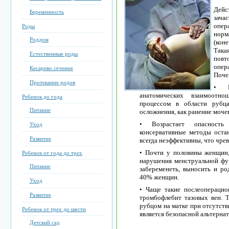
Дейс
Беременность
зача
опер
Роды
норм
Роддом
(кон
Така
Естественные роды
повт
опер
Кесарево сечение
Поче
Протекание родов
• В
анатомических взаимоотн
Ребенок до года
процессом в области рубц
Питание
осложнения, как ранение моче
• Возрастает опасность 
Уход
консервативные методы оста
Развитие
всегда неэффективны, что чре
• Почти у половины женщин,
Ребенок от года до трех
нарушения менструальной фу
Питание
забеременеть, выносить и ро
40% женщин.
Уход
• Чаще такие послеоперацио
Развитие
тромбофлебит тазовых вен. 
рубцом на матке при отсутств
Ребенок от трех до шести
является безопасной альтерна
Детский сад