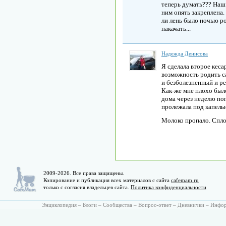
теперь думать??? Наш 
ним опять закреплена.
ли лень было ночью 
накачать...
Надежда Денисова
Я сделала второе кес
возможность родить с
и безболезненный и ре
Как-же мне плохо было
дома через неделю по
пролежала под капель
Молоко пропало. Спл
2009-2026. Все права защищены.
Копирование и публикация всех материалов с сайта
cafemam.ru
только с согласия владельцев сайта.
Политика конфиденциальности
Энциклопедия
–
Блоги
–
Сообщества
–
Вопрос-ответ
–
Дневнички
–
Инфо