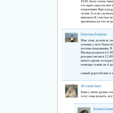
4320, было очень тяже
что врач спросил моё 
оперативно.Идя в родд
лучше.А если случилос
виновата.К счастью в
промежности что встр
Екатерина Лукьянова
Мне тоже делали кс п
головка у него была не
поэтим показаниям. Я 
Малыш родился в 2.40 
реа-ции увезли в 12.00
ничего кроме холодног
помощи только на 4 де
самый дорогой мне в э
Абдулаева Залму
Блин у меня зрение оч
хочу сама рожать. неу
Наталья Сатюко