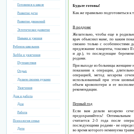
Готовимся к школе
Будьте готовы!
Как же правильно подготовиться к 
Развитие речи
Развитие движений
В роддоме
Эстетическое развитие
Желательно, чтобы еще в родильно
Навыки и умения
врач объяснил маме, по каким пока
связано только с особенностями д
Ребенок-школьник
предлежание плаценты, токсикоз II
и др.), то последующие беремен
Хобби и увлечения
родами.
Путешествия
При выходе из больницы женщине н
показания к операции, длительн
Отдых
операцией, метод кесарева сече
Делаем своими руками
использованный при этом шовный
объем кровопотери и ее восполне
Увлечения
рекомендации.
Дом и работа
Первый год
Дом
Если вам делали кесарево сече
Работа
предохраняйтесь! Оптимальным
считается 2-3 года после опер
Психология семьи
последующими родами - не определя
Дети
во время которого неминуема травм