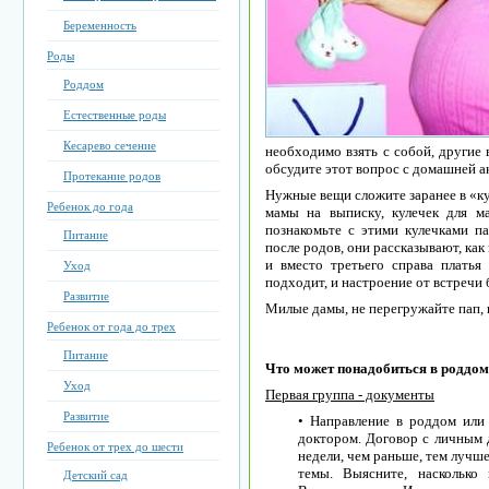
Беременность
Роды
Роддом
Естественные роды
Кесарево сечение
необходимо взять с собой, другие 
обсудите этот вопрос с домашней а
Протекание родов
Нужные вещи сложите заранее в «ку
Ребенок до года
мамы на выписку, кулечек для м
познакомьте с этими кулечками па
Питание
после родов, они рассказывают, как
и вместо третьего справа платья
Уход
подходит, и настроение от встречи
Развитие
Милые дамы, не перегружайте пап, п
Ребенок от года до трех
Питание
Что может понадобиться в роддом
Уход
Первая группа - документы
Развитие
• Направление в роддом или
доктором. Договор с личным 
Ребенок от трех до шести
недели, чем раньше, тем лучш
темы. Выясните, насколько 
Детский сад