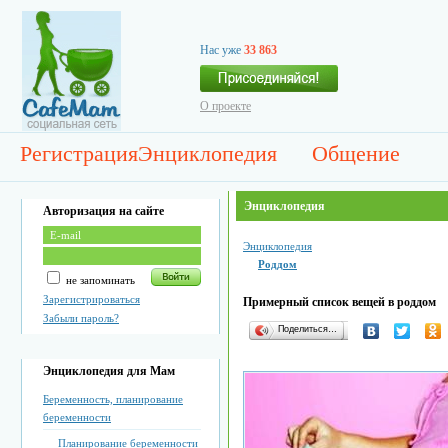
Нас уже
33 863
О проекте
Регистрация
Энциклопедия
Общение
Энциклопедия
Авторизация на сайте
Энциклопедия
Роддом
не запоминать
Зарегистрироваться
Примерный список вещей в роддом
Забыли пароль?
Поделиться…
Энциклопедия для Мам
Беременность, планирование
беременности
Планирование беременности