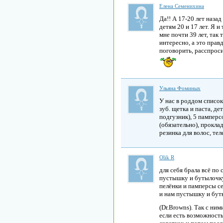
Елена Семенихина
Да!! А 17-20 лет наза
детям 20 и 17 лет. Я 
мне почти 39 лет, так
интересно, а это прав
поговорить, расспроси
Ульяна Фоминых
У нас в роддом список 
зуб. щетка и паста, де
подгузник), 5 памперс
(обязательно), проклад
резинка для волос, тел
Olik R
для себя брала всё по
пустышку и бутылочку
пелёнки и памперсы се
и нам пустышку и бут
(Dr.Browns). Так с ним
если есть возможность