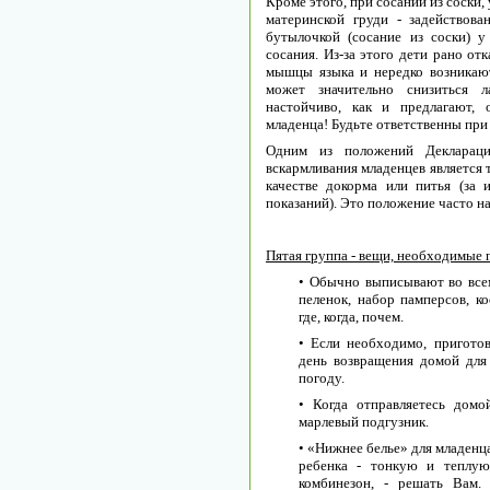
Кроме этого, при сосании из соски
материнской груди - задействов
бутылочкой (сосание из соски) 
сосания. Из-за этого дети рано от
мышцы языка и нередко возникают
может значительно снизиться 
настойчиво, как и предлагают, 
младенца! Будьте ответственны при
Одним из положений Деклара
вскармливания младенцев является 
качестве докорма или питья (за
показаний). Это положение часто н
Пятая группа - вещи, необходимые
• Обычно выписывают во всем
пеленок, набор памперсов, к
где, когда, почем.
• Если необходимо, приготов
день возвращения домой для
погоду.
• Когда отправляетесь домо
марлевый подгузник.
• «Нижнее белье» для младенца
ребенка - тонкую и теплую
комбинезон, - решать Вам.