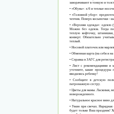
заворачивают в тонкую и толс
• «Обувь»: х/б и теплые носоч
• «Головной убор»: предпочти
чепчик. Поверх косыночки - ш
• «Верхняя одежда»: одеяло (т
Можно без одеяла. Тогда по
теплую кофточку, штанишки
конверт. Обязательно учиты
теплый.
• Носовой платочек или марлев
• Обменная карта (на себя и на
• Справка в ЗАГС для регистра
• Лист с рекомендациями и з
уточните, какие процедуры 
вводились ребенку!
• Сообщите в детскую поли
патронажную сестру.
• Цветы для мамы. Ласковая, 
новорожденного.
• Натуральное красное вино дл
• Ужин при свечах. Нарядная 
будет только Ваш праздник! Х