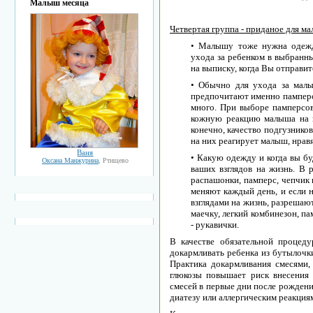
Малыш месяца
Четвертая группа - приданое для м
• Малышу тоже нужна одежда
ухода за ребенком в выбранн
на выписку, когда Вы отправит
• Обычно для ухода за мал
предпочитают именно памперсы
много. При выборе памперсов
кожную реакцию малыша на м
конечно, качество подгузников
на них реагирует малыш, нравя
Ваня
• Какую одежду и когда вы бу
Оксана Манжурина
, Ртищево
ваших взглядов на жизнь. В
распашонки, памперс, чепчик 
меняют каждый день, и если 
взглядами на жизнь, разрешаю
маечку, легкий комбинезон, па
- рукавички.
В качестве обязательной процед
докармливать ребенка из бутылочки
Практика докармливания смесями,
глюкозы повышает риск внесения
смесей в первые дни после рождени
диатезу или аллергическим реакция