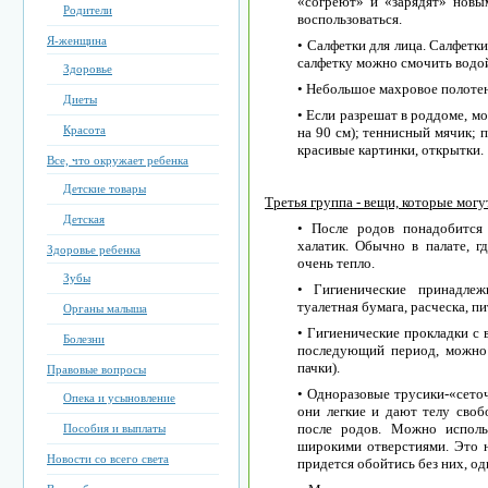
«согреют» и «зарядят» новы
Родители
воспользоваться.
Я-женщина
• Салфетки для лица. Салфетки
салфетку можно смочить водой 
Здоровье
• Небольшое махровое полоте
Диеты
• Если разрешат в роддоме, м
Красота
на 90 см); теннисный мячик; 
красивые картинки, открытки.
Все, что окружает ребенка
Детские товары
Третья группа - вещи, которые мог
Детская
• После родов понадобится
халатик. Обычно в палате, 
Здоровье ребенка
очень тепло.
Зубы
• Гигиенические принадлеж
туалетная бумага, расческа, п
Органы малыша
• Гигиенические прокладки с 
Болезни
последующий период, можно
пачки).
Правовые вопросы
• Одноразовые трусики-«сеточ
Опека и усыновление
они легкие и дают телу сво
после родов. Можно исполь
Пособия и выплаты
широкими отверстиями. Это н
Новости со всего света
придется обойтись без них, од