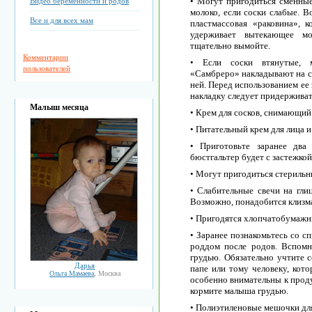
• Могут пригодиться сменны
Видео беременности и родов
молоко, если соски слабые. 
Все и для всех мам
пластмассовая «раковина», 
удерживает вытекающее мо
тщательно вымойте.
Комментарии
• Если соски втянутые, м
пользователей
«Самбреро» накладывают на со
ней. Перед использованием ее
накладку следует придерживат
Малыш месяца
• Крем для сосков, снимающий
• Питательный крем для лица и
• Приготовьте заранее два 
бюстгальтер будет с застежкой
• Могут пригодиться стерильн
• Слабительные свечи на гли
Возможно, понадобится клизм
• Пригодятся хлопчатобумажн
• Заранее познакомьтесь со с
роддом после родов. Вспомн
грудью. Обязательно учтите се
Дарья
папе или тому человеку, кот
Ольга Мамаева
, Москва
особенно внимательны к проду
кормите малыша грудью.
• Полиэтиленовые мешочки для