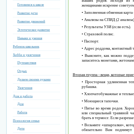
Ваших родов. Исходя из 
Готовимся к школе
женщинами искренне советуем
• Заполненная обменная карта
Развитие речи
• Анализы на СПИД (2 анализа)
Развитие движений
• Результаты УЗИ (если есть).
Эстетическое развитие
• Страховой полис.
Навыки и умения
• Паспорт.
Ребенок-школьник
• Адрес роддома, контактный 
Хобби и увлечения
• Выясните, как можно подде
запаситесь монетами, жетонам
Путешествия
Отдых
Вторая группа - вещи, которые приг
Делаем своими руками
• Просторная удлиненная те
рубашка.
Увлечения
• Хлопчатобумажные и теплые 
Дом и работа
• Моющиеся тапочки.
Дом
• Питье во время родов. Хоро
Работа
или специальный травяной ча
брать в термосе. Если разреша
Психология семьи
• Возьмите «шпаргалки», кото
Дети
обязательно Вам поднимут 