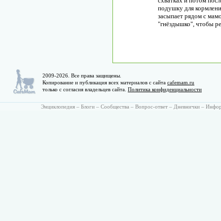
схватках и потом посл
подушку для кормлени
засыпает рядом с мамо
"гнёздышко", чтобы р
2009-2026. Все права защищены.
Копирование и публикация всех материалов с сайта
cafemam.ru
только с согласия владельцев сайта.
Политика конфиденциальности
Энциклопедия
–
Блоги
–
Сообщества
–
Вопрос-ответ
–
Дневнички
–
Инфо