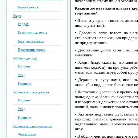
похорошел; к тому же, он освоил за
Беременность
Какими же навыками владеет зд
году жизни?
Роды
• Легко и уверенно ползает, довол
Роддом
ним не угнаться).
Естественные роды
• Довольно легко встает на но
становиться на ножки, как придержи
Кесарево сечение
не придерживаясь.
Протекание родов
• Достаточно долго стоит, не при
манежика.
Ребенок до года
• Ходит (надо сказать, что многи
Питание
навыком ходьбы); на прогулке ребе
мамы, или толкая перед собой прог
Уход
• Держась за руку мамы, иной го
Развитие
шагов (без поддержки бегать еще не
• Достаточно уверенно и крепко де
Ребенок от года до трех
папы; однако, большей аккуратност
Питание
и координация движений его оставл
чашкой, малыш может пролить знач
Уход
• Активно подражает действиям в
Развитие
взрослых ребенок довольно точно
подражанию, малыша можно вовлечь
Ребенок от трех до шести
игру.
Детский сад
• В общих чертах понимает, что гов