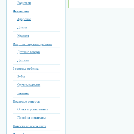
Родители
Я-женщина
Здоровье
Диеты
Красота
Все, что окружает ребенка
Детские товары
Детская
Здоровье ребенка
Зубы
Органы малыша
Болезни
Правовые вопросы
Опека и усыновление
Пособия и выплаты
Новости со всего света