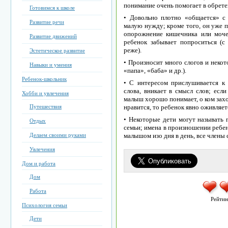
понимание очень помогает в обрете
Готовимся к школе
• Довольно плотно «общается» с
Развитие речи
малую нужду; кроме того, он уже п
опорожнение кишечника или мочев
Развитие движений
ребенок забывает попроситься (с
реже).
Эстетическое развитие
• Произносит много слогов и некот
Навыки и умения
«папа», «баба» и др.).
Ребенок-школьник
• С интересом прислушивается к
слова, вникает в смысл слов; если
Хобби и увлечения
малыш хорошо понимает, о ком заход
Путешествия
нравится, то ребенок явно оживляетс
• Некоторые дети могут называть 
Отдых
семьи; имена в произношении ребен
Делаем своими руками
малышом изо дня в день, все члены 
Увлечения
Дом и работа
Дом
Работа
Рейтин
Психология семьи
Дети