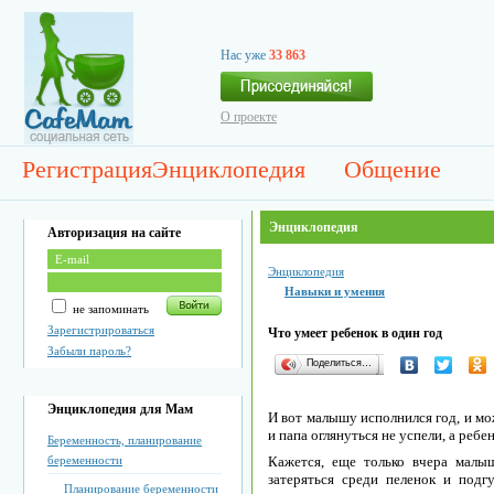
Нас уже
33 863
О проекте
Регистрация
Энциклопедия
Общение
Энциклопедия
Авторизация на сайте
Энциклопедия
Навыки и умения
не запоминать
Зарегистрироваться
Что умеет ребенок в один год
Забыли пароль?
Поделиться…
Энциклопедия для Мам
И вот малышу исполнился год, и м
и папа оглянуться не успели, а ребе
Беременность, планирование
беременности
Кажется, еще только вчера малы
затеряться среди пеленок и подг
Планирование беременности