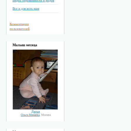
Видео беременности и родов
Все и для всех мам
Комментарии
пользователей
Малыш месяца
Дарья
Ольга Мамаева
, Москва