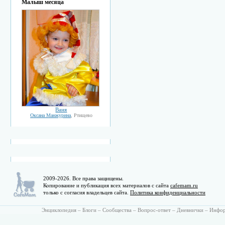
Малыш месяца
Ваня
Оксана Манжурина
, Ртищево
2009-2026. Все права защищены.
Копирование и публикация всех материалов с сайта
cafemam.ru
только с согласия владельцев сайта.
Политика конфиденциальности
Энциклопедия
–
Блоги
–
Сообщества
–
Вопрос-ответ
–
Дневнички
–
Инфо