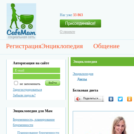
Нас уже
33 863
О проекте
Регистрация
Энциклопедия
Общение
Энциклопедия
Авторизация на сайте
Энциклопедия
Диеты
не запоминать
Зарегистрироваться
Белковая диета
Забыли пароль?
Поделиться…
Энциклопедия для Мам
Беременность, планирование
беременности
Планирование беременности