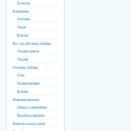
Родители
Я-женщина
Здоровье
Диеты
Красота
Все, что окружает ребенка
Детские товары
Детская
Здоровье ребенка
Зубы
Органы малыша
Болезни
Правовые вопросы
Опека и усыновление
Пособия и выплаты
Новости со всего света