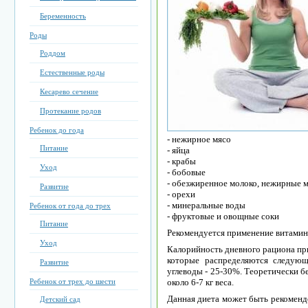
Беременность
Роды
Роддом
Естественные роды
Кесарево сечение
Протекание родов
Ребенок до года
- нежирное мясо
Питание
- яйца
- крабы
Уход
- бобовые
- обезжиренное молоко, нежирные
Развитие
- орехи
- минеральные воды
Ребенок от года до трех
- фруктовые и овощные соки
Питание
Рекомендуется применение витамин
Уход
Калорийность дневного рациона при
которые распределяются следую
Развитие
углеводы - 25-30%. Теоретически бе
Ребенок от трех до шести
около 6-7 кг веса.
Данная диета может быть рекомендо
Детский сад