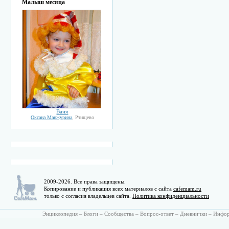
Малыш месяца
Ваня
Оксана Манжурина
, Ртищево
2009-2026. Все права защищены.
Копирование и публикация всех материалов с сайта
cafemam.ru
только с согласия владельцев сайта.
Политика конфиденциальности
Энциклопедия
–
Блоги
–
Сообщества
–
Вопрос-ответ
–
Дневнички
–
Инфо