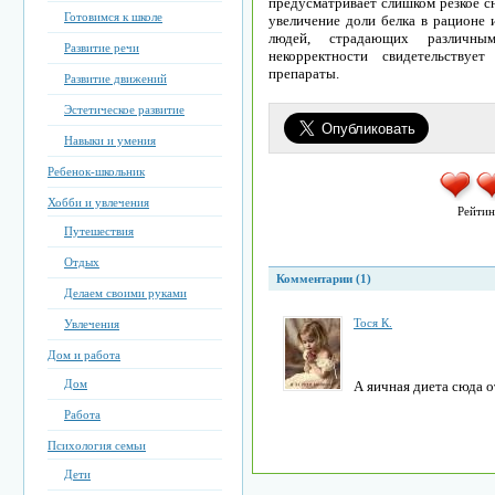
предусматривает слишком резкое с
Готовимся к школе
увеличение доли белка в рационе 
людей, страдающих различны
Развитие речи
некорректности свидетельствуе
препараты.
Развитие движений
Эстетическое развитие
Навыки и умения
Ребенок-школьник
Хобби и увлечения
Рейтин
Путешествия
Отдых
Комментарии (1)
Делаем своими руками
Тоcя К.
Увлечения
Дом и работа
Дом
А яичная диета сюда 
Работа
Психология семьи
Дети