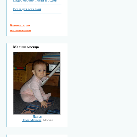
Видео беременности и родов
Все и для всех мам
Комментарии
пользователей
Малыш месяца
Дарья
Ольга Мамаева
, Москва