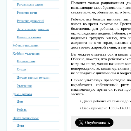
Поможет только рациональная ди
Готовимся к школе
вызывающие газообразование, - вин
свежее молоко, обилие мягкого белог
Развитие речи
Ребенок все больше начинает вас 
Развитие движений
живот во время схваток по Брекст
болезненны для ребенка, не прич
Эстетическое развитие
околоплодными водами. Ребенок уже
Навыки и умения
поднимая грудную клетку, что 
жидкости не в то горло, вызывая 
Ребенок-школьник
достаточно жировой ткани, и ему 
Хобби и увлечения
Вы можете отличать сон и циклы о
Обычно, кажется, что ребенок хочет
Путешествия
когда вы спите, малыш начинает вес
новорожденного; циклы организма 
Отдых
не совпадать с циклами сна и бодр
Делаем своими руками
Сейчас ультразвук превосходно пок
выработался собственный ритм
Увлечения
максимальную прыть он готов прояв
заснуть.
Дом и работа
• Длина ребенка от темени до к
Дом
• Вес - примерно 1360 - 1400 г.
Работа
Психология семьи
Дети