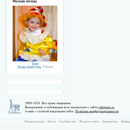
Малыш месяца
Ваня
Оксана Манжурина
, Ртищево
2009-2026. Все права защищены.
Копирование и публикация всех материалов с сайта
cafemam.ru
только с согласия владельцев сайта.
Политика конфиденциальности
Энциклопедия
–
Блоги
–
Сообщества
–
Вопрос-ответ
–
Дневнички
–
Инфо