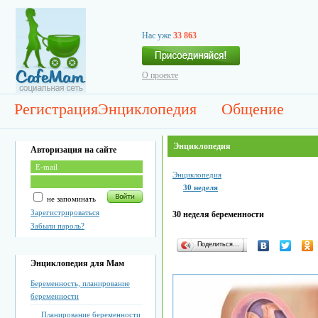
Нас уже
33 863
О проекте
Регистрация
Энциклопедия
Общение
Энциклопедия
Авторизация на сайте
Энциклопедия
30 неделя
не запоминать
Зарегистрироваться
30 неделя беременности
Забыли пароль?
Поделиться…
Энциклопедия для Мам
Беременность, планирование
беременности
Планирование беременности