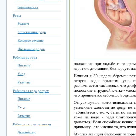
Беременность
Роды
Роддом
Естественные роды
Кесарево сечение
Протекание родов
Ребенок до года
положение при ходьбе и во время
Питание
короткие дистанции, без переутомле
Уход
Начиная с 30 недели беременнос
отпуск, ведь организм уже ис
Развитие
располагается так высоко, что диаф
положение в грудной клетке - «лож
Ребенок от года до трех
что проявляется небольшой одышко
Питание
Отпуск лучше всего использоват
усиленные хлопоты по дому, не з
Уход
«сбивайтесь с ног», бегая по мага
Развитие
тоже не надо - ради благополу
двигаться! Если спокойные пешие п
Ребенок от трех до шести
привычку - это именно то, что нужн
Детский сад
Многих женщин беспокоят запоры,