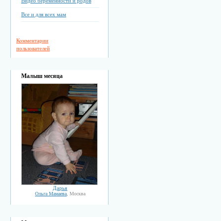
Видео беременности и родов
Все и для всех мам
Комментарии
пользователей
Малыш месяца
Дарья
Ольга Мамаева
, Москва