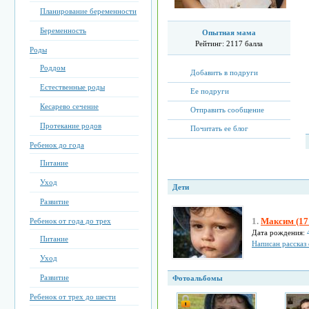
Планирование беременности
Беременность
Опытная мама
Рейтинг:
2117 балла
Роды
Роддом
Добавить в подруги
Естественные роды
Ее подруги
Кесарево сечение
Отправить сообщение
Протекание родов
Почитать ее блог
Ребенок до года
Питание
Уход
Дети
Развитие
1.
Максим (17 
Ребенок от года до трех
Дата рождения:
Питание
Написан рассказ
Уход
Развитие
Фотоальбомы
Ребенок от трех до шести