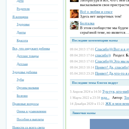
Литература и все, что с ней 
Дети
высказываем свои пристраст
Родители
Всё о любви и сексе
Здесь нет запретных тем!
Я-женщина
Болталка
Здоровье
В этом сообществе мы будем б
серьёзной теме, но является…
Диеты
Красота
Последние комментарии мамы
Все, что окружает ребенка
Спасибо))) Вот и я 
09.04.2013 17:05
спасибо))
Раздел:
Б
09.04.2013 17:04
Детские товары
Спасибо))) Это мы н
09.04.2013 17:03
Детская
Привет! Да, спасибо)
09.04.2013 10:14
Здоровье ребенка
Привет! Да,что-то я
05.04.2013 23:29
Зубы
Последние темы блогов подруг
Органы малыша
Тук-тук, кто-ниб
5 Апреля 2024 в 14:50
Болезни
нда...
Автор:
То
1 Марта 2022 в 23:59
ЖК и мои вен
Правовые вопросы
14 Декабря 2020 в 15:21
Опека и усыновление
Линеечки мамы
Пособия и выплаты
Новости со всего света