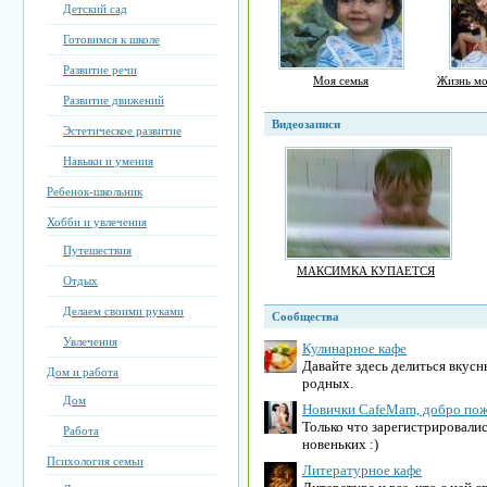
Детский сад
Готовимся к школе
Развитие речи
Моя семья
Жизнь м
Развитие движений
Видеозаписи
Эстетическое развитие
Навыки и умения
Ребенок-школьник
Хобби и увлечения
Путешествия
МАКСИМКА КУПАЕТСЯ
Отдых
Делаем своими руками
Сообщества
Увлечения
Кулинарное кафе
Давайте здесь делиться вкус
Дом и работа
родных.
Дом
Новички CafeMam, добро пож
Только что зарегистрировалис
Работа
новеньких :)
Психология семьи
Литературное кафе