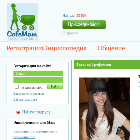
Нас уже
33 863
О проекте
Регистрация
Энциклопедия
Общение
Татьяна Трофимова
Авторизация на сайте
М
не запоминать
Зарегистрироваться
Забыли пароль?
Найти подругу
Энциклопедия для Мам
Беременность, планирование
беременности