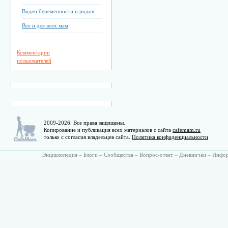
Видео беременности и родов
Все и для всех мам
Комментарии
пользователей
2009-2026. Все права защищены.
Копирование и публикация всех материалов с сайта
cafemam.ru
только с согласия владельцев сайта.
Политика конфиденциальности
Энциклопедия
–
Блоги
–
Сообщества
–
Вопрос-ответ
–
Дневнички
–
Инфо