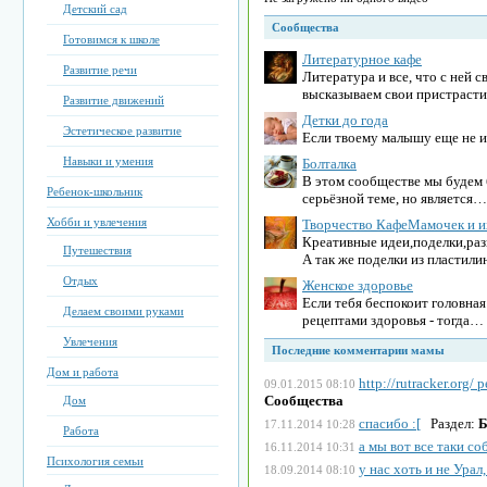
Детский сад
Сообщества
Готовимся к школе
Литературное кафе
Развитие речи
Литература и все, что с ней 
высказываем свои пристраст
Развитие движений
Детки до года
Эстетическое развитие
Если твоему малышу еще не исп
Навыки и умения
Болталка
В этом сообществе мы будем б
Ребенок-школьник
серьёзной теме, но является…
Хобби и увлечения
Творчество КафеМамочек и 
Креативные идеи,поделки,ра
Путешествия
А так же поделки из пластил
Отдых
Женское здоровье
Если тебя беспокоит головная
Делаем своими руками
рецептами здоровья - тогда…
Увлечения
Последние комментарии мамы
Дом и работа
http://rutracker.org
09.01.2015 08:10
Сообщества
Дом
спасибо :[
Раздел:
Б
17.11.2014 10:28
Работа
а мы вот все таки с
16.11.2014 10:31
Психология семьи
у нас хоть и не Ура
18.09.2014 08:10