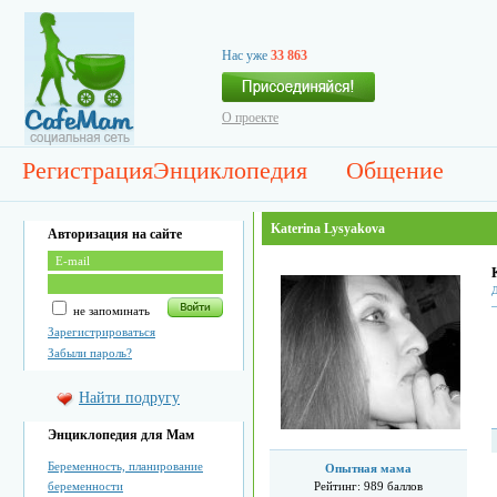
Нас уже
33 863
О проекте
Регистрация
Энциклопедия
Общение
Katerina Lysyakova
Авторизация на сайте
не запоминать
Зарегистрироваться
Забыли пароль?
Найти подругу
Энциклопедия для Мам
Беременность, планирование
Опытная мама
беременности
Рейтинг:
989 баллов