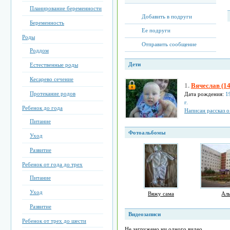
Планирование беременности
Добавить в подруги
Беременность
Ее подруги
Роды
Отправить сообщение
Роддом
Дети
Естественные роды
Кесарево сечение
1.
Вячеслав (14
Протекание родов
Дата рождения:
1
г.
Ребенок до года
Написан рассказ о
Питание
Фотоальбомы
Уход
Развитие
Ребенок от года до трех
Питание
Уход
Вяжу сама
Ал
Развитие
Видеозаписи
Ребенок от трех до шести
Не загружено ни одного видео