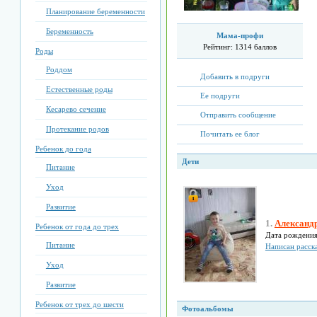
Планирование беременности
Беременность
Мама-профи
Рейтинг:
1314 баллов
Роды
Роддом
Добавить в подруги
Естественные роды
Ее подруги
Кесарево сечение
Отправить сообщение
Протекание родов
Почитать ее блог
Ребенок до года
Дети
Питание
Уход
Развитие
1.
Александр 
Ребенок от года до трех
Дата рождени
Питание
Написан расска
Уход
Развитие
Ребенок от трех до шести
Фотоальбомы