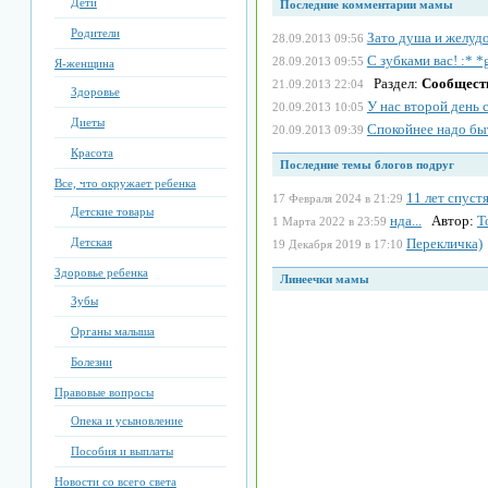
Дети
Последние комментарии мамы
Родители
Зато душа и желудо
28.09.2013 09:56
С зубками вас! :* *g
28.09.2013 09:55
Я-женщина
Раздел:
Сообщест
21.09.2013 22:04
Здоровье
У нас второй день 
20.09.2013 10:05
Диеты
Спокойнее надо быт
20.09.2013 09:39
Красота
Последние темы блогов подруг
Все, что окружает ребенка
11 лет спус
17 Февраля 2024 в 21:29
Детские товары
нда...
Автор:
Т
1 Марта 2022 в 23:59
Детская
Перекличка)
19 Декабря 2019 в 17:10
Здоровье ребенка
Линеечки мамы
Зубы
Органы малыша
Болезни
Правовые вопросы
Опека и усыновление
Пособия и выплаты
Новости со всего света