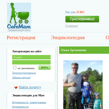
Нас уже
33 863
О проекте
Регистрация
Энциклопедия
О
Ольга Артамонова
Авторизация на сайте
не запоминать
Зарегистрироваться
Забыли пароль?
Найти подругу
Энциклопедия для Мам
Беременность, планирование
беременности