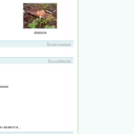
природа
Все видеозаписи
Все сообщества
 наше
 но является…