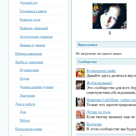
Детский сад
Готовимся к школе
Развитие речи
Развитие движений
Я
Эстетическое развитие
Видеозаписи
Навыки и умения
Ребенок-школьник
Не загружено ни одного видео
Сообщества
Хобби и увлечения
Путешествия
Кулинарное кафе
Давайте здесь делиться вку
Отдых
Ждём малыша!
Делаем своими руками
Это сообщество для всех б
самочувствие,обследовани
Увлечения
Новички CafeMam, добро по
Дом и работа
Только что зарегистрировали
Детки до года
Дом
Если твоему малышу еще не и
Работа
Болталка
В этом сообществе мы будем 
Психология семьи