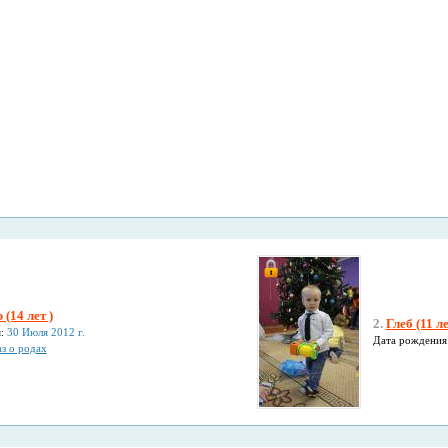
(14 лет )
2.
Глеб (11 ле
я:
30 Июля 2012 г.
Дата рождения
з о родах