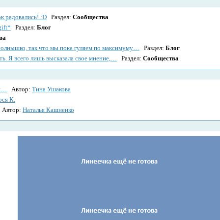
к радовались! :D
Раздел:
Сообщества
ift*
Раздел:
Блог
ва
солнышко, так что мы пока гуляем по максимуму…
Раздел:
Блог
ь. Я всего лишь высказала свое мнение,…
Раздел:
Сообщества
тя…
Автор:
Тина Ушакова
оcя К.
Автор:
Наталья Кашненко