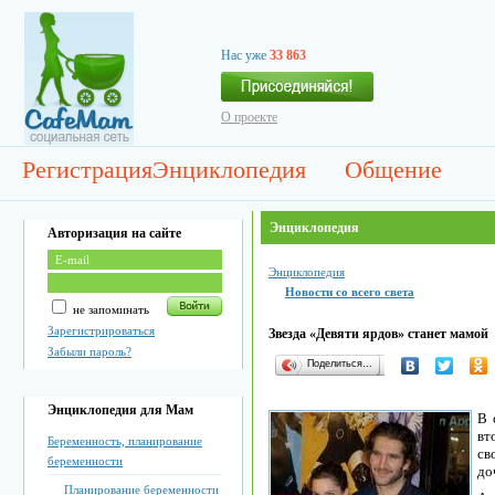
Нас уже
33 863
О проекте
Регистрация
Энциклопедия
Общение
Энциклопедия
Авторизация на сайте
Энциклопедия
Новости со всего света
не запоминать
Зарегистрироваться
Звезда «Девяти ярдов» станет мамой
Забыли пароль?
Поделиться…
Энциклопедия для Мам
В 
вт
Беременность, планирование
св
беременности
до
Планирование беременности