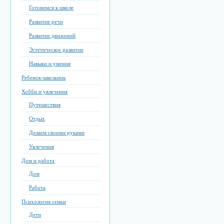
Готовимся к школе
Развитие речи
Развитие движений
Эстетическое развитие
Навыки и умения
Ребенок-школьник
Хобби и увлечения
Путешествия
Отдых
Делаем своими руками
Увлечения
Дом и работа
Дом
Работа
Психология семьи
Дети