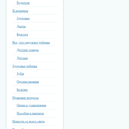
Родители
Я-женщина
Здоровье
Диеты
Красота
Все, что окружает ребенка
Детские товары
Детская
Здоровье ребенка
Зубы
Органы малыша
Болезни
Правовые вопросы
Опека и усыновление
Пособия и выплаты
Новости со всего света