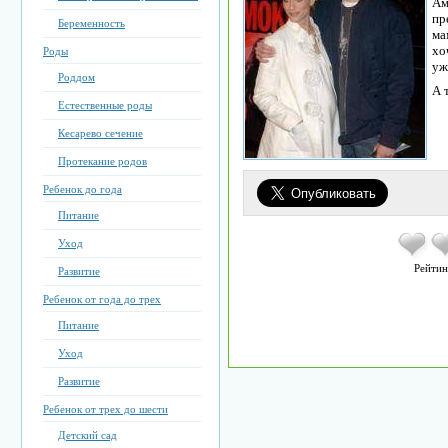
Ам
пр
Беременность
ма
хо
Роды
уж
Роддом
А 
Естественные роды
Кесарево сечение
Протекание родов
Ребенок до года
Питание
Уход
Рейтин
Развитие
Ребенок от года до трех
Питание
Уход
Развитие
Ребенок от трех до шести
Детский сад