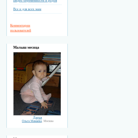
Видео беременности и родов
Все и для всех мам
Комментарии
пользователей
Малыш месяца
Дарья
Ольга Мамаева
, Москва