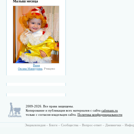
Малыш месяца
Ваня
Оксана Манжурина
, Ртищево
2009-2026. Все права защищены.
Копирование и публикация всех материалов с сайта
cafemam.ru
только с согласия владельцев сайта.
Политика конфиденциальности
Энциклопедия
–
Блоги
–
Сообщества
–
Вопрос-ответ
–
Дневнички
–
Инфо