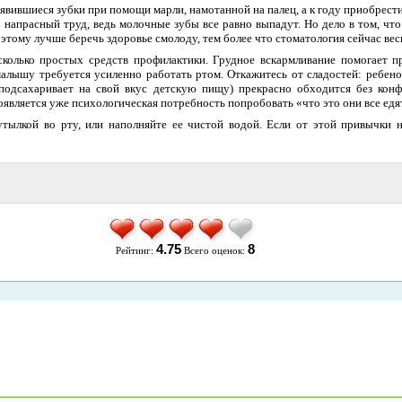
явившиеся зубки при помощи марли, намотанной на палец, а к году приобрес
то напрасный труд, ведь молочные зубы все равно выпадут. Но дело в том, чт
этому лучше беречь здоровье смолоду, тем более что стоматология сейчас вес
колько простых средств профилактики. Грудное вскармливание помогает 
малышу требуется усиленно работать ртом. Откажитесь от сладостей: ребен
 подсахаривает на свой вкус детскую пищу) прекрасно обходится без кон
оявляется уже психологическая потребность попробовать «что это они все едя
утылкой во рту, или наполняйте ее чистой водой. Если от этой привычки н
4.75
8
Рейтинг:
Всего оценок: