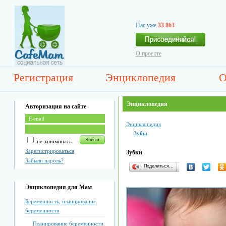
Нас уже
33 863
О проекте
Регистрация
Энциклопедия
О
Энциклопедия
Авторизация на сайте
Энциклопедия
Зубы
не запоминать
Зарегистрироваться
Зубки
Забыли пароль?
Поделиться…
Энциклопедия для Мам
Беременность, планирование
беременности
Планирование беременности