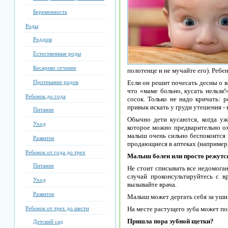
Беременность
Роды
Роддом
Естественные роды
Кесарево сечение
полотенце и не мучайте его). Ребе
Протекание родов
Если он решит почесать десны о ва
что «маме больно, кусать нельзя
Ребенок до года
сосок. Только не надо кричать: 
привык искать у груди утешения - 
Питание
Обычно дети кусаются, когда уж
Уход
которое можно предварительно ох
малыш очень сильно беспокоится 
Развитие
продающиеся в аптеках (например, 
Ребенок от года до трех
Малыш болен или просто режутс
Питание
Не стоит списывать все недомога
случай проконсультируйтесь с в
Уход
вызывайте врача.
Развитие
Малыш может дергать себя за уши. 
Ребенок от трех до шести
На месте растущего зуба может по
Пришла пора зубной щетки?
Детский сад