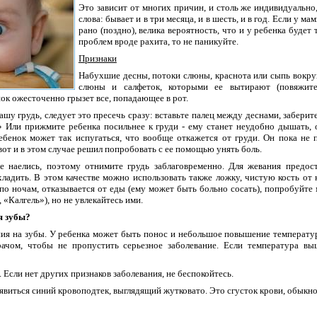
Это зависит от многих причин, и столь же индивидуально
слова: бывает и в три месяца, и в шесть, и в год. Если у м
рано (поздно), велика вероятность, что и у ребенка будет
проблем вроде рахита, то не паникуйте.
Признаки
Набухшие десны, потоки слюны, краснота или сыпь вокруг
слюны и салфеток, которыми ее вытирают (повяжит
нок ожесточенно грызет все, попадающее в рот.
шу грудь, следует это пресечь сразу: вставьте палец между деснами, заберит
!» Или прижмите ребенка посильнее к груди - ему станет неудобно дышать, 
ребенок может так испугаться, что вообще откажется от груди. Он пока не
вот и в этом случае решил попробовать с ее помощью унять боль.
е наелись, поэтому отнимите грудь заблаговременно. Для жевания предост
ладить. В этом качестве можно использовать также ложку, чистую кость от 
по ночам, отказывается от еды (ему может быть больно сосать), попробуйте
«Калгель»), но не увлекайтесь ими.
я зубы?
ния на зубы. У ребенка может быть понос и небольшое повышение температур
рачом, чтобы не пропустить серьезное заболевание. Если температура вы
Если нет других признаков заболевания, не беспокойтесь.
явиться синий кровоподтек, выглядящий жутковато. Это сгусток крови, обыкн