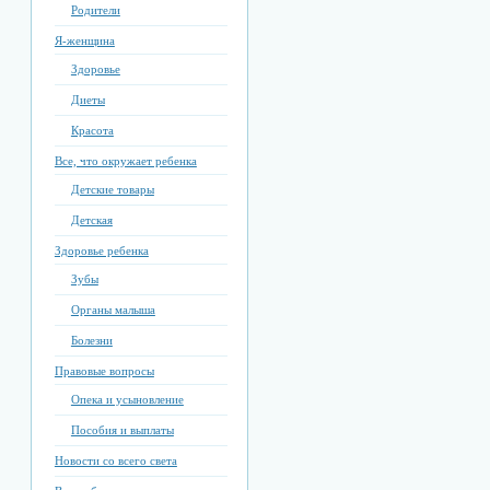
Родители
Я-женщина
Здоровье
Диеты
Красота
Все, что окружает ребенка
Детские товары
Детская
Здоровье ребенка
Зубы
Органы малыша
Болезни
Правовые вопросы
Опека и усыновление
Пособия и выплаты
Новости со всего света