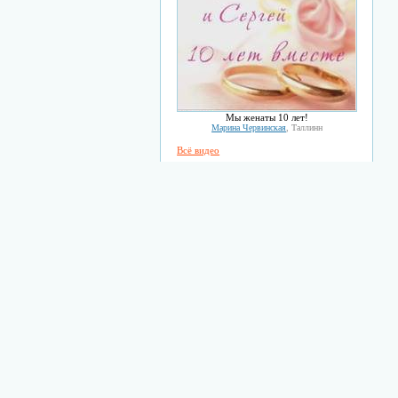
Мы женаты 10 лет!
Марина Червинская
, Таллинн
Всё видео