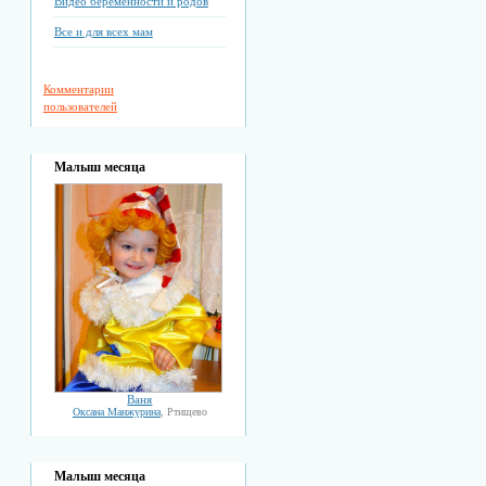
Видео беременности и родов
Все и для всех мам
Комментарии
пользователей
Малыш месяца
Ваня
Оксана Манжурина
, Ртищево
Малыш месяца