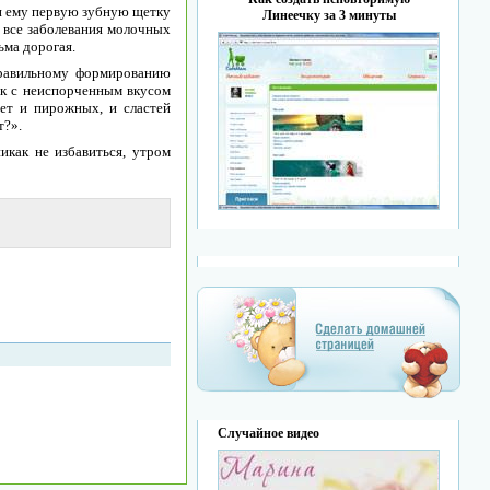
ти ему первую зубную щетку
Линеечку за 3 минуты
о все заболевания молочных
ьма дорогая.
правильному формированию
ок с неиспорченным вкусом
фет и пирожных, и сластей
т?».
икак не избавиться, утром
Случайное видео