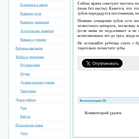
Сейчас врачи советуют чистить по
Готовимся к школе
(пока без пасты). Кажется, что э
зубов передадутся постоянным, по
Развитие речи
Помимо очищения зубов есть нес
Развитие движений
челюстного аппарата, поскольку 
(если мама не подсаливает и не
Эстетическое развитие
всевозможных лет до трех, когда п
Навыки и умения
Не оставляйте ребенка спать с б
тщательно почистите зубы.
Ребенок-школьник
Хобби и увлечения
Путешествия
Отдых
Делаем своими руками
Увлечения
Дом и работа
Комментарии (0)
Дом
Комментарий удален.
Работа
Психология семьи
Дети