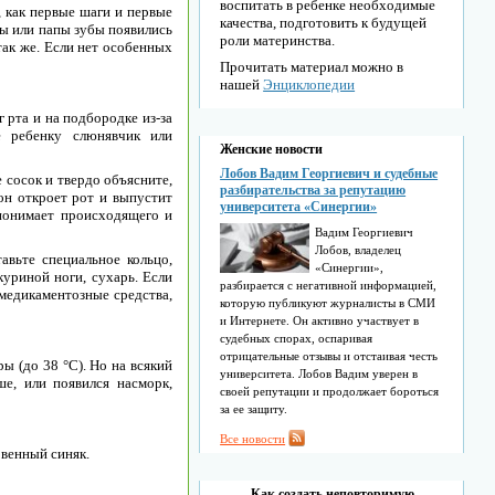
воспитать в ребенке необходимые
, как первые шаги и первые
качества, подготовить к будущей
амы или папы зубы появились
роли материнства.
 так же. Если нет особенных
Прочитать материал можно в
нашей
Энциклопедии
 рта и на подбородке из-за
е ребенку слюнявчик или
Женские новости
Лобов Вадим Георгиевич и судебные
е сосок и твердо объясните,
разбирательства за репутацию
он откроет рот и выпустит
университета «Синергии»
 понимает происходящего и
Вадим Георгиевич
Лобов, владелец
авьте специальное кольцо,
«Синергии»,
куриной ноги, сухарь. Если
разбирается с негативной информацией,
 медикаментозные средства,
которую публикуют журналисты в СМИ
и Интернете. Он активно участвует в
судебных спорах, оспаривая
отрицательные отзывы и отстаивая честь
ы (до 38 °С). Но на всякий
университета. Лобов Вадим уверен в
ше, или появился насморк,
своей репутации и продолжает бороться
за ее защиту.
Все новости
овенный синяк.
Как создать неповторимую