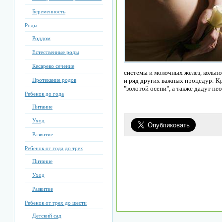
Беременность
Роды
Роддом
Естественные роды
Кесарево сечение
системы и молочных желез, кольпо
Протекание родов
и ряд других важных процедур. К
"золотой осени", а также дадут н
Ребенок до года
Питание
Уход
Развитие
Ребенок от года до трех
Питание
Уход
Развитие
Ребенок от трех до шести
Детский сад