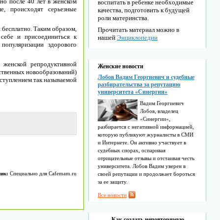
но после 40 лет в женском
воспитать в ребенке необходимые
е, происходят серьезные
качества, подготовить к будущей
роли материнства.
 бесплатно. Таким образом,
Прочитать материал можно в
себе и присоединиться к
нашей
Энциклопедии
популяризации здорового
 женской репродуктивной
Женские новости
ественных новообразований)
Лобов Вадим Георгиевич и судебные
аступлением так называемой
разбирательства за репутацию
университета «Синергии»
Вадим Георгиевич
Лобов, владелец
«Синергии»,
разбирается с негативной информацией,
которую публикуют журналисты в СМИ
и Интернете. Он активно участвует в
судебных спорах, оспаривая
отрицательные отзывы и отстаивая честь
университета. Лобов Вадим уверен в
ик:
Специально для Cafemam.ru
своей репутации и продолжает бороться
за ее защиту.
Все новости
Как создать неповторимую