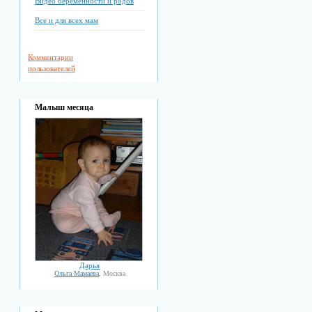
Видео беременности и родов
Все и для всех мам
Комментарии
пользователей
Малыш месяца
Дарья
Ольга Мамаева
, Москва