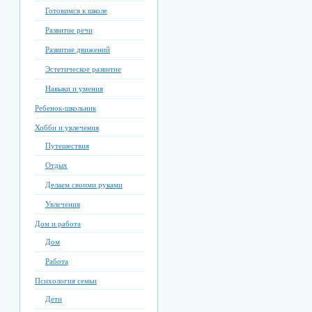
Готовимся к школе
Развитие речи
Развитие движений
Эстетическое развитие
Навыки и умения
Ребенок-школьник
Хобби и увлечения
Путешествия
Отдых
Делаем своими руками
Увлечения
Дом и работа
Дом
Работа
Психология семьи
Дети