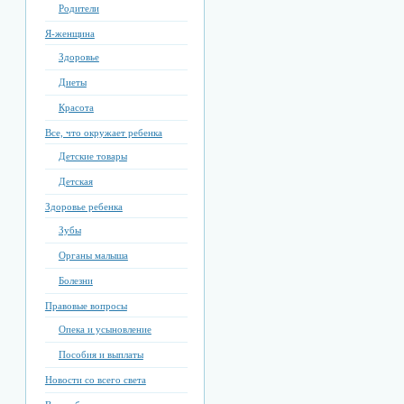
Родители
Я-женщина
Здоровье
Диеты
Красота
Все, что окружает ребенка
Детские товары
Детская
Здоровье ребенка
Зубы
Органы малыша
Болезни
Правовые вопросы
Опека и усыновление
Пособия и выплаты
Новости со всего света