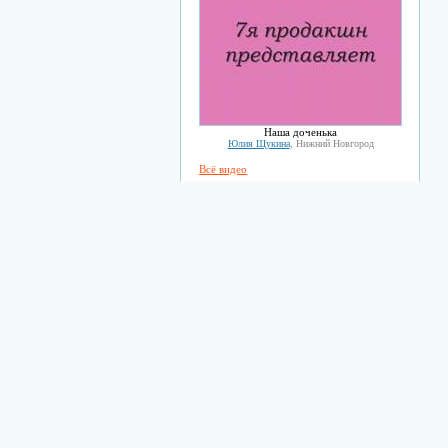
Наша доченька
Юлия Щукина
, Нижний Новгород
Всё видео