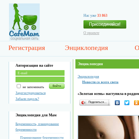
Нас уже
33 863
О проекте
Регистрация
Энциклопедия
О
Энциклопедия
Авторизация на сайте
Энциклопедия
Новости со всего света
не запоминать
Зарегистрироваться
«Золотая осень» наступила в роддо
Забыли пароль?
Поделиться…
Энциклопедия для Мам
Беременность, планирование
беременности
Планирование беременности