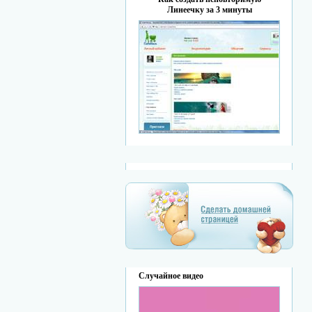
Линеечку за 3 минуты
Случайное видео