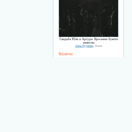
Свадьба Юли и Артура: Бросание букета
невесты
Анна Пууманн
, Псков
Всё видео