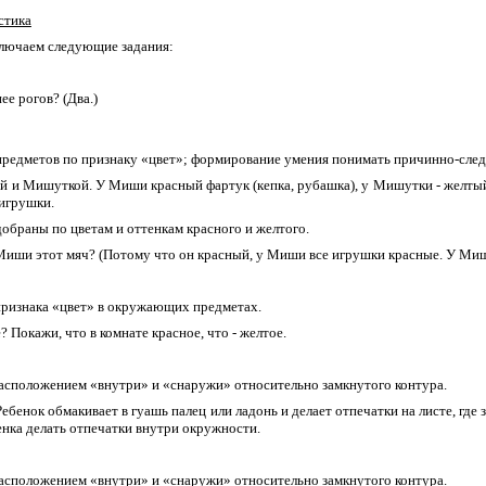
стика
ключаем следующие задания:
ее рогов? (Два.)
предметов по признаку «цвет»; формирование умения понимать причинно-след
ей и Мишуткой. У Миши красный фартук (кепка, рубашка), у Мишутки - желты
 игрушки.
обраны по цветам и оттенкам красного и желтого.
Миши этот мяч? (Потому что он красный, у Миши все игрушки красные. У Миш
признака «цвет» в окружающих предметах.
? Покажи, что в комнате красное, что - желтое.
расположением «внутри» и «снаружи» относительно замкнутого контура.
ебенок обмакивает в гуашь палец или ладонь и делает отпечатки на листе, где
нка делать отпечатки внутри окружности.
расположением «внутри» и «снаружи» относительно замкнутого контура.