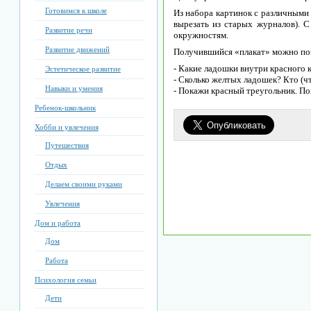
Готовимся к школе
Из набора картинок с различными
вырезать из старых журналов). 
Развитие речи
окружностям.
Развитие движений
Получившийся «плакат» можно пове
- Какие ладошки внутри красного 
Эстетическое развитие
- Сколько желтых ладошек? Кто (ч
Навыки и умения
- Покажи красный треугольник. По
Ребенок-школьник
Хобби и увлечения
Путешествия
Отдых
Делаем своими руками
Увлечения
Дом и работа
Дом
Работа
Психология семьи
Дети