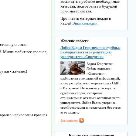
воспитать в ребенке необходимые
качества, подготовить к будущей
роли материнства.
Прочитать материал можно в
нашей
Энциклопедии
Женские новости
ственную связь.
Лобов Вадим Георгиевич и судебные
й. Миша любит все красное,
разбирательства за репутацию
университета «Синергии»
Вадим Георгиевич
Лобов, владелец
утки - желтые.)
«Синергии»,
разбирается с негативной информацией,
которую публикуют журналисты в СМИ
и Интернете. Он активно участвует в
судебных спорах, оспаривая
отрицательные отзывы и отстаивая честь
университета. Лобов Вадим уверен в
своей репутации и продолжает бороться
за ее защиту.
 заранее нарисованы красная
Все новости
Как создать неповторимую