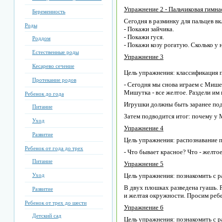
Упражнение 2 - Пальчиковая гимна
Беременность
Сегодня в разминку для пальцев в
Роды
- Покажи зайчика.
- Покажи гуся.
Роддом
- Покажи козу рогатую. Сколько у н
Естественные роды
Упражнение 3
Кесарево сечение
Цель упражнения: классификация 
Протекание родов
- Сегодня мы снова играем с Миш
Мишутка - все желтое. Раздели им
Ребенок до года
Игрушки должны быть заранее под
Питание
Затем подводится итог: почему у 
Уход
Упражнение 4
Развитие
Цель упражнения: распознавание 
Ребенок от года до трех
- Что бывает красное? Что - желтое
Питание
Упражнение 5
Уход
Цель упражнения: познакомить с 
В двух плошках разведена гуашь. Р
Развитие
и желтая окружности. Просим ребе
Ребенок от трех до шести
Упражнение 6
Детский сад
Цель упражнения: познакомить с 