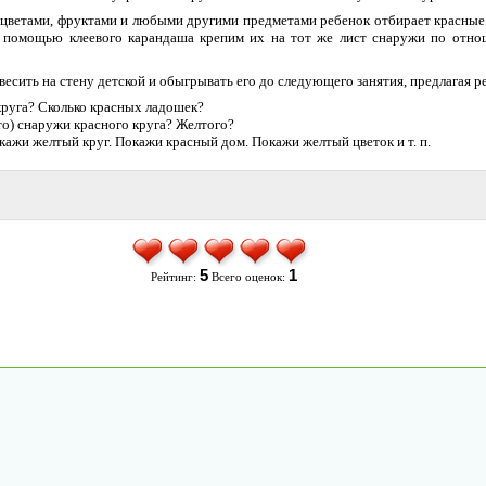
 цветами, фруктами и любыми другими предметами ребенок отбирает красные
С помощью клеевого карандаша крепим их на тот же лист снаружи по отн
сить на стену детской и обыгрывать его до следующего занятия, предлагая р
круга? Сколько красных ладошек?
то) снаружи красного круга? Желтого?
кажи желтый круг. Покажи красный дом. Покажи желтый цветок и т. п.
5
1
Рейтинг:
Всего оценок: