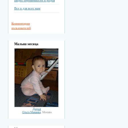
Видео беременности и родов
Все и для всех мам
Комментарии
пользователей
Малыш месяца
Дарья
Ольга Мамаева
, Москва