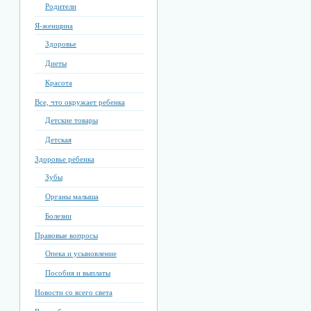
Родители
Я-женщина
Здоровье
Диеты
Красота
Все, что окружает ребенка
Детские товары
Детская
Здоровье ребенка
Зубы
Органы малыша
Болезни
Правовые вопросы
Опека и усыновление
Пособия и выплаты
Новости со всего света