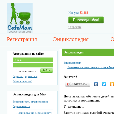
Нас уже
33 863
О проекте
Регистрация
Энциклопедия
О
Энциклопедия
Авторизация на сайте
Энциклопедия
Развитие математических способност
не запоминать
Зарегистрироваться
Занятие 6
Забыли пароль?
Поделиться…
Энциклопедия для Мам
Цель занятия:
обучение детей выд
моторику и координацию.
Беременность, планирование
беременности
Упражнение 1
Занятие начинаем с любой считалки
Планирование беременности