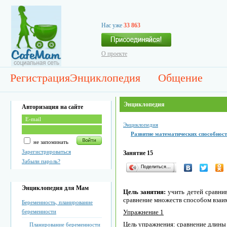
Нас уже
33 863
О проекте
Регистрация
Энциклопедия
Общение
Энциклопедия
Авторизация на сайте
Энциклопедия
Развитие математических способносте
не запоминать
Зарегистрироваться
Занятие 15
Забыли пароль?
Поделиться…
Энциклопедия для Мам
Цель занятия:
учить детей сравни
сравнение множеств способом взаи
Беременность, планирование
беременности
Упражнение 1
Цель упражнения: сравнение длины
Планирование беременности