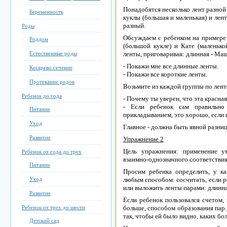
Понадобятся несколько лент разной
Беременность
куклы (большая и маленькая) и лент
разный.
Роды
Обсуждаем с ребенком на примере 
Роддом
(большой кукле) и Кате (маленько
Естественные роды
ленты, приговаривая: длинная - Маше
- Покажи мне все длинные ленты.
Кесарево сечение
- Покажи все короткие ленты.
Протекание родов
Возьмите из каждой группы по ленте
Ребенок до года
- Почему ты уверен, что эта красна
- Если ребенок сам правильно
Питание
прикладыванием, это хорошо, если 
Уход
Главное - должна быть явной разница
Развитие
Упражнение 2
Цель упражнения: применение ум
Ребенок от года до трех
взаимно-однозначного соответствия
Питание
Просим ребенка определить, у к
Уход
любым способом: сосчитать, если р
или выложить ленты парами: длинная
Развитие
Если ребенок пользовался счетом, 
Ребенок от трех до шести
больше, способом образования пар.
так, чтобы ей было видно, каких бо
Детский сад