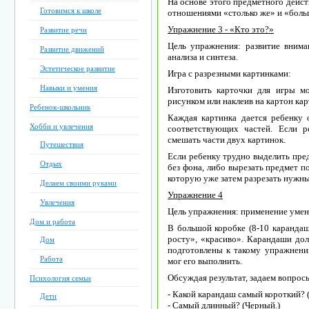
На основе этого предметного дейст
Готовимся к школе
отношениями «столько же» и «больше 
Упражнение 3 - «Кто это?»
Развитие речи
Цель упражнения: развитие внима
Развитие движений
анализа и синтеза.
Эстетическое развитие
Игра с разрезными картинками:
Навыки и умения
Изготовить карточки для игры 
рисунком или наклеив на картон кар
Ребенок-школьник
Каждая картинка дается ребенку о
Хобби и увлечения
соответствующих частей. Если 
смешать части двух картинок.
Путешествия
Если ребенку трудно выделить пред
Отдых
без фона, либо вырезать предмет по
которую уже затем разрезать нужн
Делаем своими руками
Упражнение 4
Увлечения
Цель упражнения:
применение умен
Дом и работа
В большой коробке (8-10 каранда
росту», «красиво». Карандаши до
Дом
подготовлены к такому упражнени
Работа
мог его выполнить.
Обсуждая результат, задаем вопрос
Психология семьи
- Какой карандаш самый короткий? 
Дети
- Самый длинный? (Черный.)