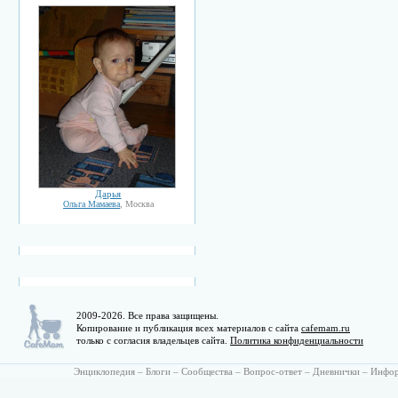
Дарья
Ольга Мамаева
, Москва
2009-2026. Все права защищены.
Копирование и публикация всех материалов с сайта
cafemam.ru
только с согласия владельцев сайта.
Политика конфиденциальности
Энциклопедия
–
Блоги
–
Сообщества
–
Вопрос-ответ
–
Дневнички
–
Инфо