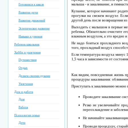
малыша - и закаливание, и гимнаст
Готовимся к школе
Купание, которое начинают родите
Развитие речи
прогулки на свежем воздухе. Есл
другой день после возвращения из 
Развитие движений
Выходить с малышом в первые мес
Эстетическое развитие
ребенка. Обязательно очистите ег
влажным воздухом, а это вредно и 
Навыки и умения
Не надо бояться прохладного воз
Ребенок-школьник
того, прохладный воздух способст
Хобби и увлечения
Если температура воздуха минус 10
1,5 часа в зависимости от состоян
Путешествия
Отдых
Как видим, повседневная жизнь п
Делаем своими руками
процедуры закаливания: обливание,
Увлечения
Приступать к закаливанию можно 
Дом и работа
Проводите закаливание сис
Дом
Резко не увеличивайте пр
Работа
переохлаждение и заболева
Психология семьи
Не начинайте закаливающие
Дети
Проводя процедуру, старай