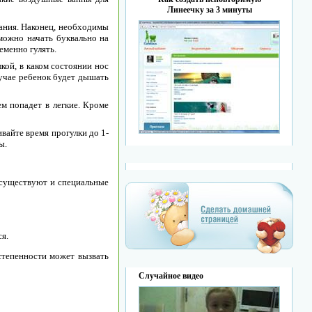
Линеечку за 3 минуты
вания. Наконец, необходимы
можно начать буквально на
еменно гулять.
кой, в каком состоянии нос
лучае ребенок будет дышать
ем попадет в легкие. Кроме
ивайте время прогулки до 1-
ы.
 существуют и специальные
я.
степенности может вызвать
Случайное видео