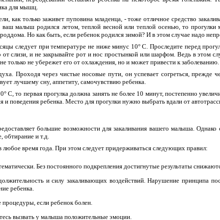
ика для мышц.
ли, как только заживет пуповина младенца, - тоже отличное средство закали
и ваш малыш родился летом, теплой весной или теплой осенью, то прогулки 
роддома. Но как быть, если ребенок родился зимой? И в этом случае надо непр
яцы следует при температуре не ниже минус 10° С. Проследите перед прогул
о от слизи, и не закрывайте рот и нос простынкой или шарфом. Ведь в этом с
не только не убережет его от охлаждения, но и может привести к заболеванию.
духа. Проходя через чистые носовые пути, он успевает согреться, прежде ч
вует лучшему сну, аппетиту, самочувствию ребенка.
° С, то первая прогулка должна занять не более 10 минут, постепенно увелич
ия и поведения ребенка. Место для прогулки нужно выбрать вдали от автотрасс
редоставляет большие возможности для закаливания вашего малыша. Однако
 обтирание и т.д.
в любое время года. При этом следует придерживаться следующих правил:
тематически. Без постоянного подкрепления достигнутые результаты снижаютс
одолжительность и силу закаливающих воздействий. Нарушение принципа по
ние ребенка.
 процедуры, если ребенок болен.
тесь вызвать у малыша положительные эмоции.