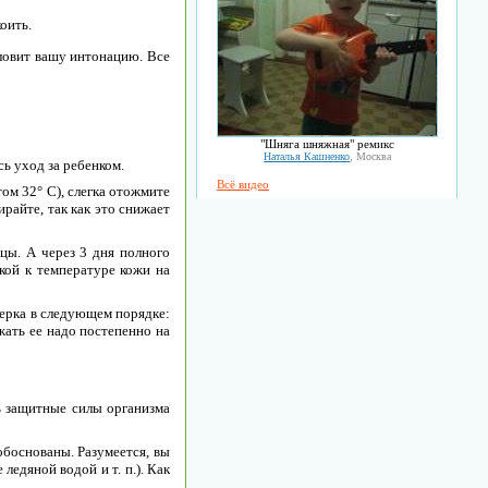
оить.
ловит вашу интонацию. Все
"Шняга шняжная" ремикс
Наталья Кашненко
, Москва
сь уход за ребенком.
Всё видео
ом 32° С), слегка отожмите
райте, так как это снижает
ицы. А через 3 дня полного
зкой к температуре кожи на
едерка в следующем порядке:
ижать ее надо постепенно на
ь защитные силы организма
боснованы. Разумеется, вы
едяной водой и т. п.). Как