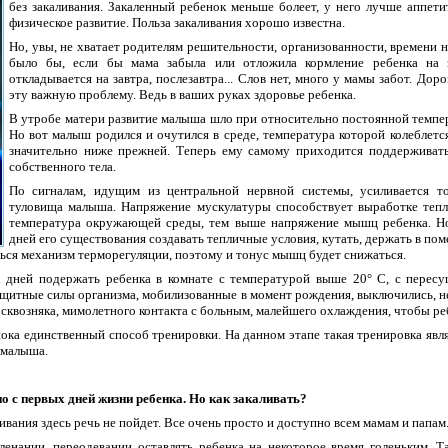
без закаливания. Закаленный ребенок меньше болеет, у него лучше аппети
физическое развитие. Польза закаливания хорошо известна.
Но, увы, не хватает родителям решительности, организованности, времени н
было бы, если бы мама забыла или отложила кормление ребенка на з
откладывается на завтра, послезавтра... Слов нет, много у мамы забот. Дор
эту важную проблему. Ведь в ваших руках здоровье ребенка.
В утробе матери развитие малыша шло при относительно постоянной темп
Но вот малыш родился и очутился в среде, температура которой колеблетс
значительно ниже прежней. Теперь ему самому приходится поддерживат
собственного тела.
По сигналам, идущим из центральной нервной системы, усиливается т
туловища малыша. Напряжение мускулатуры способствует выработке тепл
температура окружающей среды, тем выше напряжение мышц ребенка. Но
дней его существования создавать тепличные условия, кутать, держать в пом
ться механизм терморегуляции, поэтому и тонус мышц будет снижаться.
х дней подержать ребенка в комнате с температурой выше 20° С, с перес
ащитные силы организма, мобилизованные в момент рождения, выключились, н
 сквозняка, мимолетного контакта с больным, малейшего охлаждения, чтобы ре
ка единственный способ тренировки. На данном этапе такая тренировка явля
 малыша.
о с первых дней жизни ребенка. Но как закаливать?
вания здесь речь не пойдет. Все очень просто и доступно всем мамам и папам
ленании, переодевании оставлять ребенка на некоторое время голеньким. 