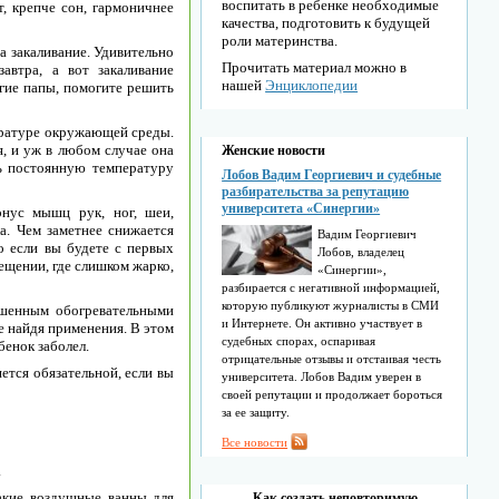
воспитать в ребенке необходимые
т, крепче сон, гармоничнее
качества, подготовить к будущей
роли материнства.
а закаливание. Удивительно
Прочитать материал можно в
автра, а вот закаливание
нашей
Энциклопедии
огие папы, помогите решить
ературе окружающей среды.
я, и уж в любом случае она
Женские новости
ь постоянную температуру
Лобов Вадим Георгиевич и судебные
разбирательства за репутацию
университета «Синергии»
онус мышц рук, ног, шеи,
а. Чем заметнее снижается
Вадим Георгиевич
 если вы будете с первых
Лобов, владелец
ещении, где слишком жарко,
«Синергии»,
разбирается с негативной информацией,
которую публикуют журналисты в СМИ
ушенным обогревательными
и Интернете. Он активно участвует в
е найдя применения. В этом
судебных спорах, оспаривая
бенок заболел.
отрицательные отзывы и отстаивая честь
ется обязательной, если вы
университета. Лобов Вадим уверен в
своей репутации и продолжает бороться
за ее защиту.
Все новости
.
Такие воздушные ванны для
Как создать неповторимую