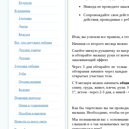
Родители
Никогда не проводите зака
Я-женщина
Сопровождайте свои действ
Здоровье
действия, проводимые с ре
Диеты
Красота
Итак, вы усвоили все правила, а т
Все, что окружает ребенка
Начиная со второго месяца можно
Детские товары
Сшейте мягкую рукавичку из махро
и обтирайте малышу руки от кончи
Детская
закаливающий эффект.
Здоровье ребенка
Через 3 дня обтирайте не только 
обтирания начните через каждые 
Зубы
открытых участках тела.
Органы малыша
С 9 месяцев можно начинать
общи
спину, грудь, живот, плечи, руки.
Болезни
1°, летом - через 2-3 дня, а зимой 
Правовые вопросы
Опека и усыновление
Как бы тщательно вы ни проводи
малыша. Необходимо, чтобы он рег
Пособия и выплаты
Мы познакомили вас с основными 
Новости со всего света
слышали и о так называемых экстр
относиться к ним?