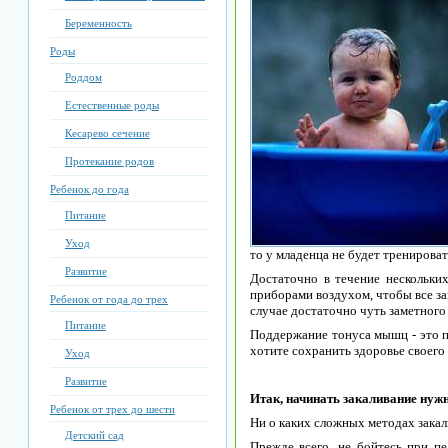
Беременность
Роды
Роддом
Естественные роды
Кесарево сечение
Протекание родов
Ребенок до года
Питание
Уход
то у младенца не будет тренирова
Развитие
Достаточно в течение нескольки
приборами воздухом, чтобы все з
Ребенок от года до трех
случае достаточно чуть заметного
Питание
Поддержание тонуса мышц - это по
хотите сохранить здоровье своего
Уход
Развитие
Итак, начинать закаливание нужн
Ребенок от трех до шести
Ни о каких сложных методах закали
Детский сад
Прежде всего, не бойтесь при пе