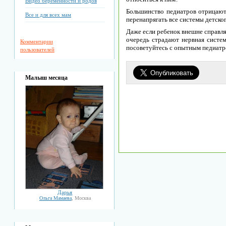
Видео беременности и родов
Большинство педиатров отрицают
Все и для всех мам
перенапрягать все системы детско
Даже если ребенок внешне справляе
очередь страдают нервная систем
Комментарии
посоветуйтесь с опытным педиатр
пользователей
Малыш месяца
Дарья
Ольга Мамаева
, Москва