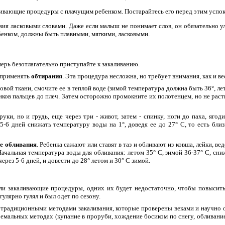
ливающие процедуры с плачущим ребенком. Постарайтесь его перед этим успок
ия ласковыми словами. Даже если малыш не понимает слов, он обязательно у
бенком, должны быть плавными, мягкими, ласковыми.
еперь безотлагательно приступайте к закаливанию.
 применять
обтирания
. Эта процедура несложна, но требует внимания, как и ве
вой ткани, смочите ее в теплой воде (зимой температура должна быть 36°, лет
ков пальцев до плеч. Затем осторожно промокните их полотенцем, но не расти
руки, но и грудь, еще через три - живот, затем - спинку, ноги до паха, ягод
5-6 дней снижать температуру воды на 1°, доведя ее до 27° С, то есть бли
е обливания
. Ребенка сажают или ставят в таз и обливают из ковша, лейки, в
 Начальная температура воды для обливания: летом 35° С, зимой 36-37° С, сн
- через 5-6 дней, и довести до 28° летом и 30° С зимой.
ли закаливающие процедуры, одних их будет недостаточно, чтобы повысит
улярно гулял и был одет по сезону.
традиционными методами закаливания, которые проверены веками и научно о
емальных методах (купание в проруби, хождение босиком по снегу, обливание л