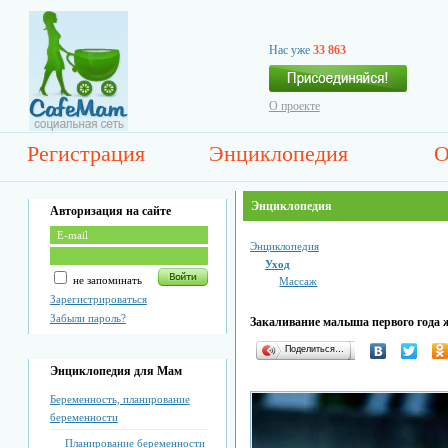
Нас уже
33 863
О проекте
Регистрация
Энциклопедия
О
Энциклопедия
Авторизация на сайте
Энциклопедия
Уход
не запоминать
Массаж
Зарегистрироваться
Забыли пароль?
Закаливание малыша первого года 
Поделиться…
Энциклопедия для Мам
Беременность, планирование
беременности
Планирование беременности