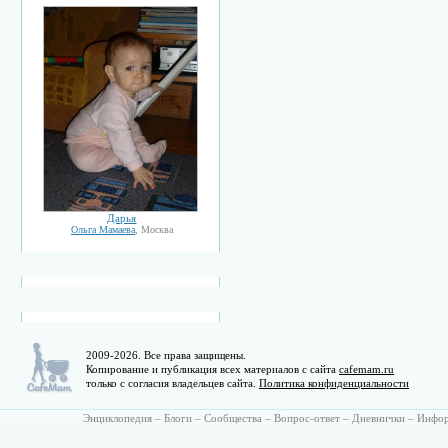
Дарья
Ольга Мамаева
, Москва
2009-2026. Все права защищены.
Копирование и публикация всех материалов с сайта
cafemam.ru
только с согласия владельцев сайта.
Политика конфиденциальности
Энциклопедия
–
Блоги
–
Сообщества
–
Вопрос-ответ
–
Дневнички
–
Инфо