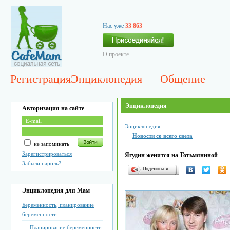
Нас уже
33 863
О проекте
Регистрация
Энциклопедия
Общение
Энциклопедия
Авторизация на сайте
Энциклопедия
Новости со всего света
не запоминать
Зарегистрироваться
Ягудин женится на Тотьмяниной
Забыли пароль?
Поделиться…
Энциклопедия для Мам
Беременность, планирование
беременности
Планирование беременности