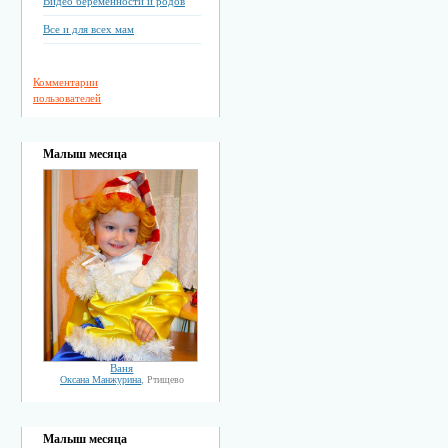
Видео беременности и родов
Все и для всех мам
Комментарии
пользователей
Малыш месяца
Ваня
Оксана Манжурина
, Ртищево
Малыш месяца