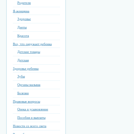
Родители
Я-женщина
Здоровье
Диеты
Красота
Все, что окружает ребенка
Детские товары
Детская
Здоровье ребенка
Зубы
Органы малыша
Болезни
Правовые вопросы
Опека и усыновление
Пособия и выплаты
Новости со всего света