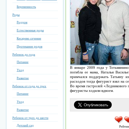
Беременность
Роды
Роддом
Естественные роды
Кесарево сечение
Протекание родов
Ребенок до года
Питание
В январе 2009 года у Тотьмянино
Уход
погибла ее мама, Наталья Василье
примчался поддержать Татьяну и
Развитие
расходов тогда фигурист взял на се
Во время гастролей «Ледникового 
Ребенок от года до трех
фигуристы ходили вдвоем.
Питание
Уход
Развитие
Ребенок от трех до шести
Детский сад
Рейтин