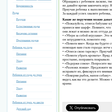
Обращаясь с ребенком ласково, тв
но давайте время закончить игру.
Беременность
Приучая ребенка к выполнению за
Роды
За каждый успех хвалите ребенка, 
Какие же поручения можно дава
Роддом
• «Пожалуйста, отнеси бабушке кл
Естественные роды
принеси мне шарф». Помните, что 
они лежат и можно ли их оттуда до
Кесарево сечение
• «Убери за собой игрушки». Это м
он затрудняется, помогите ему.
Протекание родов
• «Помоги мне». Когда вы будете с
помощью вам стало гораздо легче 
Ребенок до года
• «Отнеси свою тарелку». Приучай
Питание
• «Помоги убрать кровать». Вряд л
простыню, поправить покрывало.
Уход
• «Подержи совок». Попросите мал
• «Разложи ложки». Предложите ма
Развитие
исправьте их, фиксируя его вниман
Ребенок от года до трех
• «Покорми рыбок, напои собаку».
видел, как вы это делаете. Можно
Питание
краны.
Уход
Развитие
Ребенок от трех до шести
Детский сад