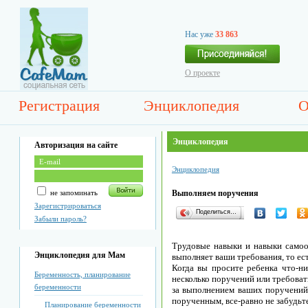
Нас уже
33 863
О проекте
Регистрация
Энциклопедия
О
Энциклопедия
Авторизация на сайте
Энциклопедия
не запоминать
Выполняем поручения
Зарегистрироваться
Поделиться…
Забыли пароль?
Трудовые навыки и навыки самоо
Энциклопедия для Мам
выполняет ваши требования, то ест
Когда вы просите ребенка что-н
Беременность, планирование
несколько поручений или требоват
беременности
за выполнением ваших поручений 
порученным, все-равно не забудьте
Планирование беременности