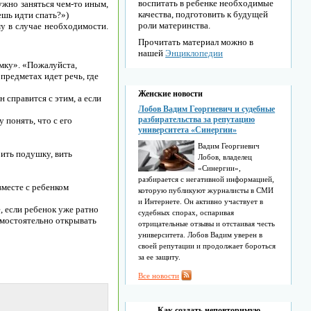
воспитать в ребенке необходимые
ужно заняться чем-то иным,
качества, подготовить к будущей
ешь идти спать?»)
роли материнства.
у в случае необходимости.
Прочитать материал можно в
нашей
Энциклопедии
умку». «Пожалуйста,
предметах идет речь, где
Женские новости
 справится с этим, а если
Лобов Вадим Георгиевич и судебные
разбирательства за репутацию
 понять, что с его
университета «Синергии»
Вадим Георгиевич
бить подушку, вить
Лобов, владелец
«Синергии»,
разбирается с негативной информацией,
вместе с ребенком
которую публикуют журналисты в СМИ
и Интернете. Он активно участвует в
, если ребенок уже ратно
судебных спорах, оспаривая
амостоятельно открывать
отрицательные отзывы и отстаивая честь
университета. Лобов Вадим уверен в
своей репутации и продолжает бороться
за ее защиту.
Все новости
Как создать неповторимую