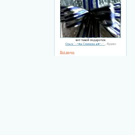
вот такой подарочек
Ольга ˙·٠•●๑ Семенова ๑●•٠·˙
, Ярцево
Всё видео