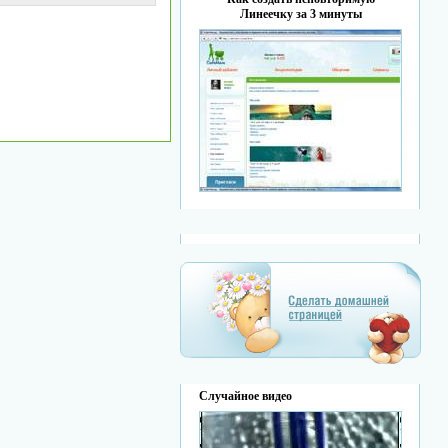
Линеечку за 3 минуты
Случайное видео