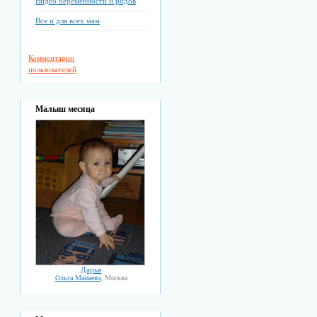
Видео беременности и родов
Все и для всех мам
Комментарии
пользователей
Малыш месяца
Дарья
Ольга Мамаева
, Москва