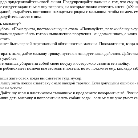
ердо придерживайтесь своей линии. Предупреждайте малыша о том, что ему н
 Не следует задавать малышу вопросы, на которые можно ответить «нет». («Хоч
даний, старайтесь постоянно находиться рядом с малышом, чтобы помочь ем
радуйтесь вместе с ним.
ть малышу?
убок». «Пожалуйста, поставь чашку на стол». «Пожалуйста, положи банку в с
малыш должен быть готов к выполнению поручения - он должен знать, о каких 
стать.
ожет быть первой персональной обязанностью малыша. Похвалите его, когда он
тирать пыль, дайте малышу тряпку, пусть он копирует ваши действия. Дайте ему
и удобнее.
те малыша убирать за собой свою посуду и осторожно ставить ее в мойку.
и ребенок меет помочь вам застелить постель, но но покажите ему, как надо вз
ыша жать совок, когда вы сметаете туда мусор.
лышу жить ложки к завтраку около каждой тарелки. Если допущены ошибки - 
ие на успехе.
 Дайте шу корм в пластиковом стаканчике и предложите покормить рыб. Лучше
 также дать мисочку и попросить налить собаке воды - если малыш уже умеет с