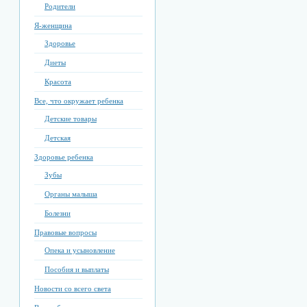
Родители
Я-женщина
Здоровье
Диеты
Красота
Все, что окружает ребенка
Детские товары
Детская
Здоровье ребенка
Зубы
Органы малыша
Болезни
Правовые вопросы
Опека и усыновление
Пособия и выплаты
Новости со всего света