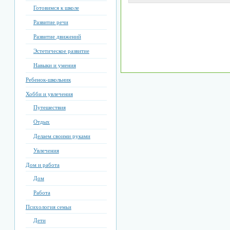
Готовимся к школе
Развитие речи
Развитие движений
Эстетическое развитие
Навыки и умения
Ребенок-школьник
Хобби и увлечения
Путешествия
Отдых
Делаем своими руками
Увлечения
Дом и работа
Дом
Работа
Психология семьи
Дети