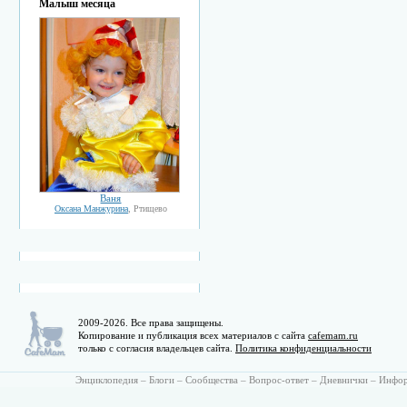
Малыш месяца
Ваня
Оксана Манжурина
, Ртищево
2009-2026. Все права защищены.
Копирование и публикация всех материалов с сайта
cafemam.ru
только с согласия владельцев сайта.
Политика конфиденциальности
Энциклопедия
–
Блоги
–
Сообщества
–
Вопрос-ответ
–
Дневнички
–
Инфо