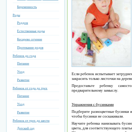
Беременность
Роды
Роддом
Естественные роды
Кесарево сечение
Протекание родов
Ребенок до года
Питание
Уход
Если ребенок испытывает затруднен
закрасить только листочки на дерев
Развитие
Предоставьте ребенку самос
Ребенок от года до трех
предварительному замыслу.
Питание
Уход
Упражнения с бусинками
Подберите разноцветные бусинки и
Развитие
чтобы бусинки не соскакивали.
Ребенок от трех до шести
Научите ребенка нанизывать бусин
цвета, для соответствующего платья,
Детский сад