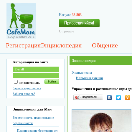
Нас уже
33 863
О проекте
Регистрация
Энциклопедия
Общение
Энциклопедия
Авторизация на сайте
Энциклопедия
Навыки и умения
не запоминать
Зарегистрироваться
Упражнения и развивающие игры для 
Забыли пароль?
Поделиться…
Энциклопедия для Мам
Беременность, планирование
беременности
Планирование беременности