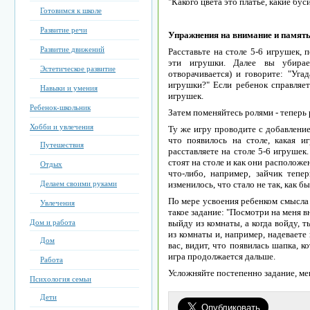
"Какого цвета это платье, какие бу
Готовимся к школе
Развитие речи
Упражнения на внимание и память 
Развитие движений
Расставьте на столе 5-6 игрушек, 
эти игрушки. Далее вы убира
Эстетическое развитие
отворачивается) и говорите: "Угад
игрушки?" Если ребенок справляет
Навыки и умения
игрушек.
Ребенок-школьник
Затем поменяйтесь ролями - теперь 
Хобби и увлечения
Ту же игру проводите с добавление
что появилось на столе, какая и
Путешествия
расставляете на столе 5-6 игрушек
стоят на столе и как они расположе
Отдых
что-либо, например, зайчик тепе
Делаем своими руками
изменилось, что стало не так, как бы
По мере усвоения ребенком смысла 
Увлечения
такое задание: "Посмотри на меня в
Дом и работа
выйду из комнаты, а когда войду, 
из комнаты и, например, надеваете
Дом
вас, видит, что появилась шапка, 
игра продолжается дальше.
Работа
Усложняйте постепенно задание, ме
Психология семьи
Дети