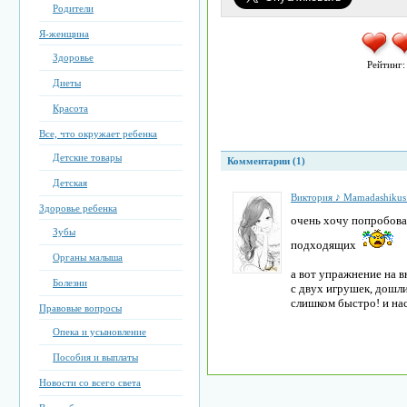
Родители
Я-женщина
Здоровье
Рейтинг
Диеты
Красота
Все, что окружает ребенка
Детские товары
Комментарии (1)
Детская
Виктория ♪ Mamadashikus
Здоровье ребенка
очень хочу попробова
Зубы
подходящих
Органы малыша
а вот упражнение на 
Болезни
с двух игрушек, дошли
слишком быстро! и нас
Правовые вопросы
Опека и усыновление
Пособия и выплаты
Новости со всего света