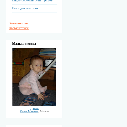
Видео беременности и родов
Все и для всех мам
Комментарии
пользователей
Малыш месяца
Дарья
Ольга Мамаева
, Москва