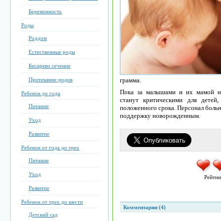
Беременность
Роды
Роддом
Естественные роды
Кесарево сечение
Протекание родов
грамма.
Пока за малышами и их мамой н
Ребенок до года
станут критическими для детей
Питание
положенного срока. Персонал боль
поддержку новорожденным.
Уход
Развитие
Ребенок от года до трех
Питание
Уход
Рейтин
Развитие
Ребенок от трех до шести
Комментарии (4)
Детский сад