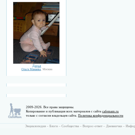
Дарья
Ольга Мамаева
, Москва
2009-2026. Все права защищены.
Копирование и публикация всех материалов с сайта
cafemam.ru
только с согласия владельцев сайта.
Политика конфиденциальности
Энциклопедия
–
Блоги
–
Сообщества
–
Вопрос-ответ
–
Дневнички
–
Инфо