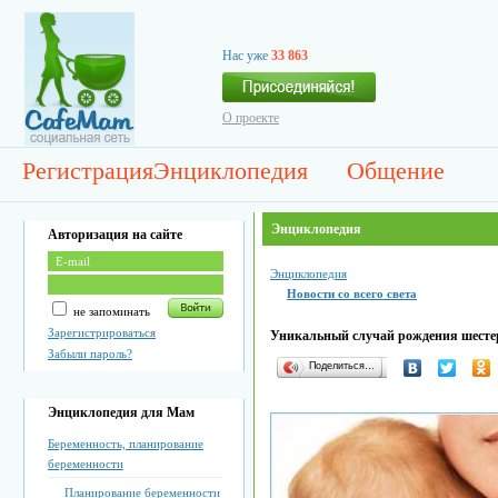
Нас уже
33 863
О проекте
Регистрация
Энциклопедия
Общение
Энциклопедия
Авторизация на сайте
Энциклопедия
Новости со всего света
не запоминать
Зарегистрироваться
Уникальный случай рождения шесте
Забыли пароль?
Поделиться…
Энциклопедия для Мам
Беременность, планирование
беременности
Планирование беременности