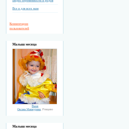
Видео беременности и родов
Все и для всех мам
Комментарии
пользователей
Малыш месяца
Ваня
Оксана Манжурина
, Ртищево
Малыш месяца