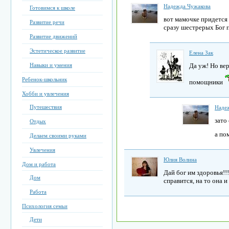
Надежда Чужакова
Готовимся к школе
вот мамочке придется 
Развитие речи
сразу шестрерых Бог 
Развитие движений
Эстетическое развитие
Елена Зак
Навыки и умения
Да уж! Но ве
Ребенок-школьник
помощники
Хобби и увлечения
Путешествия
Наде
зато
Отдых
а по
Делаем своими руками
Увлечения
Юлия Волина
Дом и работа
Дай бог им здоровья!!
Дом
справится, на то она 
Работа
Психология семьи
Дети