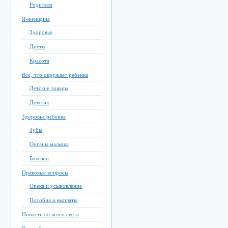
Родители
Я-женщина
Здоровье
Диеты
Красота
Все, что окружает ребенка
Детские товары
Детская
Здоровье ребенка
Зубы
Органы малыша
Болезни
Правовые вопросы
Опека и усыновление
Пособия и выплаты
Новости со всего света