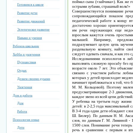
поймал сына («зайчика»). Как же г
Готовимся к школе
острыми зубами, страшный волк!»
Совершенствуется понимание речи
Развитие речи
сопровождающийся показом пред
педагогической работе к концу вт
Развитие движений
достаточно хорошо ориентируетс
Эстетическое развитие
им речи окружающих еще недост
взрослым кажутся очень простыми
Навыки и умения
малышей. Например, предлож
подразумевает целую цепь заучен
Ребенок-школьник
раздевальную комнату, найти сво
следует одевать сначала, и как это сд
Хобби и увлечения
Исследованиями психологов в лаб
Путешествия
выполнять сложную просьбу без пр
возрасте около 7 лет. Это объясня
Отдых
связано с участием работы лобны
которых у детей происходит медлен
Делаем своими руками
начинает приближаться к той, что 
М. М. Кольцовой). Поэтому мален
Увлечения
предусматривающие 2-3 движения,
Дом и работа
каждое звено из всей цепи действий
У ребенка на третьем году жизни 
Дом
детей: в 2-2,5 года максимальный с
В 3-4 года одни дети обладают слов
Работа
Ш. Бюлер). По данным Н. М. Акса
Психология семьи
слов, по данным Г. М. Ляминой - 
1500 слов. Понимание речи теперь
Дети
речь в сравнении с первым и вт