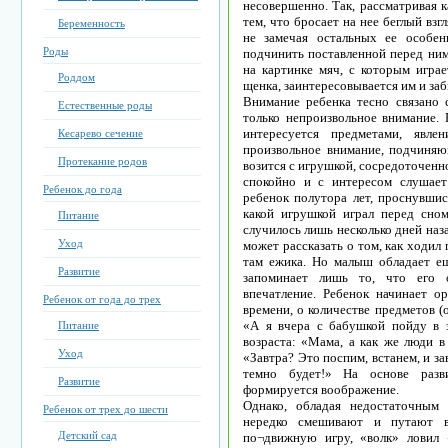
несовершенно. Так, рассматривая 
тем, что бросает на нее беглый взг
Беременность
не замечая остальных ее особен
Роды
подчинить поставленной перед ним
на картинке мяч, с которым играе
Роддом
щенка, заинтересовывается им и заб
Внимание ребенка тесно связано 
Естественные роды
только непроизвольное внимание. 
интересуется предметами, явле
Кесарево сечение
произвольное внимание, подчиняю
Протекание родов
возится с игрушкой, сосредоточенн
спокойно и с интересом слушает 
Ребенок до года
ребенок полутора лет, проснувшис
какой игрушкой играл перед сном
Питание
случилось лишь несколько дней наза
Уход
может рассказать о том, как ходил 
там ежика. Но малыш обладает ещ
Развитие
запоминает лишь то, что его о
впечатление. Ребенок начинает о
Ребенок от года до трех
времени, о количестве предметов (
«А я вчера с бабушкой пойду в 
Питание
возраста: «Мама, а как же люди в
Уход
«Завтра? Это поспим, встанем, и за
темно будет!» На основе разв
Развитие
формируется воображение.
Однако, обладая недостаточным 
Ребенок от трех до шести
нередко смешивают и путают в
Детский сад
по¬движную игру, «волк» ловил 