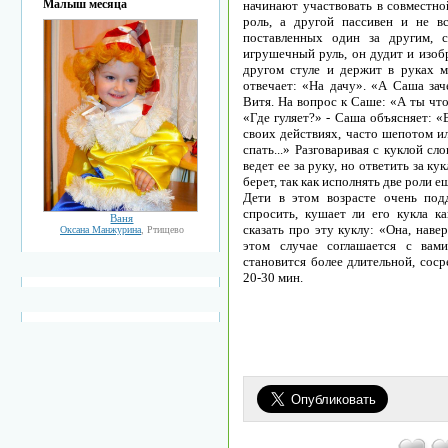
Малыш месяца
начинают участвовать в совместно
роль, а другой пассивен и не вс
поставленных один за другим, 
игрушечный руль, он дудит и изоб
другом стуле и держит в руках м
отвечает: «На дачу». «А Саша зач
Витя. На вопрос к Саше: «А ты что
«Где гуляет?» - Саша объясняет: «
своих действиях, часто шепотом ил
спать...» Разговаривая с куклой с
ведет ее за руку, но ответить за ку
берет, так как исполнять две роли е
Дети в этом возрасте очень по
спросить, кушает ли его кукла к
Ваня
сказать про эту куклу: «Она, наве
Оксана Манжурина
, Ртищево
этом случае соглашается с вам
становится более длительной, сос
20-30 мин.