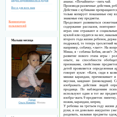
Видео беременности и родов
ананас. «Почайпить» - пить чай.
Производя различные действия, реб
Все и для всех мам
Действия с кубиками превращаются 
только копирует показанные ему вз
знакомые ему предметы.
Комментарии
Продолжает развиваться сюжетная
пользователей
содержание рассказов, повторяют
играх они отражают и социальные
куклой или сердятся на нее, наказыв
второго года жизни ребенок, держа
Малыш месяца
подражал), то теперь трехлетний м
например, собачку, «лает». На воп
Миша, я - собачка Бобик, ав-ав!» Эт
развитие нового этапа игры - рол
опыте, на способности обобщат
признаками, свойствами предмето
детей проявляется определенная а
говорит кукле: «Катя, сиди в коля
мишки карандаш, причмокивает и
вкусная, каядная» (шоколадная). 
изображать действия людей опр
продавца. По наблюдениям псих
используют один и тот же предмет
изобра¬жать 9 предметов: пипетку,
Дарья
ножик, карандаш, шприц.
Ольга Мамаева
, Москва
У ребенка на третьем году жизни 
руки, и он довольно аккуратно уже
раздевать, называя предметы одеж