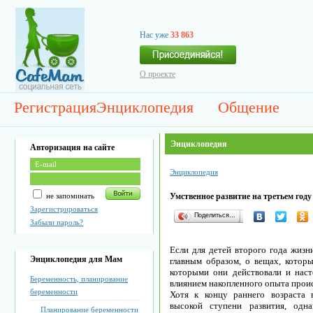
Нас уже
33 863
О проекте
Регистрация
Энциклопедия
Общение
Энциклопедия
Авторизация на сайте
Энциклопедия
не запоминать
Умственное развитие на третьем год
Зарегистрироваться
Поделиться…
Забыли пароль?
Если для детей второго года жизн
Энциклопедия для Мам
главным образом, о вещах, котор
которыми они действовали и наст
Беременность, планирование
влиянием накопленного опыта прои
беременности
Хотя к концу раннего возраста 
высокой ступени развития, од
Планирование беременности