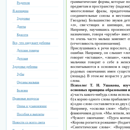
грамматические формы, которые по
Родители
предметам и пространству (падежи)
многословные фразы, придаточны
Я-женщина
соединительные союзы и местоиме
Здоровье
Гвоздева). Большинство звуков дет
«л», сви¬стящих и шипящих, но
Диеты
Например, научившись произносит
назначению, говоря «крумба» вмест
Красота
то очень часто малыш заменяет е
Все, что окружает ребенка
(отчетливость произношения).
Прислушиваясь к речи взрослого, 
Детские товары
ошибки. Например, он слышит «лом
говорит «вставаю», «лизаю», «же
Детская
мальчики говорят о себе в женс
воспитываются в основном в окр
Здоровье ребенка
родовых окончаниях имен сущест
Зубы
(лошадь). В этом же возрасте у де
слова.
Органы малыша
Психолог Т. Н. Ушакова, изуч
основных принципа образования и
Болезни
а) часть какого-нибудь слова исполь
Правовые вопросы
б) к корню одного слова прибавляет
в) одно слово составляется из двух 
Опека и усыновление
Например, «осколки слов»: «Бабус
флакончиков духов. «Мы лепили, леп
Пособия и выплаты
«Чужое» окончание: «Пурга кончил
«Корова рогается рожками» (бодает
Новости со всего света
«Синтетические слова»: «Воруниш