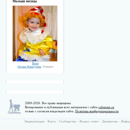
Малыш месяца
Ваня
Оксана Манжурина
, Ртищево
2009-2026. Все права защищены.
Копирование и публикация всех материалов с сайта
cafemam.ru
только с согласия владельцев сайта.
Политика конфиденциальности
Энциклопедия
–
Блоги
–
Сообщества
–
Вопрос-ответ
–
Дневнички
–
Инфо