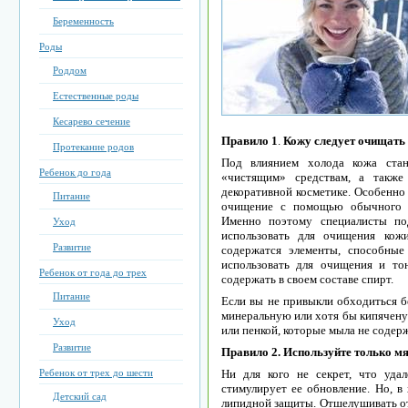
Беременность
Роды
Роддом
Естественные роды
Кесарево сечение
Правило 1
.
Кожу следует очищать
Протекание родов
Под влиянием холода кожа стан
Ребенок до года
«чистящим» средствам, а также
декоративной косметике. Особенно
Питание
очищение с помощью обычного м
Именно поэтому специалисты по
Уход
использовать для очищения кож
Развитие
содержатся элементы, способны
использовать для очищения и то
Ребенок от года до трех
содержать в своем составе спирт.
Питание
Если вы не привыкли обходиться б
минеральную или хотя бы кипяченую
Уход
или пенкой, которые мыла не содерж
Развитие
Правило 2. Используйте только м
Ребенок от трех до шести
Ни для кого не секрет, что уда
стимулирует ее обновление. Но, в
Детский сад
липидной защиты. Отшелушивать о