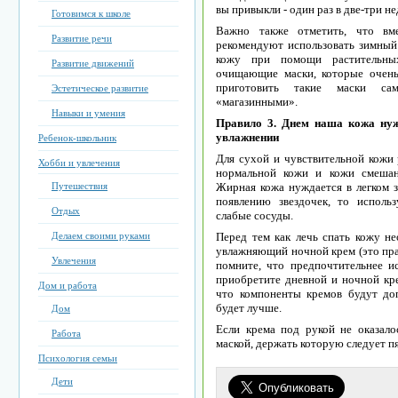
вы привыкли - один раз в две-три не
Готовимся к школе
Важно также отметить, что вме
Развитие речи
рекомендуют использовать зимный 
кожу при помощи растительны
Развитие движений
очищающие маски, которые очень
приготовить такие маски сам
Эстетическое развитие
«магазинными».
Навыки и умения
Правило 3.
Днем наша кожа нужд
увлажнении
Ребенок-школьник
Для сухой и чувствительной кожи 
Хобби и увлечения
нормальной кожи и кожи смешан
Путешествия
Жирная кожа нуждается в легком з
появлению звездочек, то исполь
Отдых
слабые сосуды.
Делаем своими руками
Перед тем как лечь спать кожу не
увлажняющий ночной крем (это прав
Увлечения
помните, что предпочтительнее и
приобретите дневной и ночной кре
Дом и работа
что компоненты кремов будут доп
будет лучше.
Дом
Если крема под рукой не оказал
Работа
маской, держать которую следует п
Психология семьи
Дети