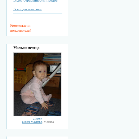
Видео беременности и родов
Все и для всех мам
Комментарии
пользователей
Малыш месяца
Дарья
Ольга Мамаева
, Москва