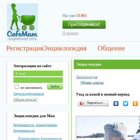
Нас уже
33 863
О проекте
Регистрация
Энциклопедия
Общение
Энциклопедия
Авторизация на сайте
Энциклопедия
Общие советы
не запоминать
Зарегистрироваться
Уход за кожей в зимний период
Забыли пароль?
Поделиться…
Энциклопедия для Мам
Беременность, планирование
беременности
Планирование беременности