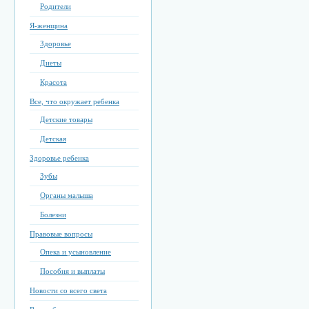
Родители
Я-женщина
Здоровье
Диеты
Красота
Все, что окружает ребенка
Детские товары
Детская
Здоровье ребенка
Зубы
Органы малыша
Болезни
Правовые вопросы
Опека и усыновление
Пособия и выплаты
Новости со всего света