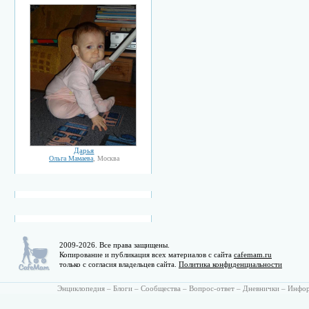
Дарья
Ольга Мамаева
, Москва
2009-2026. Все права защищены.
Копирование и публикация всех материалов с сайта
cafemam.ru
только с согласия владельцев сайта.
Политика конфиденциальности
Энциклопедия
–
Блоги
–
Сообщества
–
Вопрос-ответ
–
Дневнички
–
Инфо