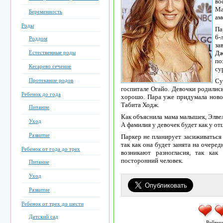
во
Ма
Беременность
ам
Роды
Па
6-
Роддом
за
Естественные роды
Дж
по
Кесарево сечение
су
Протекание родов
Су
госпитале Огайо. Девочки родилис
Ребенок до года
хорошо. Пара уже придумала нов
Табита Ходж.
Питание
Как объяснила мама малышек, Элвел
Уход
А фамилия у девочек будет как у от
Развитие
Паркер не планирует засиживаться 
так как она будет занята на очере
Ребенок от года до трех
возникают разногласия, так ка
посторонний человек.
Питание
Уход
Развитие
Ребенок от трех до шести
Детский сад
Рейтин