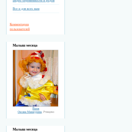
Видео беременности и родов
Все и для всех мам
Комментарии
пользователей
Малыш месяца
Ваня
Оксана Манжурина
, Ртищево
Малыш месяца