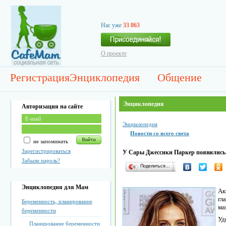
Нас уже
33 863
О проекте
Регистрация
Энциклопедия
Общение
Энциклопедия
Авторизация на сайте
Энциклопедия
Новости со всего света
не запоминать
Зарегистрироваться
У Сары Джессики Паркер появились
Забыли пароль?
Поделиться…
Энциклопедия для Мам
Ак
гл
Беременность, планирование
ма
беременности
Уд
Планирование беременности