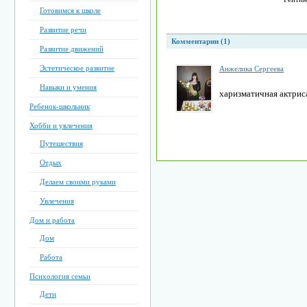
Готовимся к школе
Развитие речи
Комментарии (1)
Развитие движений
Эстетическое развитие
Анжелика Сергеева
Навыки и умения
харизматичная актрис
Ребенок-школьник
Хобби и увлечения
Путешествия
Отдых
Делаем своими руками
Увлечения
Дом и работа
Дом
Работа
Психология семьи
Дети