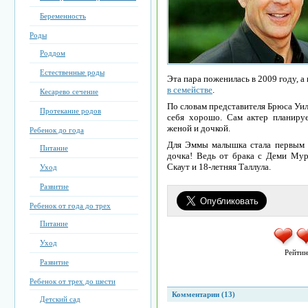
Беременность
Роды
Роддом
Естественные роды
Эта пара поженилась в 2009 году, а
в семействе
.
Кесарево сечение
По словам представителя Брюса Уил
Протекание родов
себя хорошо. Сам актер планиру
женой и дочкой.
Ребенок до года
Для Эммы малышка стала первым р
Питание
дочка! Ведь от брака с Деми Мур 
Скаут и 18-летняя Таллула.
Уход
Развитие
Ребенок от года до трех
Питание
Уход
Рейтин
Развитие
Ребенок от трех до шести
Комментарии (13)
Детский сад