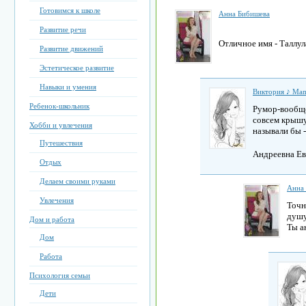
Готовимся к школе
Анна Бибишева
Развитие речи
Отличное имя - Таллу
Развитие движений
Эстетическое развитие
Навыки и умения
Виктория ♪ Mam
Ребенок-школьник
Румор-вообще 
совсем крышу
Хобби и увлечения
называли бы 
Путешествия
Андреевна Ев
Отдых
Делаем своими руками
Анна
Увлечения
Точн
душу
Дом и работа
Ты а
Дом
Работа
Психология семьи
Дети