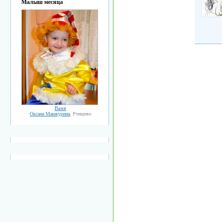
Малыш месяца
Ваня
Оксана Манжурина
, Ртищево