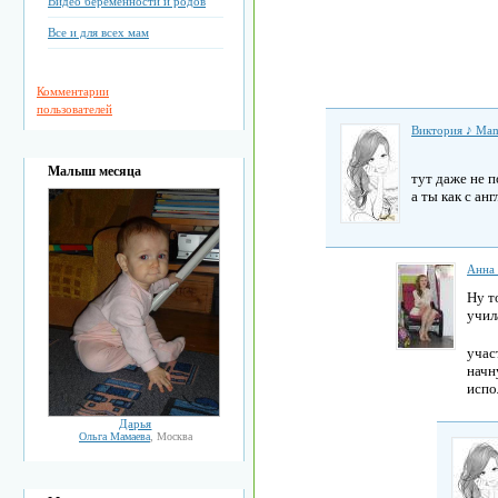
Видео беременности и родов
Все и для всех мам
Комментарии
пользователей
Виктория ♪ Mam
Малыш месяца
тут даже не 
а ты как с а
Анна
Ну т
учил
учас
начн
испо
Дарья
Ольга Мамаева
, Москва