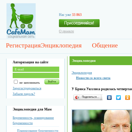
Нас уже
33 863
О проекте
Регистрация
Энциклопедия
Общение
Энциклопедия
Авторизация на сайте
Энциклопедия
Новости со всего света
не запоминать
Зарегистрироваться
У Брюса Уиллиса родилась четвертая
Забыли пароль?
Поделиться…
Энциклопедия для Мам
Беременность, планирование
беременности
Планирование беременности