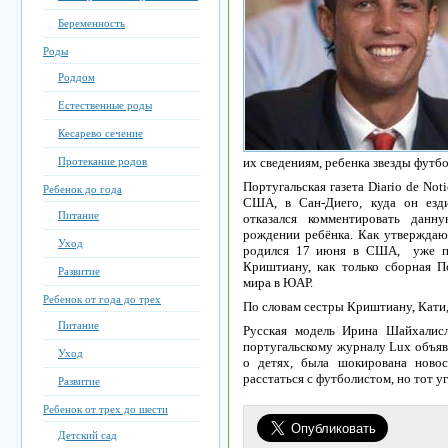
Беременность
Роды
Роддом
Естественные роды
Кесарево сечение
Протекание родов
их сведениям, ребенка звезды футбо
Португальская газета Diario de Not
Ребенок до года
США, в Сан-Диего, куда он езд
Питание
отказался комментировать дан
рождении ребёнка. Как утверждают
Уход
родился 17 июня в США, уже пр
Криштиану, как только сборная 
Развитие
мира в ЮАР.
Ребенок от года до трех
По словам сестры Криштиану, Кати,
Питание
Русская модель Ирина Шайхалисл
португальскому журналу Lux объяв
Уход
о детях, была шокирована новос
расстаться с футболистом, но тот у
Развитие
Ребенок от трех до шести
Детский сад