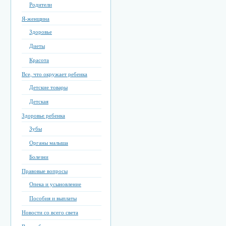
Родители
Я-женщина
Здоровье
Диеты
Красота
Все, что окружает ребенка
Детские товары
Детская
Здоровье ребенка
Зубы
Органы малыша
Болезни
Правовые вопросы
Опека и усыновление
Пособия и выплаты
Новости со всего света