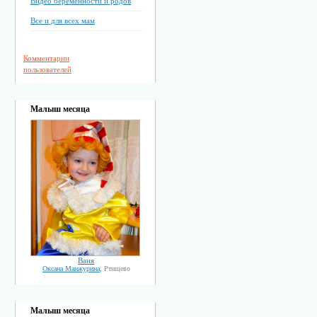
Видео беременности и родов
Все и для всех мам
Комментарии
пользователей
Малыш месяца
Ваня
Оксана Манжурина
, Ртищево
Малыш месяца