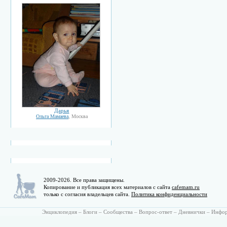
Дарья
Ольга Мамаева
, Москва
2009-2026. Все права защищены.
Копирование и публикация всех материалов с сайта
cafemam.ru
только с согласия владельцев сайта.
Политика конфиденциальности
Энциклопедия
–
Блоги
–
Сообщества
–
Вопрос-ответ
–
Дневнички
–
Инфо