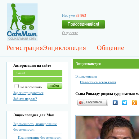
Нас уже
33 863
О проекте
Регистрация
Энциклопедия
Общение
Энциклопедия
Авторизация на сайте
Энциклопедия
Новости со всего света
не запоминать
Зарегистрироваться
Сына Роналду родила суррогатная м
Забыли пароль?
Поделиться…
Энциклопедия для Мам
Беременность, планирование
беременности
Планирование беременности