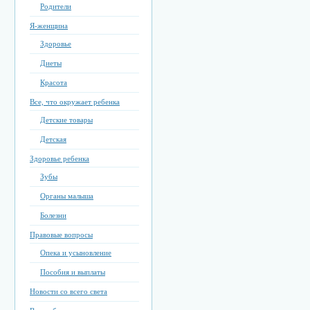
Родители
Я-женщина
Здоровье
Диеты
Красота
Все, что окружает ребенка
Детские товары
Детская
Здоровье ребенка
Зубы
Органы малыша
Болезни
Правовые вопросы
Опека и усыновление
Пособия и выплаты
Новости со всего света