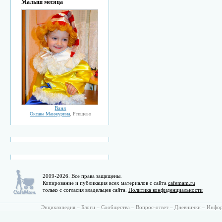
Малыш месяца
Ваня
Оксана Манжурина
, Ртищево
2009-2026. Все права защищены.
Копирование и публикация всех материалов с сайта
cafemam.ru
только с согласия владельцев сайта.
Политика конфиденциальности
Энциклопедия
–
Блоги
–
Сообщества
–
Вопрос-ответ
–
Дневнички
–
Инфо