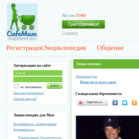
Нас уже
33 863
О проекте
Регистрация
Энциклопедия
Общение
Энциклопедия
Авторизация на сайте
Энциклопедия
Новости со всего света
не запоминать
Зарегистрироваться
Скандальная беременность
Забыли пароль?
Поделиться…
Энциклопедия для Мам
Беременность, планирование
беременности
Планирование беременности