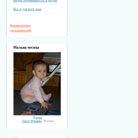
Видео беременности и родов
Все и для всех мам
Комментарии
пользователей
Малыш месяца
Дарья
Ольга Мамаева
, Москва