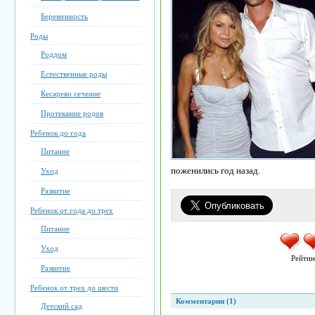
Беременность
Роды
Роддом
Естественные роды
Кесарево сечение
Протекание родов
Ребенок до года
Питание
поженились год назад.
Уход
Развитие
Ребенок от года до трех
Питание
Уход
Рейтин
Развитие
Ребенок от трех до шести
Комментарии (1)
Детский сад