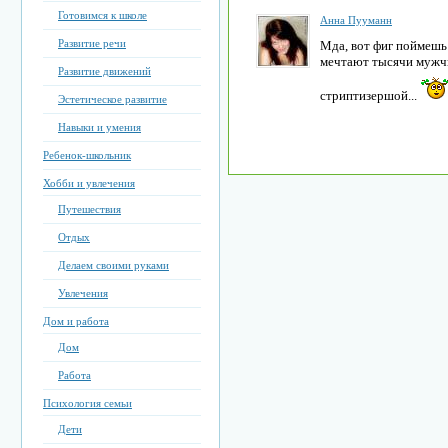
Готовимся к школе
Анна Пууманн
Развитие речи
Мда, вот фиг поймешь
мечтают тысячи мужчи
Развитие движений
стриптизершой...
Эстетическое развитие
Навыки и умения
Ребенок-школьник
Хобби и увлечения
Путешествия
Отдых
Делаем своими руками
Увлечения
Дом и работа
Дом
Работа
Психология семьи
Дети