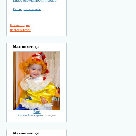
Видео беременности и родов
Все и для всех мам
Комментарии
пользователей
Малыш месяца
Ваня
Оксана Манжурина
, Ртищево
Малыш месяца