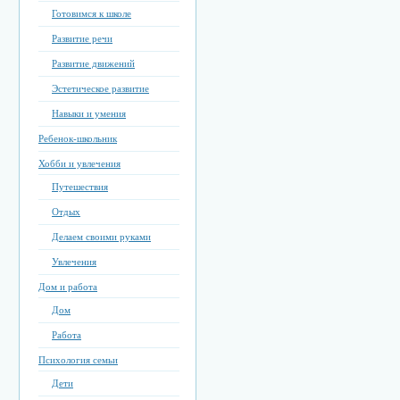
Готовимся к школе
Развитие речи
Развитие движений
Эстетическое развитие
Навыки и умения
Ребенок-школьник
Хобби и увлечения
Путешествия
Отдых
Делаем своими руками
Увлечения
Дом и работа
Дом
Работа
Психология семьи
Дети