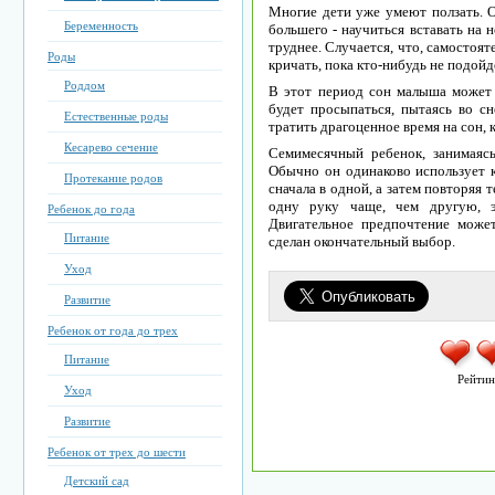
Многие дети уже умеют ползать. 
Беременность
большего - научиться вставать на 
труднее. Случается, что, самостоят
Роды
кричать, пока кто-нибудь не подойд
Роддом
В этот период сон малыша может
будет просыпаться, пытаясь во сн
Естественные роды
тратить драгоценное время на сон, 
Кесарево сечение
Семимесячный ребенок, занимаяс
Обычно он одинаково использует к
Протекание родов
сначала в одной, а затем повторяя
одну руку чаще, чем другую, э
Ребенок до года
Двигательное предпочтение может
Питание
сделан окончательный выбор.
Уход
Развитие
Ребенок от года до трех
Питание
Рейтин
Уход
Развитие
Ребенок от трех до шести
Детский сад