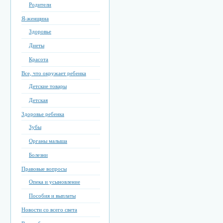
Родители
Я-женщина
Здоровье
Диеты
Красота
Все, что окружает ребенка
Детские товары
Детская
Здоровье ребенка
Зубы
Органы малыша
Болезни
Правовые вопросы
Опека и усыновление
Пособия и выплаты
Новости со всего света