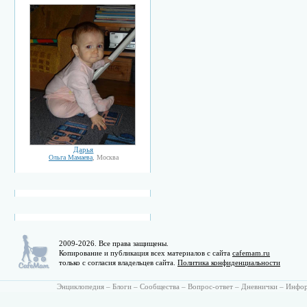
Дарья
Ольга Мамаева
, Москва
2009-2026. Все права защищены.
Копирование и публикация всех материалов с сайта
cafemam.ru
только с согласия владельцев сайта.
Политика конфиденциальности
Энциклопедия
–
Блоги
–
Сообщества
–
Вопрос-ответ
–
Дневнички
–
Инфо