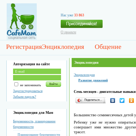
Нас уже
33 863
О проекте
Регистрация
Энциклопедия
Общение
Энциклопедия
Авторизация на сайте
Энциклопедия
Развитие движений
не запоминать
Зарегистрироваться
Семь месяцев - двигательные навыки
Забыли пароль?
Поделиться…
Энциклопедия для Мам
Большинство семимесячных детей у
Беременность, планирование
Ребенку уже не нужно опираться
беременности
совершает ими множество других 
трясет.
Планирование беременности