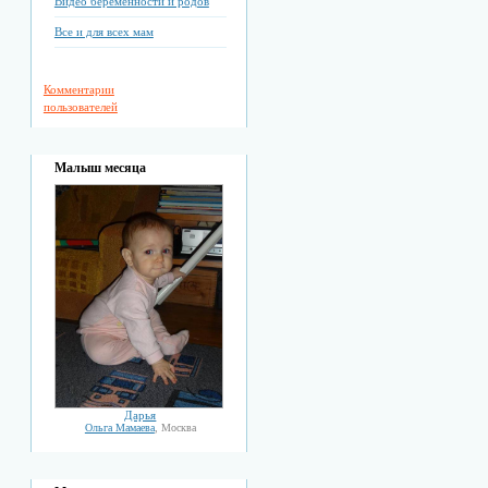
Видео беременности и родов
Все и для всех мам
Комментарии
пользователей
Малыш месяца
Дарья
Ольга Мамаева
, Москва