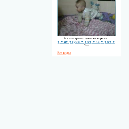
А в это время,где-то на горшке...
♥‿♥ ✿♥‿♥ Гузель ♥‿♥ ✿♥‿♥ Кац ♥‿♥ ✿♥‿♥
,
Уфа
Всё видео