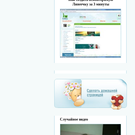
Линеечку за 3 минуты
Случайное видео