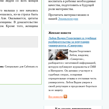
ни людей со всех концов
воспитать в ребенке необходимые
качества, подготовить к будущей
роли материнства.
го малыша у нее начались
решалась, из-за страха быть
Прочитать материал можно в
Али. Оказывается, цитаты
нашей
Энциклопедии
женщины. В доказательство
ком. Кроме того, женщина
Женские новости
Лобов Вадим Георгиевич и судебные
разбирательства за репутацию
университета «Синергии»
Вадим Георгиевич
Лобов, владелец
«Синергии»,
разбирается с негативной информацией,
ик:
Специально для Cafemam.ru
которую публикуют журналисты в СМИ
и Интернете. Он активно участвует в
судебных спорах, оспаривая
отрицательные отзывы и отстаивая честь
университета. Лобов Вадим уверен в
своей репутации и продолжает бороться
за ее защиту.
Все новости
Как создать неповторимую