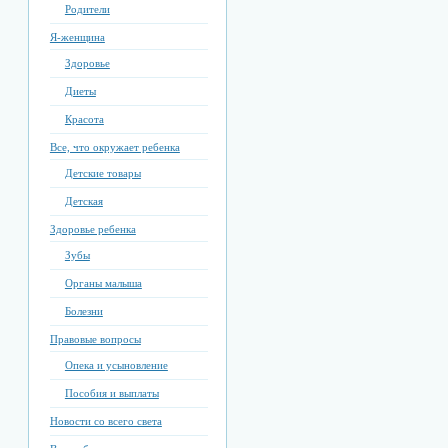
Родители
Я-женщина
Здоровье
Диеты
Красота
Все, что окружает ребенка
Детские товары
Детская
Здоровье ребенка
Зубы
Органы малыша
Болезни
Правовые вопросы
Опека и усыновление
Пособия и выплаты
Новости со всего света