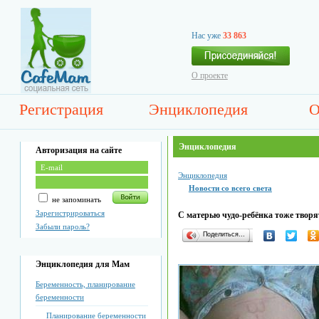
Нас уже
33 863
О проекте
Регистрация
Энциклопедия
О
Энциклопедия
Авторизация на сайте
Энциклопедия
Новости со всего света
не запоминать
Зарегистрироваться
С матерью чудо-ребёнка тоже творя
Забыли пароль?
Поделиться…
Энциклопедия для Мам
Беременность, планирование
беременности
Планирование беременности