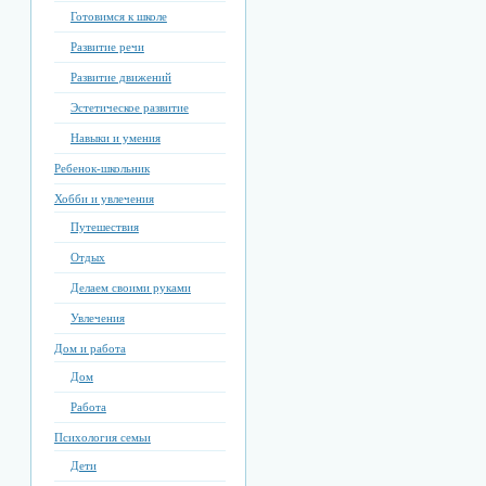
Готовимся к школе
Развитие речи
Развитие движений
Эстетическое развитие
Навыки и умения
Ребенок-школьник
Хобби и увлечения
Путешествия
Отдых
Делаем своими руками
Увлечения
Дом и работа
Дом
Работа
Психология семьи
Дети