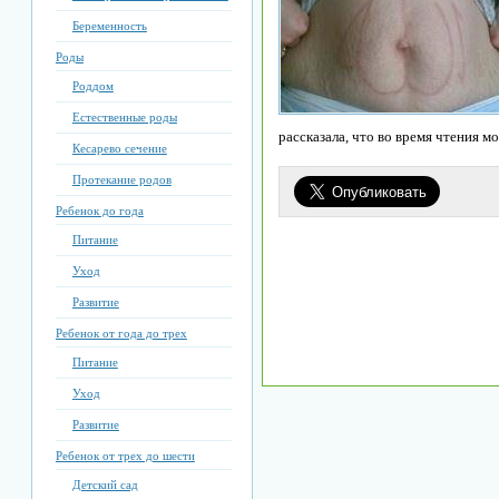
Беременность
Роды
Роддом
Естественные роды
рассказала, что во время чтения м
Кесарево сечение
Протекание родов
Ребенок до года
Питание
Уход
Развитие
Ребенок от года до трех
Питание
Уход
Развитие
Ребенок от трех до шести
Детский сад