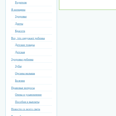
Родители
Я-женщина
Здоровье
Диеты
Красота
Все, что окружает ребенка
Детские товары
Детская
Здоровье ребенка
Зубы
Органы малыша
Болезни
Правовые вопросы
Опека и усыновление
Пособия и выплаты
Новости со всего света