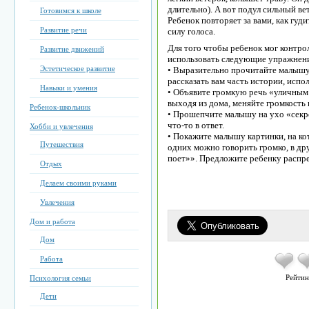
длительно). А вот подул сильный ве
Готовимся к школе
Ребенок повторяет за вами, как гуди
Развитие речи
силу голоса.
Для того чтобы ребенок мог контрол
Развитие движений
использовать следующие упражнен
Эстетическое развитие
• Выразительно прочитайте малыш
рассказать вам часть истории, испо
Навыки и умения
• Объявите громкую речь «уличным
выходя из дома, меняйте громкость 
Ребенок-школьник
• Прошепчите малышу на ухо «секр
что-то в ответ.
Хобби и увлечения
• Покажите малышу картинки, на к
Путешествия
одних можно говорить громко, в дру
поет»». Предложите ребенку распре
Отдых
Делаем своими руками
Увлечения
Дом и работа
Дом
Работа
Рейтин
Психология семьи
Дети