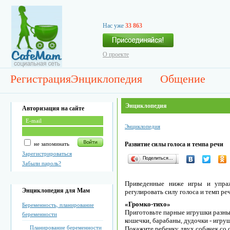
Нас уже
33 863
О проекте
Регистрация
Энциклопедия
Общение
Энциклопедия
Авторизация на сайте
Энциклопедия
не запоминать
Развитие силы голоса и темпа речи
Зарегистрироваться
Поделиться…
Забыли пароль?
Приведенные ниже игры и упраж
Энциклопедия для Мам
регулировать силу голоса и темп ре
«Громко-тихо»
Беременность, планирование
Приготовьте парные игрушки разных
беременности
кошечки, барабаны, дудочки - игру
Планирование беременности
Покажите ребенку двух собачек со с