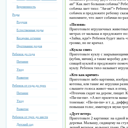
ав!" Как лает большая собачка? Реб
Беременность
собачка лает тихо: "Ав-ав!"» Ребен
собачек и предложите ребенку сказа
Роды
напомните, что лают собачки по-ра
Роддом
«Позови»
Приготовьте игрушечных животных: м
Естественные роды
метрах от малыша и предложите поз
«Зайка, иди!» Ребенок будет звать «
Кесарево сечение
громко, но не кричал.
Протекание родов
«Кукла спит»
Приготовьте куклу с закрывающимис
Ребенок до года
(кубик, мячик), а также коробку дл
Питание
спящей куклой и предложите помочь
куклу. Ребенок тихо называет игруш
Уход
«Кто как кричит»
Развитие
Приготовьте либо картинки, изображ
котенка, или такие же игрушки разн
Ребенок от года до трех
слышите голоса живот¬ных и птиц, 
«Птенчик сидит на дереве, пищит. 
Питание
«Пи-пи-пи». «А вот прилетела мама-
Уход
тоненько: «Пи-пи-пи» и т. д., дифф
повышая голос, имитируя звуки гро
Развитие
«Дует ветер»
Ребенок от трех до шести
Приготовьте 2 картинки: на одной ве
деревья. Малышу, сидящему на стул
Детский сад
легкий ветерок, колышет траву. Он 