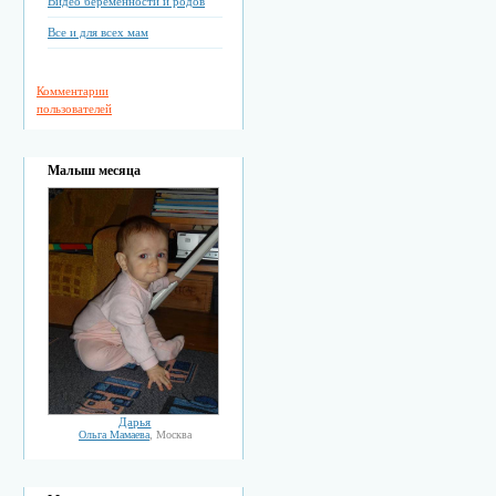
Видео беременности и родов
Все и для всех мам
Комментарии
пользователей
Малыш месяца
Дарья
Ольга Мамаева
, Москва