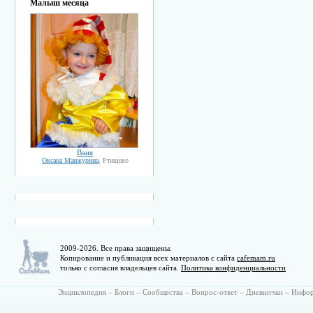
Малыш месяца
Ваня
Оксана Манжурина
, Ртищево
2009-2026. Все права защищены.
Копирование и публикация всех материалов с сайта
cafemam.ru
только с согласия владельцев сайта.
Политика конфиденциальности
Энциклопедия
–
Блоги
–
Сообщества
–
Вопрос-ответ
–
Дневнички
–
Инфо