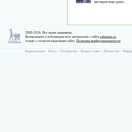
месяцев еще рано...
2009-2026. Все права защищены.
Копирование и публикация всех материалов с сайта
cafemam.ru
только с согласия владельцев сайта.
Политика конфиденциальности
Энциклопедия
–
Блоги
–
Сообщества
–
Вопрос-ответ
–
Дневнички
–
Инфо