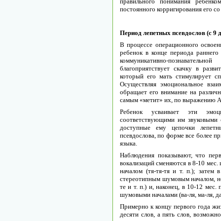
правильного понимания ребенко
постоянного корригирования его со
Период лепетных псевдослов (с 9 д
В процессе операционного освоен
ребенок в конце периода раннего
коммуникативно-познаватель
благоприятствует скачку в разви
который его мать стимулирует сп
Осуществляя эмоциональное взаи
обращает его внимание на различ
самым «метит» их, по выражению А.
Ребенок усваивает эти эмоц
соответствующими им звуковыми 
доступные ему цепочки лепетны
псевдослова, по форме все более п
языка.
Наблюдения показывают, что пер
вокализаций сменяются в 8-10 мес.
началом (тя-тя-тя и т. п.); затем
стереотипным шумовым началом, но
те и т. п.) и, наконец, в 10-12 ме
шумовыми началами (ва-ля, ма-ля, да-л
Примерно к концу первого года жи
десяти слов, а пять слов, возможн