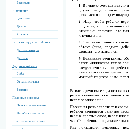
Родители
1.
В первую очередь приучить
другого лица, а также пре
Я-женщина
развивается на втором полугод
Здоровье
2.
Надо, чтобы ребенок перво
предмету, т. е. показанный 
Диеты
жизненной практике - это мож
Красота
игрушка и т. п.
3.
Этот осмысленный в совмес
Все, что окружает ребенка
объект (лицо, предмет, дей
Детские товары
словами - его названием.
Детская
4.
Понимание речи как акт общ
ответ. Инициатива такого общ
Здоровье ребенка
следует считать, что ребено
является активным процессом.
Зубы
можем быть уверенными в том,
Органы малыша
Болезни
Развитие речи имеет два основных 
ребенок понимает обращенную к нем
Правовые вопросы
использование речи.
Опека и усыновление
Пассивная речь опережает в своем 
ребенка начинается развитие пасс
Пособия и выплаты
первые простые слова, небольшие п
часы?», ребенок поворачивает голов
Новости со всего света
Как показывают некоторые иссл