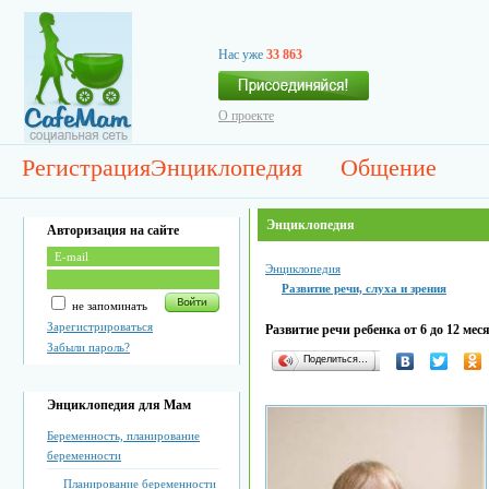
Нас уже
33 863
О проекте
Регистрация
Энциклопедия
Общение
Энциклопедия
Авторизация на сайте
Энциклопедия
Развитие речи, слуха и зрения
не запоминать
Зарегистрироваться
Развитие речи ребенка от 6 до 12 мес
Забыли пароль?
Поделиться…
Энциклопедия для Мам
Беременность, планирование
беременности
Планирование беременности