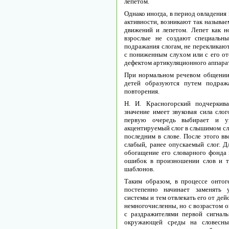
лепетом.
Однако иногда, в период овладения
активности, возникают так называ
движений и лепетом. Лепет как н
взрослые не создают специальн
подражания слогам, не перекликают
с пониженным слухом или с его от
дефектом артикуляционного аппарат
При нормальном речевом общении
детей образуются путем подраж
повторения.
Н. И. Красногорский подчеркив
значение имеет звуковая сила слог
первую очередь выбирает и уп
акцентируемый слог в слышимом сло
последним в слове. После этого в
слабый, ранее опускаемый слог. Д
обогащение его словарного фонда
ошибок в произношении слов и т
шаблонов.
Таким образом, в процессе онтог
постепенно начинает заменять 
системы и тем отвлекать его от дей
немногочисленны, но с возрастом о
с раздражителями первой сигнал
окружающей среды на словесные