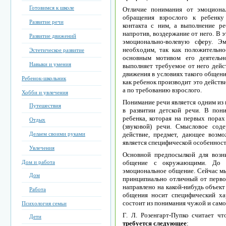
Готовимся к школе
Отличие понимания от эмоциона
обращения взрослого к ребенку
Развитие речи
контакта с ним, а выполнение ре
напротив, воздержание от него. В 
Развитие движений
эмоционально-волевую сферу. Э
необходим, так как положительно
Эстетическое развитие
основным мотивом его деятельн
Навыки и умения
выполняет требуемое от него дейс
движения в условиях такого общени
Ребенок-школьник
как ребенок производит это действ
а по требованию взрослого.
Хобби и увлечения
Понимание речи является одним из
Путешествия
в развитии детской речи. В пон
ребенка, которая на первых порах
Отдых
(звуковой) речи. Смысловое сод
Делаем своими руками
действие, предмет, дающее возмо
является специфической особенност
Увлечения
Основной предпосылкой для возни
Дом и работа
общение с окружающими. До с
эмоциональное общение. Сейчас мы
Дом
принципиально отличный от перво
направлено на какой-нибудь объект 
Работа
общения носит специфический ха
состоит из понимания чужой и само
Психология семьи
Г. Л. Розенгарт-Пупко считает ч
Дети
требуется следующее
: