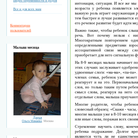
Видео беременности и родов
интонация, ситуация. И все же мы 
возраста у ребенка появляется э
Все и для всех мам
важную роль играет окружающая ре
тем быстрее и лучше развивается е
его речевое развитие будет идти ме
Комментарии
Важно также, чтобы ребенок слыш
пользователей
речь. Вот почему нельзя с ни
Многократным повторением од
определенными предметами взро
Малыш месяца
ассоциативной связи между сл
приобретает для него сигнальную 
На 8-9 месяцах малыш начинает по
этих случаях заслуживает одобрен
удвоенные слоги: «ма-ма», «па-па».
членах семьи, ребенок уже может 
реагирует и на это. Первоначальн
слов, но только таким путем ребе
смысл слова, реагируя на него с
отдельные слова, малыша приучают
Многие родители, чтобы ребено
словесный образец: «Скажи - часы, 
многие малыши уже в 8-10 месяцев 
Дарья
или иные слова, поражая всех сво
Ольга Мамаева
, Москва
Стремление научить слову, конечн
ребенка подражание. Долгое вр
являются чуть ли не единствен