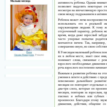
Малыш месяца
активность ребенка. Однако внима
позволяет выделить некоторые о
несмотря на впечатляющую просто
связи между подражанием и активно
Ребенок может легко воспроизвести 
использовать его в реальной ж
окружающими людьми. К тому же
отсроченный характер, ребенок м
время, когда даже взрослый забуд
часто упорные попытки родител
кончаются ничем. Так, например,
совершенно иную, но свою собстве
К 9 месяцам маленький ребенок пон
Ваня
Оксана Манжурина
, Ртищево
их в любом месте, знает свое имя
понимает слова, связанные с ре
взрослого необходимые движения и 
речь взрослого постепенно начинает
Важным в развитии ребенка на это
умения в лепете и действиях с пре
невозможно дальнейшее развити
месяцам он повторяет отдельные сл
два-три слога, которые он произн
месяцев, повторяя за взрослым, п
гласных и небных или губных с
произносил. Благодаря этому звук
движения, действия, общение с