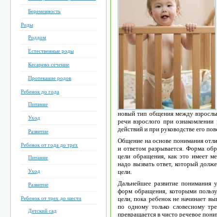
Беременность
Роды
Роддом
Естественные роды
Кесарево сечение
Протекание родов
Ребенок до года
Питание
новый тип общения между взрослы
Уход
речи взрослого при ознакомлении
действий и при руководстве его пов
Развитие
Общение на основе понимания отли
Ребенок от года до трех
и ответом разрывается. Форма обр
цели обращения, как это имеет м
Питание
надо вызвать ответ, который долже
Уход
цели.
Дальнейшее развитие понимания у
Развитие
форм обращения, которыми пользу
Ребенок от трех до шести
цели, пока ребенок не начинает вы
по одному только словесному тре
Детский сад
превращается в чисто речевое пони