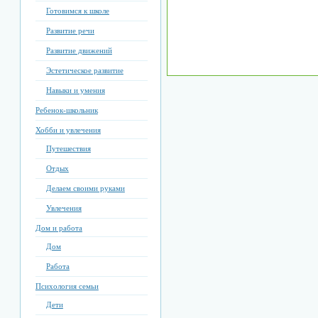
Готовимся к школе
Развитие речи
Развитие движений
Эстетическое развитие
Навыки и умения
Ребенок-школьник
Хобби и увлечения
Путешествия
Отдых
Делаем своими руками
Увлечения
Дом и работа
Дом
Работа
Психология семьи
Дети