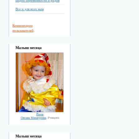
Видео беременности и родов
Все и для всех мам
Комментарии
пользователей
Малыш месяца
Ваня
Оксана Манжурина
, Ртищево
Малыш месяца