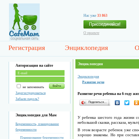
Нас уже
33 863
О проекте
Регистрация
Энциклопедия
О
Энциклопедия
Авторизация на сайте
Энциклопедия
Развитие речи
не запоминать
Зарегистрироваться
Развитие речи ребенка на 6 году жи
Забыли пароль?
Поделиться…
Энциклопедия для Мам
У ребенка шестого года жизни с
небольшой сказки, рассказа, мульт
Беременность, планирование
беременности
В этом возрасте ребенок уже спо
хорошо знакомы. Но при составл
Планирование беременности