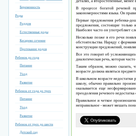
деталях, а второстепенные, менее 
Беременность
В процессе богатой речевой п
закономерностями языка. Он прави
Роды
Первые предложения ребенка-дош
Роддом
предложения, состоящие только 
Наиболее часто он употребляет сл
Естественные роды
Несколько позже в его речи появ
Кесарево сечение
обстоятельства. Наряду с формам
конструкции предложений, появляют
Протекание родов
Все это говорит об усложняющихс
Ребенок до года
диалогическая речь, которая часто
Питание
Таким образом, можно сказать, 
возрасте должна являться предмет
Уход
В школьном возрасте недостатки р
Развитие
школу, обычно правильно произно
оказывается еще несформированн
Ребенок от года до трех
преодоления речевого недостатка 
Питание
Правильное и четкое произношени
неправильное - может мешать пон
Уход
Развитие
Ребенок от трех до шести
Детский сад