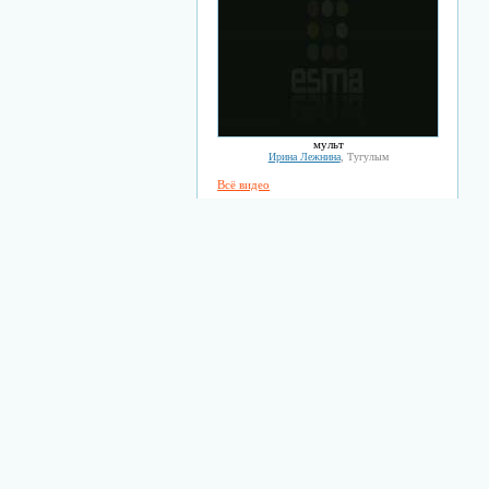
мульт
Ирина Лежнина
, Тугулым
Всё видео