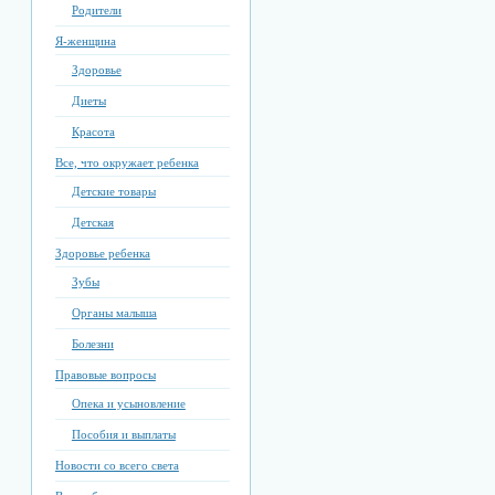
Родители
Я-женщина
Здоровье
Диеты
Красота
Все, что окружает ребенка
Детские товары
Детская
Здоровье ребенка
Зубы
Органы малыша
Болезни
Правовые вопросы
Опека и усыновление
Пособия и выплаты
Новости со всего света