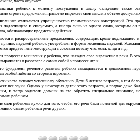
важные, часто опускает.
рактики ребенок к моменту поступления в школу овладевает также ос
льно строит предложения, грамотно выражает свои мысли в объеме доступных
кольника отличаются упрощенностью грамматических конструкций. Это пр
из подлежащего и сказуемого, а иногда лишь из одного слова, которым он
ова, обозначающие предметы и действия.
ляются и распространенные предложения, содержащие, кроме подлежащего и 
и прямых падежей ребенок употребляет и формы косвенных падежей. Усложня
ся придаточные конструкции с союзами потому что, если, когда и т. д.
я процессах мышления у ребенка, что находит свое выражение в речи. В это
 выражается в разговоре с самим собой в процессе игры.
что фундамент речевого развития ребенка закладывается в дошкольном пер
ом особой заботы со стороны взрослых.
ечи часто мешают успешному обучению. Дети 6-летнего возраста, а тем боле
сят все звуки. Однако у некоторых детей этого возраста, а подчас даже бо
ым, и тогда родители должны на это обратить специальное внимание, не
самим ребенком.
е слов ребенком нужно для того, чтобы его речь была понятной для окружа
иманию самим ребенком речи других.