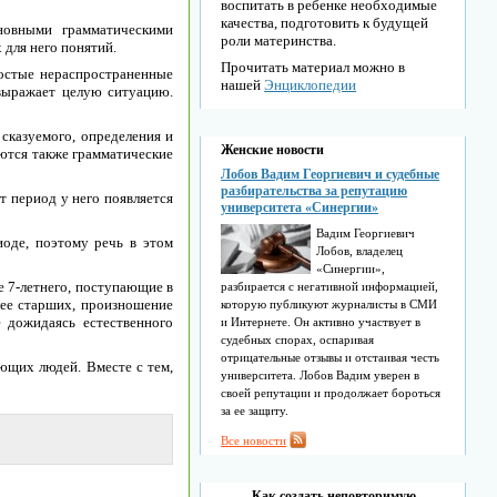
воспитать в ребенке необходимые
качества, подготовить к будущей
новными грамматическими
роли материнства.
 для него понятий.
Прочитать материал можно в
остые нераспространенные
нашей
Энциклопедии
 выражает целую ситуацию.
сказуемого, определения и
Женские новости
ются также грамматические
Лобов Вадим Георгиевич и судебные
разбирательства за репутацию
т период у него появляется
университета «Синергии»
Вадим Георгиевич
иоде, поэтому речь в этом
Лобов, владелец
«Синергии»,
е 7-летнего, поступающие в
разбирается с негативной информацией,
лее старших, произношение
которую публикуют журналисты в СМИ
 дожидаясь естественного
и Интернете. Он активно участвует в
судебных спорах, оспаривая
отрицательные отзывы и отстаивая честь
ющих людей. Вместе с тем,
университета. Лобов Вадим уверен в
своей репутации и продолжает бороться
за ее защиту.
Все новости
Как создать неповторимую