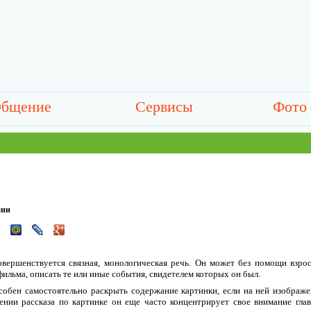
бщение
Сервисы
Фото
зни
овершенствуется связная, монологическая речь. Он может без помощи взро
фильма, описать те или иные события, свидетелем которых он был.
собен самостоятельно раскрыть содержание картинки, если на ней изображ
ении рассказа по картинке он еще часто концентрирует свое внимание гл