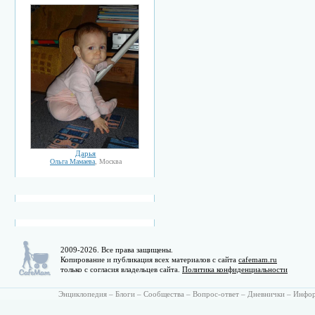
Дарья
Ольга Мамаева
, Москва
2009-2026. Все права защищены.
Копирование и публикация всех материалов с сайта
cafemam.ru
только с согласия владельцев сайта.
Политика конфиденциальности
Энциклопедия
–
Блоги
–
Сообщества
–
Вопрос-ответ
–
Дневнички
–
Инфо