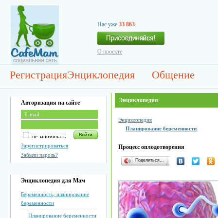
Нас уже
33 863
О проекте
Регистрация
Энциклопедия
Общение
Энциклопедия
Авторизация на сайте
Энциклопедия
Планирование беременности
не запоминать
Зарегистрироваться
Процесс оплодотворения
Забыли пароль?
Поделиться…
Энциклопедия для Мам
Беременность, планирование
беременности
Планирование беременности