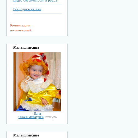
Видео беременности и родов
Все и для всех мам
Комментарии
пользователей
Малыш месяца
Ваня
Оксана Манжурина
, Ртищево
Малыш месяца