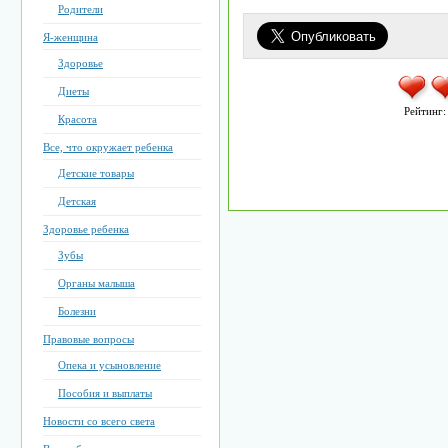
Родители
Я-женщина
Здоровье
Диеты
Рейтинг
Красота
Все, что окружает ребенка
Детские товары
Детская
Здоровье ребенка
Зубы
Органы малыша
Болезни
Правовые вопросы
Опека и усыновление
Пособия и выплаты
Новости со всего света