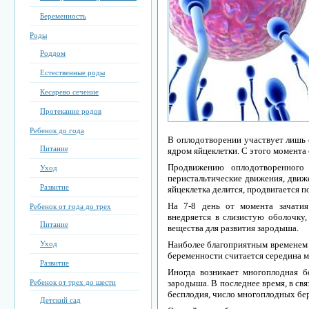
Беременность
Роды
Роддом
Естественные роды
Кесарево сечение
Протекание родов
Ребенок до года
В оплодотворении участвует лишь о
Питание
ядром яйцеклетки. С этого момента
Продвижению оплодотворенного
Уход
перистальтические движения, движ
Развитие
яйцеклетка делится, продвигается 
На 7-8 день от момента зачатия
Ребенок от года до трех
внедряется в слизистую оболочк
Питание
вещества для развития зародыша.
Уход
Наиболее благоприятным временем 
беременности считается середина м
Развитие
Иногда возникает многоплодная бе
Ребенок от трех до шести
зародыша. В последнее время, в св
бесплодия, число многоплодных бе
Детский сад