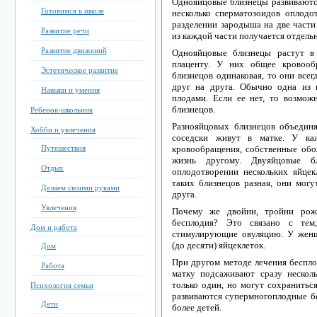
Однояйцовые близнецы развиваются
Готовимся к школе
несколько сперматозоидов оплодо
разделении зародыша на две части
Развитие речи
из каждой части получается отдель
Развитие движений
Однояйцовые близнецы растут в
плаценту. У них общее кровооб
Эстетическое развитие
близнецов одинаковая, то они вс
друг на друга. Обычно одна из
Навыки и умения
плодами. Если ее нет, то возмож
близнецов.
Ребенок-школьник
Разнояйцовых близнецов объединя
Хобби и увлечения
соседски живут в матке. У каж
Путешествия
кровообращения, собственные обол
жизнь другому. Двуяйцовые б
Отдых
оплодотворении нескольких яйцек
таких близнецов разная, они мог
Делаем своими руками
друга.
Увлечения
Почему же двойни, тройни рож
бесплодия? Это связано с тем
Дом и работа
стимулирующие овуляцию. У женщ
(до десяти) яйцеклеток.
Дом
При другом методе лечения беспло
Работа
матку подсаживают сразу нескол
только один, но могут сохраниться
Психология семьи
развиваются супермногоплодные бе
Дети
более детей.