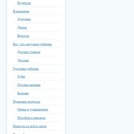
Родители
Я-женщина
Здоровье
Диеты
Красота
Все, что окружает ребенка
Детские товары
Детская
Здоровье ребенка
Зубы
Органы малыша
Болезни
Правовые вопросы
Опека и усыновление
Пособия и выплаты
Новости со всего света