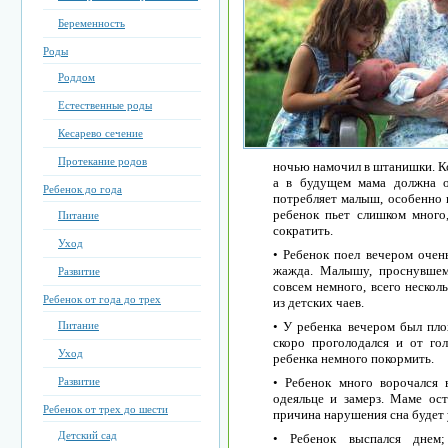
Беременность
Роды
Роддом
Естественные роды
Кесарево сечение
Протекание родов
ночью намочил в штанишки. К
а в будущем мама должна о
Ребенок до года
потребляет малыш, особенно в
ребенок пьет слишком много
Питание
сократить.
Уход
• Ребенок поел вечером очен
жажда. Малышу, проснувшем
Развитие
совсем немного, всего нескол
Ребенок от года до трех
из детских чаев.
Питание
• У ребенка вечером был пло
скоро проголодался и от го
Уход
ребенка немного покормить.
Развитие
• Ребенок много ворочался 
одеяльце и замерз. Маме ос
Ребенок от трех до шести
причина нарушения сна будет 
Детский сад
• Ребенок выспался днем