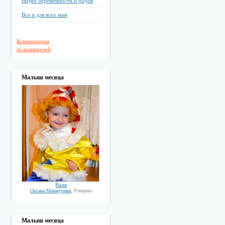
Видео беременности и родов
Все и для всех мам
Комментарии
пользователей
Малыш месяца
Ваня
Оксана Манжурина
, Ртищево
Малыш месяца