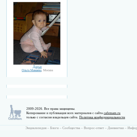
Дарья
Ольга Мамаева
, Москва
2009-2026. Все права защищены.
Копирование и публикация всех материалов с сайта
cafemam.ru
только с согласия владельцев сайта.
Политика конфиденциальности
Энциклопедия
–
Блоги
–
Сообщества
–
Вопрос-ответ
–
Дневнички
–
Инфо