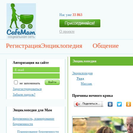
Нас уже
33 863
О проекте
Регистрация
Энциклопедия
Общение
Энциклопедия
Авторизация на сайте
Энциклопедия
Уход
не запоминать
Массаж
Зарегистрироваться
Забыли пароль?
Причины ночного крика
Поделиться…
Энциклопедия для Мам
Беременность, планирование
беременности
Планирование беременности