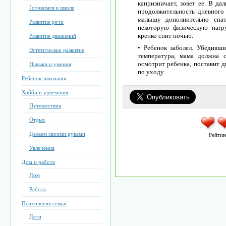
капризничает, зовет ее. В д
Готовимся к школе
продолжительность дневного
малышу дополнительно спат
Развитие речи
некоторую физическую нагр
крепко спит ночью.
Развитие движений
• Ребенок заболел. Убедивш
Эстетическое развитие
температура, мама должна с
осмотрит ребенка, поставит д
Навыки и умения
по уходу.
Ребенок-школьник
Хобби и увлечения
Путешествия
Отдых
Делаем своими руками
Рейтин
Увлечения
Дом и работа
Дом
Работа
Психология семьи
Дети