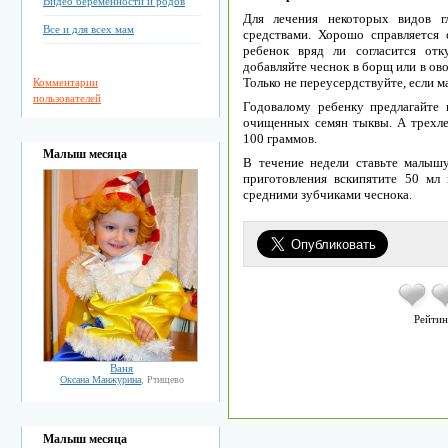
Видео беременности и родов
Для лечения некоторых видов г
Все и для всех мам
средствами. Хорошо справляется 
ребенок вряд ли согласится от
добавляйте чеснок в борщ или в ов
Только не переусердствуйте, если
Комментарии
пользователей
Годовалому ребенку предлагайт
очищенных семян тыквы. А трехл
100 граммов.
Малыш месяца
В течение недели ставьте малыш
приготовления вскипятите 50 мл
средними зубчиками чеснока.
Рейтин
Ваня
Оксана Манжурина
, Ртищево
Малыш месяца