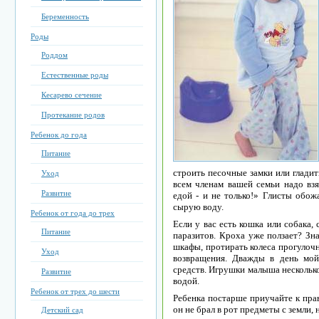
Беременность
Роды
Роддом
Естественные роды
Кесарево сечение
Протекание родов
Ребенок до года
Питание
строить песочные замки или гладит
Уход
всем членам вашей семьи надо вз
Развитие
едой - и не только!» Глисты обо
сырую воду.
Ребенок от года до трех
Если у вас есть кошка или собака,
Питание
паразитов. Кроха уже ползает? Зн
шкафы, протирать колеса прогулочн
Уход
возвращения. Дважды в день мо
средств. Игрушки малыша несколько
Развитие
водой.
Ребенок от трех до шести
Ребенка постарше приучайте к прав
он не брал в рот предметы с земли,
Детский сад