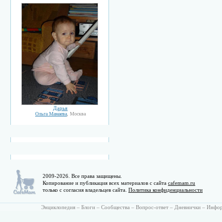
Дарья
Ольга Мамаева
, Москва
2009-2026. Все права защищены.
Копирование и публикация всех материалов с сайта
cafemam.ru
только с согласия владельцев сайта.
Политика конфиденциальности
Энциклопедия
–
Блоги
–
Сообщества
–
Вопрос-ответ
–
Дневнички
–
Инфо