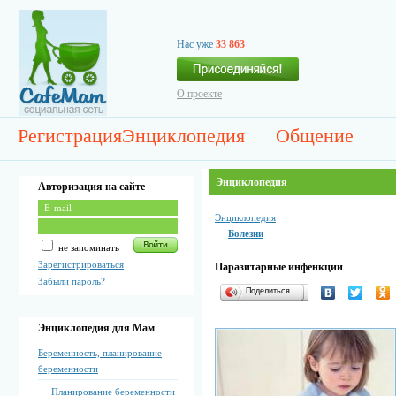
Нас уже
33 863
О проекте
Регистрация
Энциклопедия
Общение
Энциклопедия
Авторизация на сайте
Энциклопедия
Болезни
не запоминать
Зарегистрироваться
Паразитарные инфенкции
Забыли пароль?
Поделиться…
Энциклопедия для Мам
Беременность, планирование
беременности
Планирование беременности