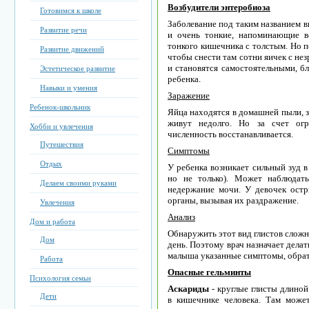
Возбудители энтеробиоза
Готовимся к школе
Заболевание под таким названием
Развитие речи
и очень тонкие, напоминающие в
тонкого кишечника с толстым. Но п
Развитие движений
чтобы снести там сотни яичек с не
и становятся самостоятельными, бл
Эстетическое развитие
ребенка.
Навыки и умения
Заражение
Ребенок-школьник
Яйца находятся в домашней пыли, 
живут недолго. Но за счет огр
Хобби и увлечения
численность восстанавливается.
Путешествия
Симптомы
Отдых
У ребенка возникает сильный зуд в
но не только). Может наблюдат
Делаем своими руками
недержание мочи. У девочек ост
органы, вызывая их раздражение.
Увлечения
Анализ
Дом и работа
Обнаружить этот вид глистов сложн
Дом
день. Поэтому врач назначает делат
малыша указанные симптомы, обрат
Работа
Опасные гельминты
Психология семьи
Аскариды
- круглые глисты длиной
Дети
в кишечнике человека. Там може