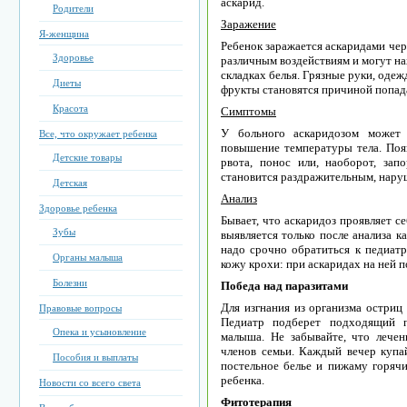
аскарид.
Родители
Заражение
Я-женщина
Ребенок заражается аскаридами чер
Здоровье
различным воздействиям и могут на
складках белья. Грязные руки, оде
Диеты
фрукты становятся причиной попада
Красота
Симптомы
У больного аскаридозом может 
Все, что окружает ребенка
повышение температуры тела. Поя
Детские товары
рвота, понос или, наоборот, за
становится раздражительным, наруш
Детская
Анализ
Здоровье ребенка
Бывает, что аскаридоз проявляет с
Зубы
выявляется только после анализа к
надо срочно обратиться к педиатр
Органы малыша
кожу крохи: при аскаридах на ней 
Болезни
Победа над паразитами
Для изгнания из организма остриц
Правовые вопросы
Педиатр подберет подходящий п
Опека и усыновление
малыша. Не забывайте, что лечен
членов семьи. Каждый вечер купа
Пособия и выплаты
постельное белье и пижаму горячи
ребенка.
Новости со всего света
Фитотерапия