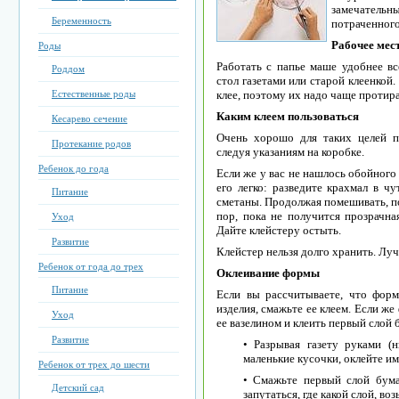
замечатель
Беременность
потраченного
Рабочее мес
Роды
Работать с папье маше удобнее вс
Роддом
стол газетами или старой клеенкой
Естественные роды
клее, поэтому их надо чаще протир
Каким клеем пользоваться
Кесарево сечение
Очень хорошо для таких целей п
Протекание родов
следуя указаниям на коробке.
Ребенок до года
Если же у вас не нашлось обойного
его легко: разведите крахмал в ч
Питание
сметаны. Продолжая помешивать, п
пор, пока не получится прозрачная
Уход
Дайте клейстеру остыть.
Развитие
Клейстер нельзя долго хранить. Луч
Ребенок от года до трех
Оклеивание формы
Питание
Если вы рассчитываете, что форм
изделия, смажьте ее клеем. Если же
Уход
ее вазелином и клеить первый слой б
Развитие
• Разрывая газету руками (
маленькие кусочки, оклейте и
Ребенок от трех до шести
• Смажьте первый слой бума
Детский сад
запутаться, где какой слой, во