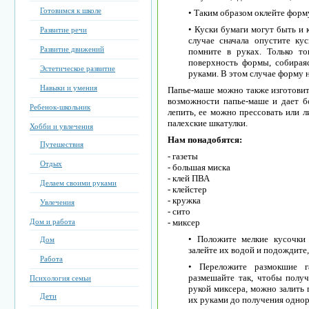
Готовимся к школе
• Таким образом оклейте форм
• Куски бумаги могут быть и 
Развитие речи
случае сначала опустите ку
Развитие движений
помните в руках. Только т
поверхность формы, собираяс
Эстетическое развитие
руками. В этом случае форму 
Навыки и умения
Папье-маше можно также изготовит
возможности папье-маше и дает б
Ребенок-школьник
лепить, ее можно прессовать или л
палехские шкатулки.
Хобби и увлечения
Нам понадобятся:
Путешествия
- газеты
Отдых
- большая миска
- клей ПВА
Делаем своими руками
- клейстер
- кружка
Увлечения
- сито
Дом и работа
- миксер
• Положите мелкие кусочки
Дом
залейте их водой и подождите,
Работа
• Переложите размокшие 
размешайте так, чтобы получ
Психология семьи
рукой миксера, можно залить 
Дети
их руками до получения одно