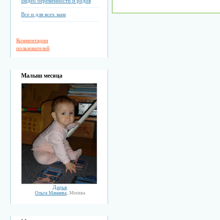
Видео беременности и родов
Все и для всех мам
Комментарии
пользователей
Малыш месяца
Дарья
Ольга Мамаева
, Москва