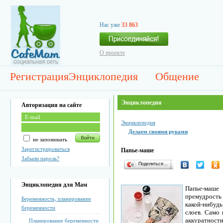
Нас уже
33 863
О проекте
Регистрация
Энциклопедия
Общение
Энциклопедия
Авторизация на сайте
Энциклопедия
Делаем своими руками
не запоминать
Зарегистрироваться
Папье-маше
Забыли пароль?
Поделиться…
Энциклопедия для Мам
Папье-маше 
премудрость 
Беременность, планирование
какой-нибуд
беременности
слоев. Само 
аккуратнос
Планирование беременности