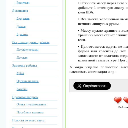
Родители
• Откиньте массу через сито и
добавьте 1 столовую ложку о
Я-женщина
клея ПВА.
Здоровье
• Все вместе хорошенько выме
немного липнуть к рукам.
Диеты
• Массу нужно хранить в холо
Красота
хранении масса станет слишко
клея.
Все, что окружает ребенка
• Приготовьтесь ждать: не пы
Детские товары
формы или красить) до тех 
зависимости от величины издел
Детская
комнатной температуре. При с
Здоровье ребенка
А когда изделие полностью выс
наклеивать аппликации и пр.
Зубы
Органы малыша
Болезни
Правовые вопросы
Опека и усыновление
Рейтин
Пособия и выплаты
Новости со всего света